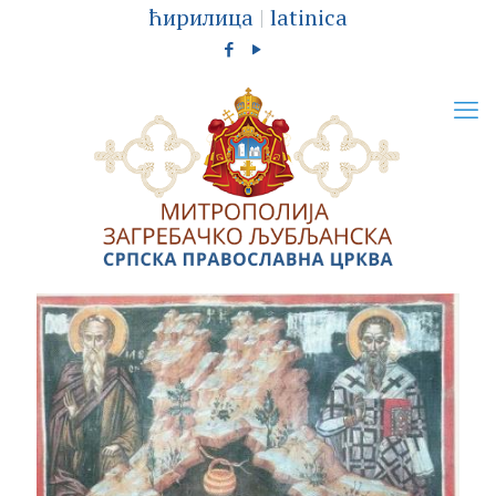
ћирилица
|
latinica