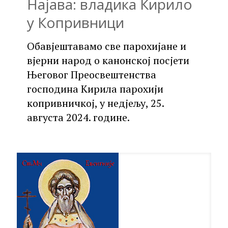
Најава: владика Кирило
у Копривници
Обавјештавамо све парохијане и
вјерни народ о канонској посјети
Његовог Преосвештенства
господина Кирила парохији
копривничкој, у недјељу, 25.
августа 2024. године.