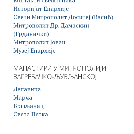
Контакти свештеника
Историјат Епархије
Свети Митрополит Доситеј (Васић)
Митрополит Др. Дамаскин
(Грданички)
Митрополит Јован
Музеј Епархије
МАНАСТИРИ У МИТРОПОЛИЈИ
ЗАГРЕБАЧКО-ЉУБЉАНСКОЈ
Лепавина
Марча
Бршљанац
Света Петка