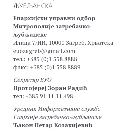
ЉУБЉАНСКА
Епархијски управни одбор
Митрополије загребачко-
љубљанске
Илица 7/ИИ, 10000 Загреб, Хрватска
euozagreb@gmail.com
тел.: +385 (0)1 558 8888
факс: +385 (0)1 558 8889
Секретар ЕУО
Протојереј Зоран Радић
тел: +385 91 11 11 498
Уредник Информативне службе
Епархије загребачко-љубљанске
Ђакон Петар Козакијевић