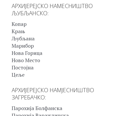
АРХИЈЕРЕЈСКО НАМЕСНИШТВО
ЉУБЉАНСКО:
Копар
Крањ
Љубљана
Марибор
Нова Горица
Ново Место
Постојна
Цеље
АРХИЈЕРЕЈСКО НАМЈЕСНИШТВО
ЗАГРЕБАЧКО:
Парохија Болфанска
Парохија Вараждинска