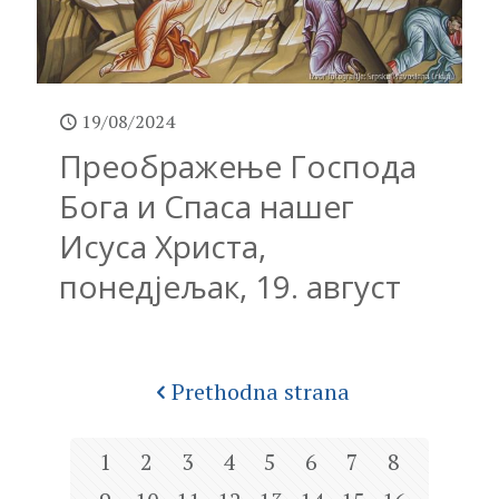
19/08/2024
Преображење Господа
Бога и Спаса нашег
Исуса Христа,
понедјељак, 19. август
Prethodna strana
1
2
3
4
5
6
7
8