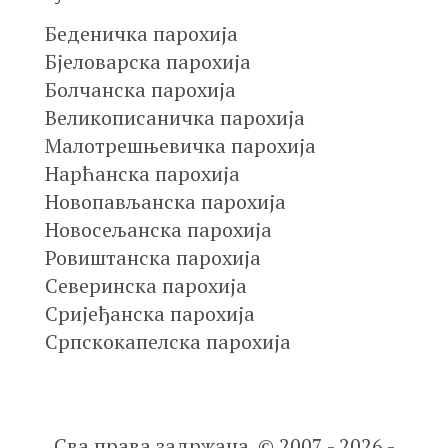
Беденичка парохија
Бјеловарска парохија
Болчанска парохија
Великописаничка парохија
Малотрешњевичка парохија
Нарћанска парохија
Новопављанска парохија
Новосељанска парохија
Ровиштанска парохија
Северинска парохија
Сријеђанска парохија
Српскокапелска парохија
Сва права задржана. © 2007 - 2026 -