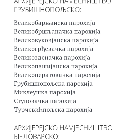
АРХИЈЕРЕЈСКО НАМЕСНИШТВО
ГРУБИШНОПОЉСКО:
Великобарњанска парохија
Великобршљаначка парохија
Великовуковјанска парохија
Великогрђевачка парохија
Великозденачка парохија
Великопашијанска парохија
Великоператовачка парохија
Грубишнопољска парохија
Миклеушка парохија
Ступовачка парохија
Турчевићпољска парохија
АРХИЈЕРЕЈСКО НАМЈЕСНИШТВО
БЈЕЛОВАРСКО: