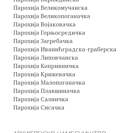
Парохија Великомучанска
Парохија Великопоганачка
Парохија Војаковачка
Парохија Горњосредичка
Парохија Загребачка
Парохија Иванићградска-граберска
Парохија Липовчанска
Парохија Копривничка
Парохија Крижевачка
Парохија Малопоганачка
Парохија Плавшиначка
Парохија Салничка
Парохија Сисачка