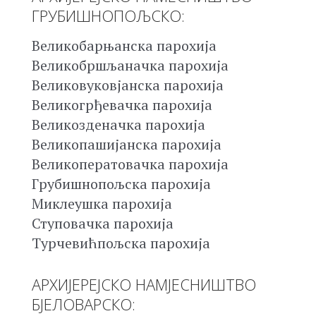
ГРУБИШНОПОЉСКО:
Великобарњанска парохија
Великобршљаначка парохија
Великовуковјанска парохија
Великогрђевачка парохија
Великозденачка парохија
Великопашијанска парохија
Великоператовачка парохија
Грубишнопољска парохија
Миклеушка парохија
Ступовачка парохија
Турчевићпољска парохија
АРХИЈЕРЕЈСКО НАМЈЕСНИШТВО
БЈЕЛОВАРСКО: