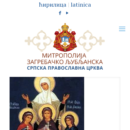
ћирилица
|
latinica