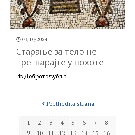
01/10/2024
Старање за тело не
претварајте у похоте
Из Добротољубља
Prethodna strana
1
2
3
4
5
6
7
8
9
10
11
12
13
14
15
16