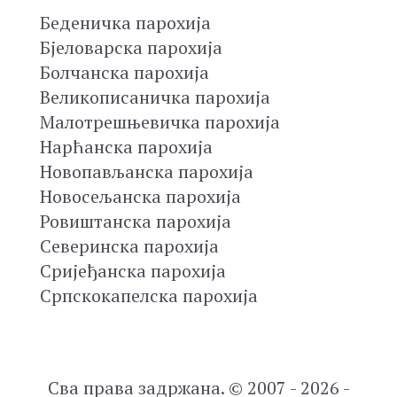
Беденичка парохија
Бјеловарска парохија
Болчанска парохија
Великописаничка парохија
Малотрешњевичка парохија
Нарћанска парохија
Новопављанска парохија
Новосељанска парохија
Ровиштанска парохија
Северинска парохија
Сријеђанска парохија
Српскокапелска парохија
Сва права задржана. © 2007 - 2026 -