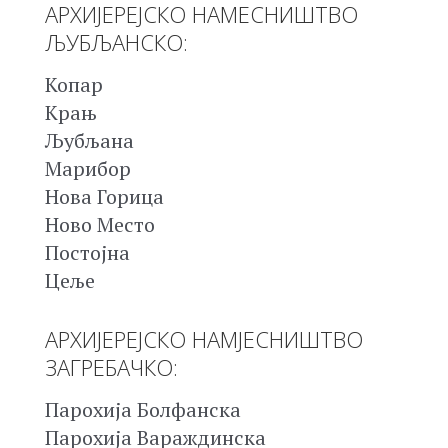
АРХИЈЕРЕЈСКО НАМЕСНИШТВО
ЉУБЉАНСКО:
Копар
Крањ
Љубљана
Марибор
Нова Горица
Ново Место
Постојна
Цеље
АРХИЈЕРЕЈСКО НАМЈЕСНИШТВО
ЗАГРЕБАЧКО:
Парохија Болфанска
Парохија Вараждинска