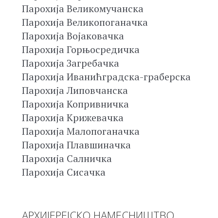
Парохија Великомучанска
Парохија Великопоганачка
Парохија Војаковачка
Парохија Горњосредичка
Парохија Загребачка
Парохија Иванићградска-граберска
Парохија Липовчанска
Парохија Копривничка
Парохија Крижевачка
Парохија Малопоганачка
Парохија Плавшиначка
Парохија Салничка
Парохија Сисачка
АРХИЈЕРЕЈСКО НАМЕСНИШТВО