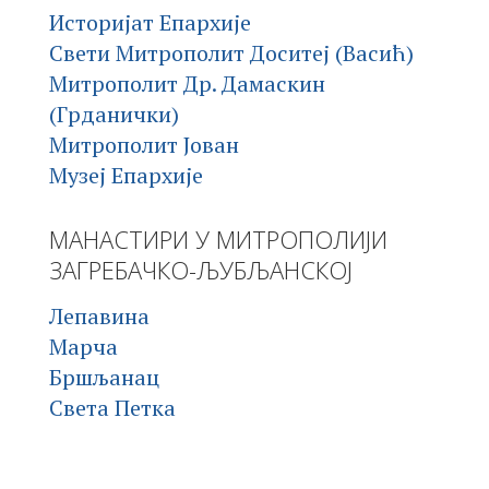
Историјат Епархије
Свети Митрополит Доситеј (Васић)
Митрополит Др. Дамаскин
(Грданички)
Митрополит Јован
Музеј Епархије
МАНАСТИРИ У МИТРОПОЛИЈИ
ЗАГРЕБАЧКО-ЉУБЉАНСКОЈ
Лепавина
Марча
Бршљанац
Света Петка