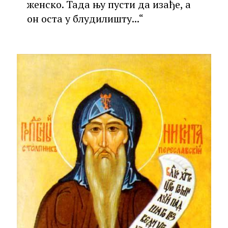
женско. Тада њу пусти да изађе, а
он оста у блудилишту...“