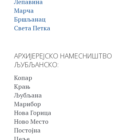
Лепавина
Марча
Бршљанац
Света Петка
АРХИЈЕРЕЈСКО НАМЕСНИШТВО
ЉУБЉАНСКО:
Копар
Крањ
Љубљана
Марибор
Нова Горица
Ново Место
Постојна
Цеље