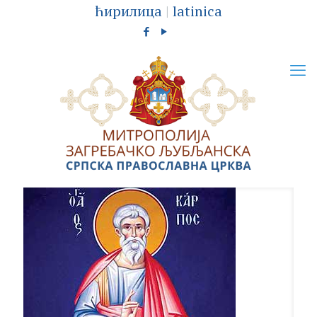
ћирилица
|
latinica