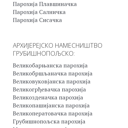
Парохија Плавшиначка
Парохија Салничка
Парохија Сисачка
АРХИЈЕРЕЈСКО НАМЕСНИШТВО
ГРУБИШНОПОЉСКО:
Великобарњанска парохија
Великобршљаначка парохија
Великовуковјанска парохија
Великогрђевачка парохија
Великозденачка парохија
Великопашијанска парохија
Великоператовачка парохија
Грубишнопољска парохија