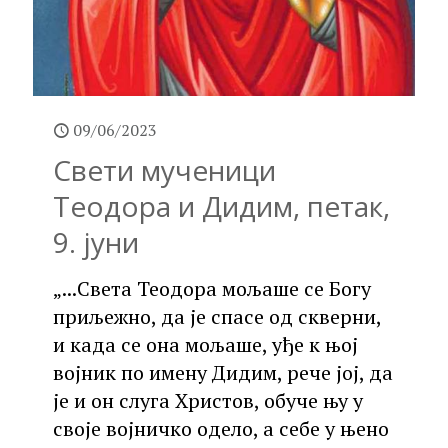
09/06/2023
Свети мученици
Теодора и Дидим, петак,
9. јуни
„...Света Теодора мољаше се Богу
приљежно, да је спасе од скверни,
и када се она мољаше, уђе к њој
војник по имену Дидим, рече јој, да
је и он слуга Христов, обуче њу у
своје војничко одело, а себе у њено