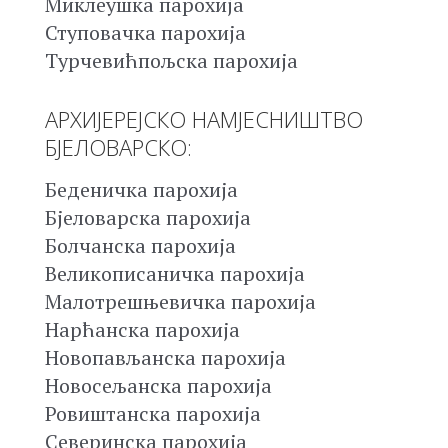
Миклеушка парохија
Ступовачка парохија
Турчевићпољска парохија
АРХИЈЕРЕЈСКО НАМЈЕСНИШТВО
БЈЕЛОВАРСКО:
Беденичка парохија
Бјеловарска парохија
Болчанска парохија
Великописаничка парохија
Малотрешњевичка парохија
Нарћанска парохија
Новопављанска парохија
Новосељанска парохија
Ровиштанска парохија
Северинска парохија