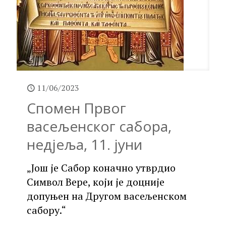
11/06/2023
Спомен Првог
васељенског сабора,
недјеља, 11. јуни
„Још је Сабор коначно утврдио
Символ Вере, који је доцније
допуњен на Другом васељенском
сабору.“