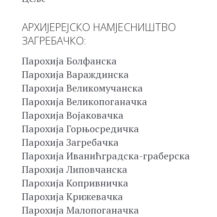
АРХИЈЕРЕЈСКО НАМЈЕСНИШТВО
ЗАГРЕБАЧКО:
Парохија Болфанска
Парохија Вараждинска
Парохија Великомучанска
Парохија Великопоганачка
Парохија Војаковачка
Парохија Горњосредичка
Парохија Загребачка
Парохија Иванићградска-граберска
Парохија Липовчанска
Парохија Копривничка
Парохија Крижевачка
Парохија Малопоганачка