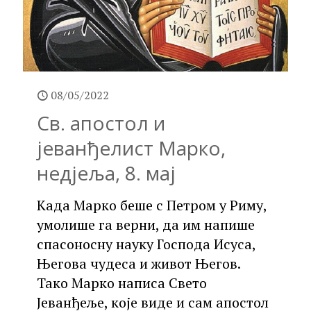
08/05/2022
Св. апостол и
јеванђелист Марко,
недјеља, 8. мај
Када Марко беше с Петром у Риму,
умолише га верни, да им напише
спасоносну науку Господа Исуса,
Његова чудеса и живот Његов.
Тако Марко написа Свето
Јеванђеље, које виде и сам апостол