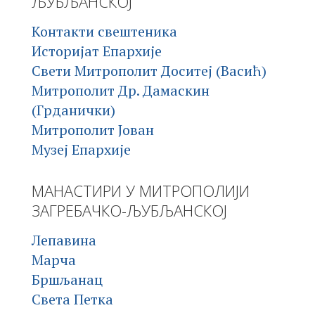
ЉУБЉАНСКОЈ
Контакти свештеника
Историјат Епархије
Свети Митрополит Доситеј (Васић)
Митрополит Др. Дамаскин
(Грданички)
Митрополит Јован
Музеј Епархије
МАНАСТИРИ У МИТРОПОЛИЈИ
ЗАГРЕБАЧКО-ЉУБЉАНСКОЈ
Лепавина
Марча
Бршљанац
Света Петка