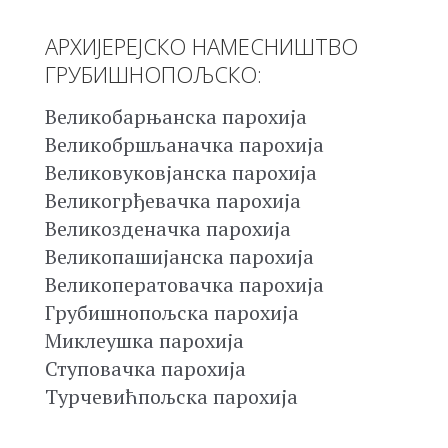
АРХИЈЕРЕЈСКО НАМЕСНИШТВО
ГРУБИШНОПОЉСКО:
Великобарњанска парохија
Великобршљаначка парохија
Великовуковјанска парохија
Великогрђевачка парохија
Великозденачка парохија
Великопашијанска парохија
Великоператовачка парохија
Грубишнопољска парохија
Миклеушка парохија
Ступовачка парохија
Турчевићпољска парохија