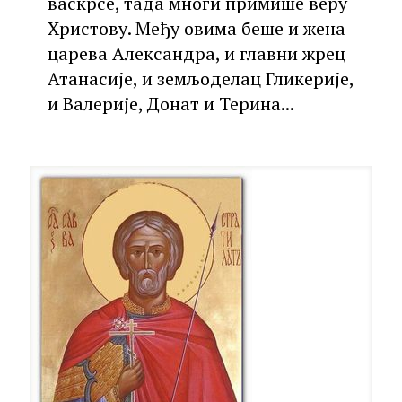
васкрсе, тада многи примише веру
Христову. Међу овима беше и жена
царева Александра, и главни жрец
Атанасије, и земљоделац Гликерије,
и Валерије, Донат и Терина...