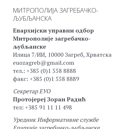
МИТРОПОЛИЈА ЗАГРЕБАЧКО-
ЉУБЉАНСКА
Епархијски управни одбор
Митрополије загребачко-
љубљанске
Илица 7/ИИ, 10000 Загреб, Хрватска
euozagreb@gmail.com
тел.: +385 (0)1 558 8888
факс: +385 (0)1 558 8889
Секретар ЕУО
Протојереј Зоран Радић
тел: +385 91 11 11 498
Уредник Информативне службе
Епархије загребачко-љубљанске