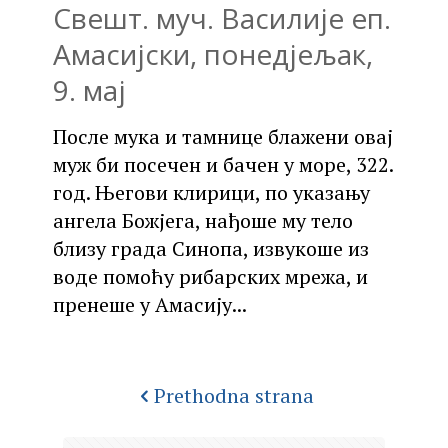
Свешт. муч. Василије еп.
Амасијски, понедјељак,
9. мај
После мука и тамнице блажени овај
муж би посечен и бачен у море, 322.
год. Његови клирици, по указању
ангела Божјега, нађоше му тело
близу града Синопа, извукоше из
воде помоћу рибарских мрежа, и
пренеше у Амасију...
Prethodna strana