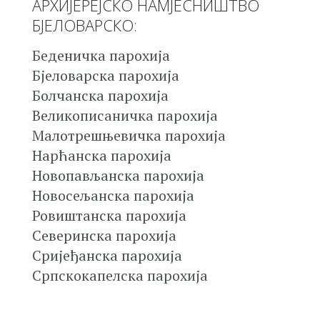
АРХИЈЕРЕЈСКО НАМЈЕСНИШТВО
БЈЕЛОВАРСКО:
Беденичка парохија
Бјеловарска парохија
Болчанска парохија
Великописаничка парохија
Малотрешњевичка парохија
Нарћанска парохија
Новопављанска парохија
Новосељанска парохија
Ровиштанска парохија
Северинска парохија
Сријеђанска парохија
Српскокапелска парохија