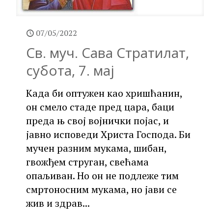
07/05/2022
Св. муч. Сава Стратилат,
субота, 7. мај
Када би оптужен као хришћанин,
он смело стаде пред цара, баци
преда њ свој војнички појас, и
јавно исповеди Христа Господа. Би
мучен разним мукама, шибан,
гвожђем струган, свећама
опаљиван. Но он не подлеже тим
смртоносним мукама, но јави се
жив и здрав...