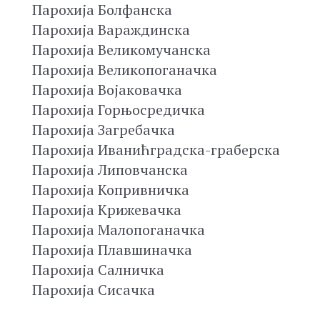
Парохија Болфанска
Парохија Вараждинска
Парохија Великомучанска
Парохија Великопоганачка
Парохија Војаковачка
Парохија Горњосредичка
Парохија Загребачка
Парохија Иванићградска-граберска
Парохија Липовчанска
Парохија Копривничка
Парохија Крижевачка
Парохија Малопоганачка
Парохија Плавшиначка
Парохија Салничка
Парохија Сисачка