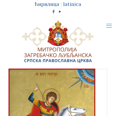
ћирилица
|
latinica