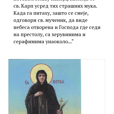
св. Карп усред тих страшних мука.
Када га питаху, зашто се смеје,
одговори св. мученик, да виде
небеса отворена и Господа где седи
на престолу, са херувимима и
серафимима унаоколо...“