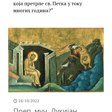
која претрпе св. Петка у току
многих година?“
28/10/2022
Преп. муч. Лукијан