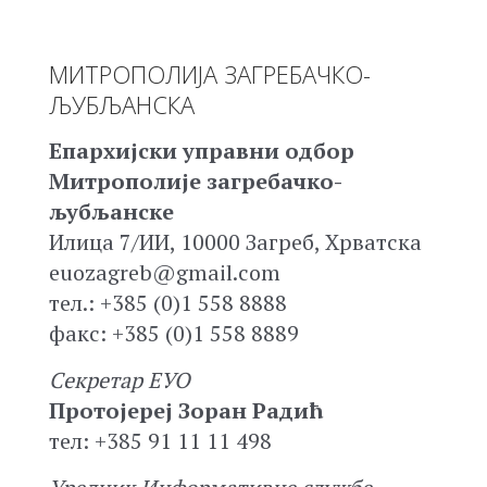
МИТРОПОЛИЈА ЗАГРЕБАЧКО-
ЉУБЉАНСКА
Епархијски управни одбор
Митрополије загребачко-
љубљанске
Илица 7/ИИ, 10000 Загреб, Хрватска
euozagreb@gmail.com
тел.: +385 (0)1 558 8888
факс: +385 (0)1 558 8889
Секретар ЕУО
Протојереј Зоран Радић
тел: +385 91 11 11 498