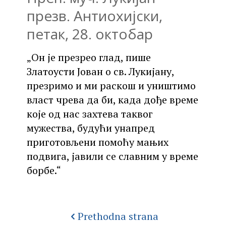
презв. Антиохијски,
петак, 28. октобар
„Он је презрео глад, пише
Златоусти Јован о св. Лукијану,
презримо и ми раскош и уништимо
власт чрева да би, када дође време
које од нас захтева таквог
мужества, будући унапред
приготовљени помоћу мањих
подвига, јавили се славним у време
борбе.“
Prethodna strana