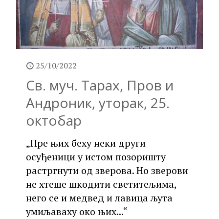
25/10/2022
Св. муч. Тарах, Пров и
Андроник, уторак, 25.
октобар
„Пре њих беху неки други
осуђеници у истом позоришту
растргнути од зверова. Но зверови
не хтеше шкодити светитељима,
него се и медвед и лавица љута
умиљаваху око њих...“