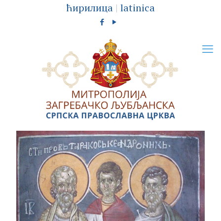
ћирилица
|
latinica