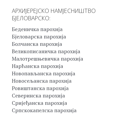
АРХИЈЕРЕЈСКО НАМЈЕСНИШТВО
БЈЕЛОВАРСКО:
Беденичка парохија
Бјеловарска парохија
Болчанска парохија
Великописаничка парохија
Малотрешњевичка парохија
Нарћанска парохија
Новопављанска парохија
Новосељанска парохија
Ровиштанска парохија
Северинска парохија
Сријеђанска парохија
Српскокапелска парохија