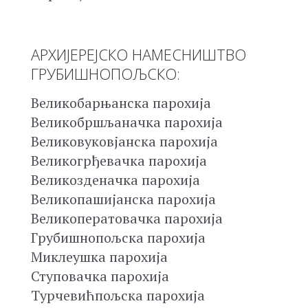
АРХИЈЕРЕЈСКО НАМЕСНИШТВО
ГРУБИШНОПОЉСКО:
Великобарњанска парохија
Великобршљаначка парохија
Великовуковјанска парохија
Великогрђевачка парохија
Великозденачка парохија
Великопашијанска парохија
Великоператовачка парохија
Грубишнопољска парохија
Миклеушка парохија
Ступовачка парохија
Турчевићпољска парохија