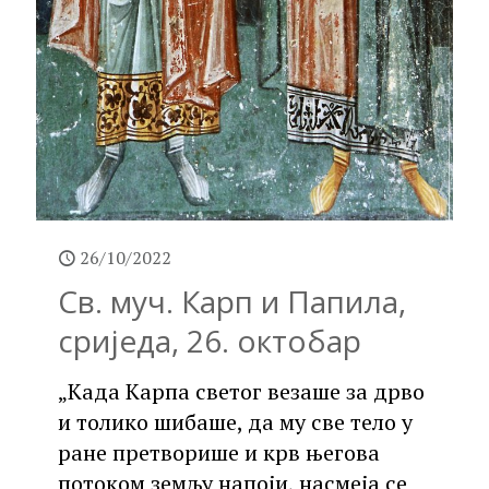
26/10/2022
Св. муч. Карп и Папила,
сриједа, 26. октобар
„Када Карпа светог везаше за дрво
и толико шибаше, да му све тело у
ране претворише и крв његова
потоком земљу напоји, насмеја се