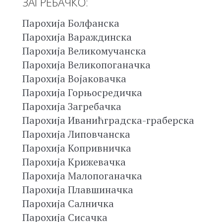
ЗАГРЕБАЧКО:
Парохија Болфанска
Парохија Вараждинска
Парохија Великомучанска
Парохија Великопоганачка
Парохија Војаковачка
Парохија Горњосредичка
Парохија Загребачка
Парохија Иванићградска-граберска
Парохија Липовчанска
Парохија Копривничка
Парохија Крижевачка
Парохија Малопоганачка
Парохија Плавшиначка
Парохија Салничка
Парохија Сисачка