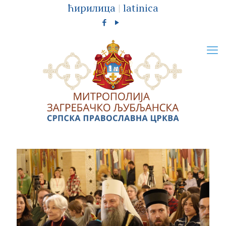
ћирилица
|
latinica