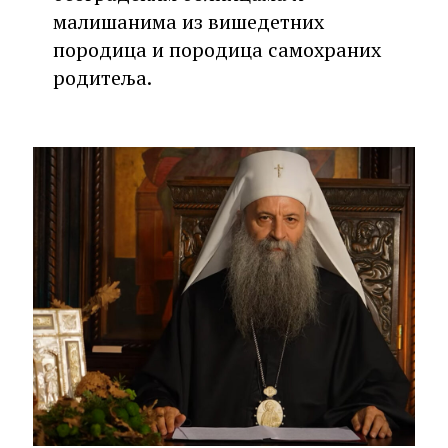
малишанима из вишедетних
породица и породица самохраних
родитеља.