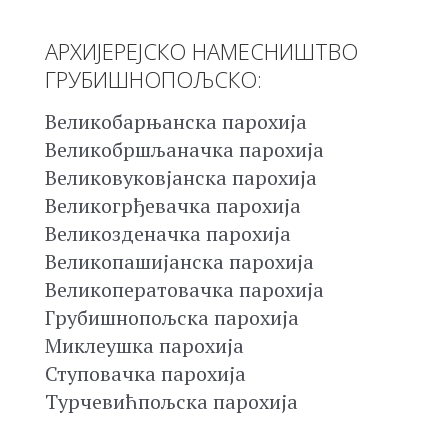
АРХИЈЕРЕЈСКО НАМЕСНИШТВО
ГРУБИШНОПОЉСКО:
Великобарњанска парохија
Великобршљаначка парохија
Великовуковјанска парохија
Великогрђевачка парохија
Великозденачка парохија
Великопашијанска парохија
Великоператовачка парохија
Грубишнопољска парохија
Миклеушка парохија
Ступовачка парохија
Турчевићпољска парохија