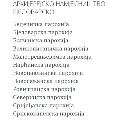
АРХИЈЕРЕЈСКО НАМЈЕСНИШТВО
БЈЕЛОВАРСКО:
Беденичка парохија
Бјеловарска парохија
Болчанска парохија
Великописаничка парохија
Малотрешњевичка парохија
Нарћанска парохија
Новопављанска парохија
Новосељанска парохија
Ровиштанска парохија
Северинска парохија
Сријеђанска парохија
Српскокапелска парохија