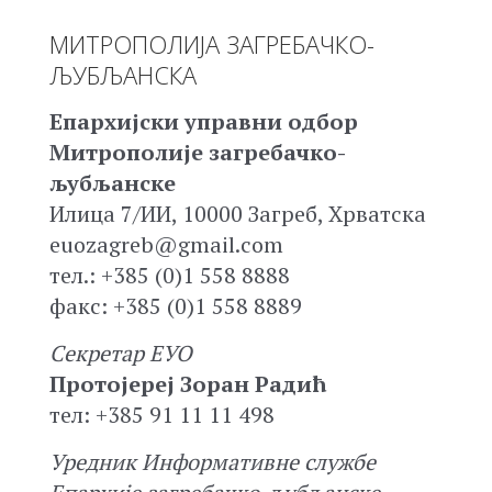
МИТРОПОЛИЈА ЗАГРЕБАЧКО-
ЉУБЉАНСКА
Епархијски управни одбор
Митрополије загребачко-
љубљанске
Илица 7/ИИ, 10000 Загреб, Хрватска
euozagreb@gmail.com
тел.: +385 (0)1 558 8888
факс: +385 (0)1 558 8889
Секретар ЕУО
Протојереј Зоран Радић
тел: +385 91 11 11 498
Уредник Информативне службе