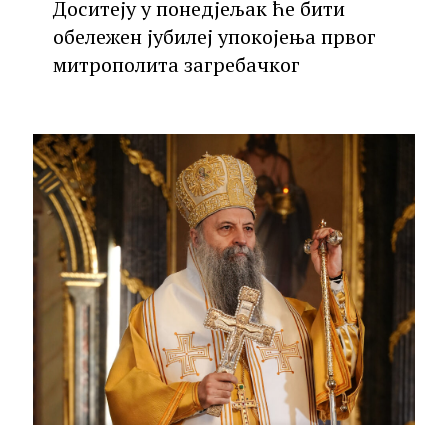
Доситеју у понедјељак ће бити
обележен јубилеј упокојења првог
митрополита загребачког