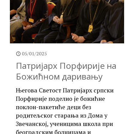
05/01/2025
Патријарх Порфирије на
Божићном даривању
Његова Светост Патријарх српски
Порфирије поделио је божићне
поклон-пакетиће деци без
родитељског старања из Дома у
Звечанској, ученицима школа при
београдским болницама и