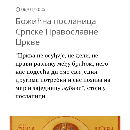
06/01/2025
Божићна посланица
Српске Православне
Цркве
”Црква не осуђује, не дели, не
прави разлику међу браћом, него
нас подсећа да смо сви једни
другима потребни и све позива на
мир и заједницу љубави”, стоји у
посланици