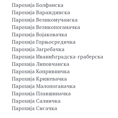
Парохија Болфанска
Парохија Вараждинска
Парохија Великомучанска
Парохија Великопоганачка
Парохија Војаковачка
Парохија Горњосредичка
Парохија Загребачка
Парохија Иванићградска-граберска
Парохија Липовчанска
Парохија Копривничка
Парохија Крижевачка
Парохија Малопоганачка
Парохија Плавшиначка
Парохија Салничка
Парохија Сисачка