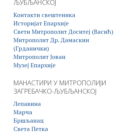
ЉУБЉАНСКОЈ
Контакти свештеника
Историјат Епархије
Свети Митрополит Доситеј (Васић)
Митрополит Др. Дамаскин
(Грданички)
Митрополит Јован
Музеј Епархије
МАНАСТИРИ У МИТРОПОЛИЈИ
ЗАГРЕБАЧКО-ЉУБЉАНСКОЈ
Лепавина
Марча
Бршљанац
Света Петка