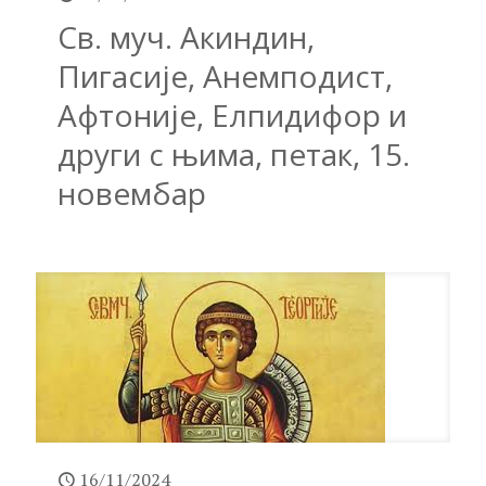
Св. муч. Акиндин,
Пигасије, Анемподист,
Афтоније, Елпидифор и
други с њима, петак, 15.
новембар
16/11/2024