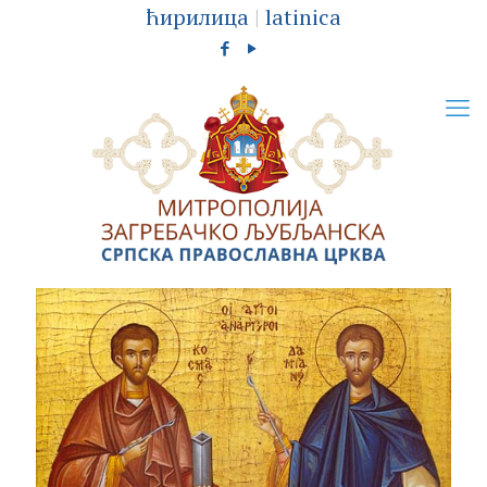
ћирилица
|
latinica