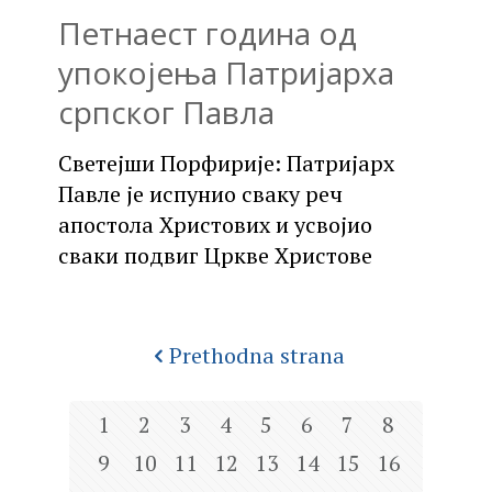
Петнаест година од
упокојења Патријарха
српског Павла
Светејши Порфирије: Патријарх
Павле је испунио сваку реч
апостола Христових и усвојио
сваки подвиг Цркве Христове
Prethodna strana
1
2
3
4
5
6
7
8
9
10
11
12
13
14
15
16