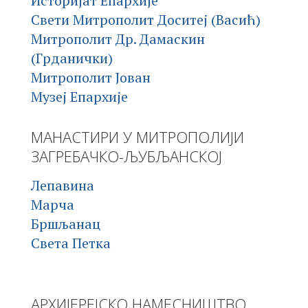
Историјат Епархије
Свети Митрополит Доситеј (Васић)
Митрополит Др. Дамаскин
(Грданички)
Митрополит Јован
Музеј Епархије
МАНАСТИРИ У МИТРОПОЛИЈИ
ЗАГРЕБАЧКО-ЉУБЉАНСКОЈ
Лепавина
Марча
Бршљанац
Света Петка
АРХИЈЕРЕЈСКО НАМЕСНИШТВО