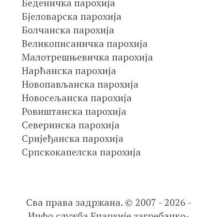
Беденичка парохија
Бјеловарска парохија
Болчанска парохија
Великописаничка парохија
Малотрешњевичка парохија
Нарћанска парохија
Новопављанска парохија
Новосељанска парохија
Ровиштанска парохија
Северинска парохија
Сријеђанска парохија
Српскокапелска парохија
Сва права задржана. © 2007 - 2026 -
Инфо служба Епархије загребачко-