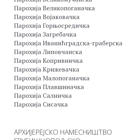
Парохија Великопоганачка
Парохија Војаковачка
Парохија Горњосредичка
Парохија Загребачка
Парохија Иванићградска-граберска
Парохија Липовчанска
Парохија Копривничка
Парохија Крижевачка
Парохија Малопоганачка
Парохија Плавшиначка
Парохија Салничка
Парохија Сисачка
АРХИЈЕРЕЈСКО НАМЕСНИШТВО