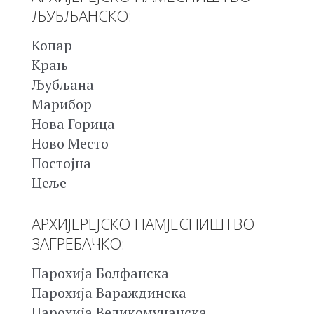
ЉУБЉАНСКО:
Копар
Крањ
Љубљана
Марибор
Нова Горица
Ново Место
Постојна
Цеље
АРХИЈЕРЕЈСКО НАМЈЕСНИШТВО
ЗАГРЕБАЧКО:
Парохија Болфанска
Парохија Вараждинска
Парохија Великомучанска