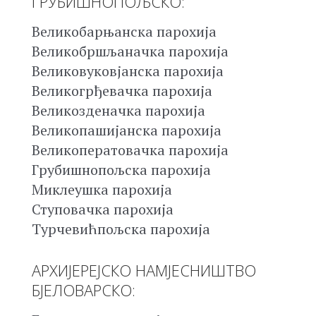
ГРУБИШНОПОЉСКО:
Великобарњанска парохија
Великобршљаначка парохија
Великовуковјанска парохија
Великогрђевачка парохија
Великозденачка парохија
Великопашијанска парохија
Великоператовачка парохија
Грубишнопољска парохија
Миклеушка парохија
Ступовачка парохија
Турчевићпољска парохија
АРХИЈЕРЕЈСКО НАМЈЕСНИШТВО
БЈЕЛОВАРСКО: