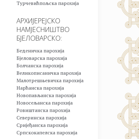
Турчевићпољска парохија
АРХИЈЕРЕЈСКО
НАМЈЕСНИШТВО
БЈЕЛОВАРСКО:
Беденичка парохија
Бјеловарска парохија
Болчанска парохија
Великописаничка парохија
Малотрешњевичка парохија
Нарћанска парохија
Новопављанска парохија
Новосељанска парохија
Ровиштанска парохија
Северинска парохија
Сријеђанска парохија
Српскокапелска парохија