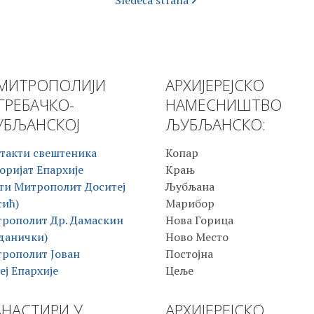
МИТРОПОЛИЈИ
АРХИЈЕРЕЈСКО
ГРЕБАЧКО-
НАМЕСНИШТВО
БЉАНСКОЈ
ЉУБЉАНСКО:
такти свештеника
Копар
оријат Епархије
Крањ
ти Митрополит Доситеј
Љубљана
сић)
Марибор
рополит Др. Дамаскин
Нова Горица
данички)
Ново Место
рополит Јован
Постојна
еј Епархије
Цеље
НАСТИРИ У
АРХИЈЕРЕЈСКО