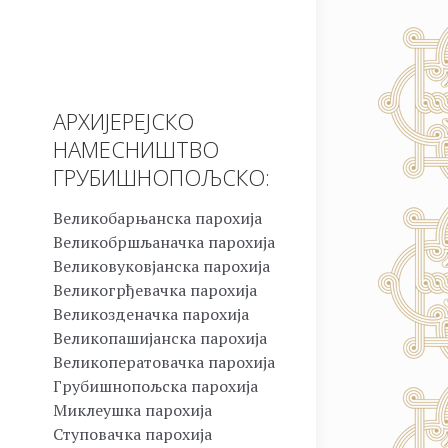
АРХИЈЕРЕЈСКО
НАМЕСНИШТВО
ГРУБИШНОПОЉСКО:
Великобарњанска парохија
Великобршљаначка парохија
Великовуковјанска парохија
Великогрђевачка парохија
Великозденачка парохија
Великопашијанска парохија
Великоператовачка парохија
Грубишнопољска парохија
Миклеушка парохија
Ступовачка парохија