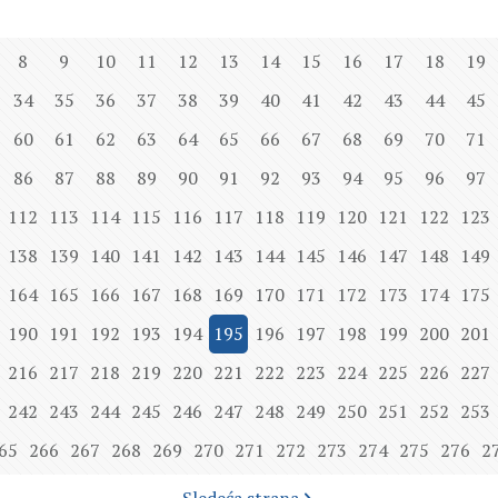
8
9
10
11
12
13
14
15
16
17
18
19
34
35
36
37
38
39
40
41
42
43
44
45
60
61
62
63
64
65
66
67
68
69
70
71
86
87
88
89
90
91
92
93
94
95
96
97
112
113
114
115
116
117
118
119
120
121
122
123
138
139
140
141
142
143
144
145
146
147
148
149
164
165
166
167
168
169
170
171
172
173
174
175
190
191
192
193
194
195
196
197
198
199
200
201
216
217
218
219
220
221
222
223
224
225
226
227
242
243
244
245
246
247
248
249
250
251
252
253
65
266
267
268
269
270
271
272
273
274
275
276
2
Sledeća strana