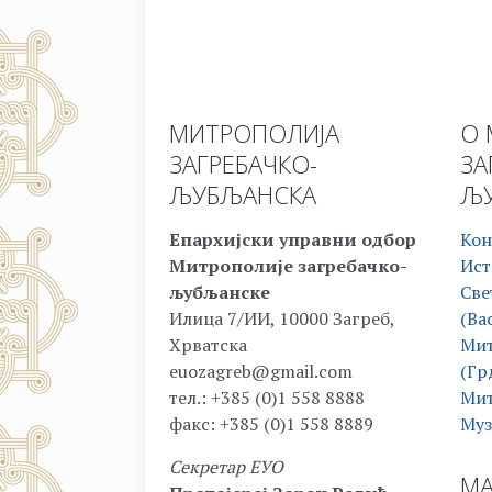
МИТРОПОЛИЈА
О 
ЗАГРЕБАЧКО-
ЗА
ЉУБЉАНСКА
ЉУ
Епархијски управни одбор
Кон
Митрополије загребачко-
Ист
љубљанске
Све
Илица 7/ИИ, 10000 Загреб,
(Ва
Хрватска
Мит
euozagreb@gmail.com
(Гр
тел.: +385 (0)1 558 8888
Мит
факс: +385 (0)1 558 8889
Муз
Секретар ЕУО
МА