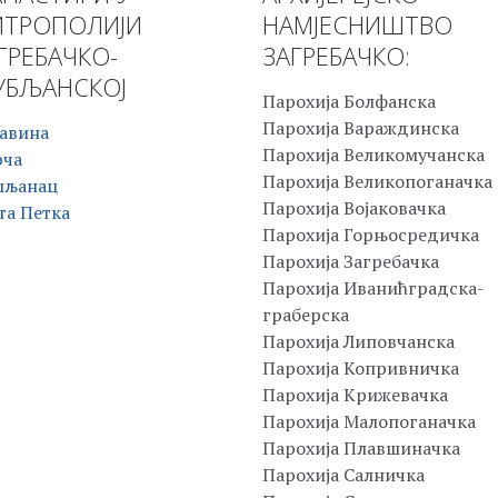
ТРОПОЛИЈИ
НАМЈЕСНИШТВО
ГРЕБАЧКО-
ЗАГРЕБАЧКО:
БЉАНСКОЈ
Парохија Болфанска
Парохија Вараждинска
авина
Парохија Великомучанска
рча
Парохија Великопоганачка
шљанац
Парохија Војаковачка
та Петка
Парохија Горњосредичка
Парохија Загребачка
Парохија Иванићградска-
граберска
Парохија Липовчанска
Парохија Копривничка
Парохија Крижевачка
Парохија Малопоганачка
Парохија Плавшиначка
Парохија Салничка