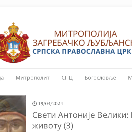
ја
Митрополит
СПЦ
Богословље
М
19/04/2024
Свети Антоније Велики:
животу (3)