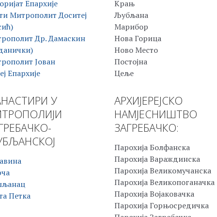
оријат Епархије
Крањ
ти Митрополит Доситеј
Љубљана
сић)
Марибор
рополит Др. Дамаскин
Нова Горица
данички)
Ново Место
рополит Јован
Постојна
еј Епархије
Цеље
НАСТИРИ У
АРХИЈЕРЕЈСКО
ТРОПОЛИЈИ
НАМЈЕСНИШТВО
ГРЕБАЧКО-
ЗАГРЕБАЧКО:
БЉАНСКОЈ
Парохија Болфанска
Парохија Вараждинска
авина
Парохија Великомучанска
рча
Парохија Великопоганачка
шљанац
Парохија Војаковачка
та Петка
Парохија Горњосредичка