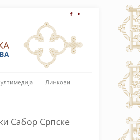
ултимедија
Линкови
ски Сабор Српске