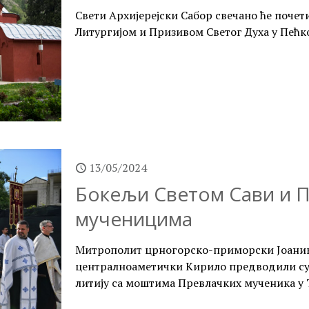
Свети Архијерејски Сабор свечано ће почети
Литургијом и Призивом Светог Духа у Пећк
13/05/2024
Бокељи Светом Сави и 
мученицима
Митрополит црногорско-приморски Јоаники
централноаметички Кирило предводили су 
литију са моштима Превлачких мученика у 