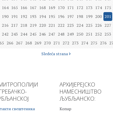
164
165
166
167
168
169
170
171
172
173
174
175
190
191
192
193
194
195
196
197
198
199
200
201
216
217
218
219
220
221
222
223
224
225
226
227
242
243
244
245
246
247
248
249
250
251
252
253
65
266
267
268
269
270
271
272
273
274
275
276
2
Sledeća strana
МИТРОПОЛИЈИ
АРХИЈЕРЕЈСКО
ГРЕБАЧКО-
НАМЕСНИШТВО
БЉАНСКОЈ
ЉУБЉАНСКО:
такти свештеника
Копар