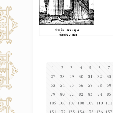
1
2
3
4
5
6
7
27
28
29
30
31
32
33
53
54
55
56
57
58
59
79
80
81
82
83
84
85
105
106
107
108
109
110
111
131
132
133
134
135
136
137