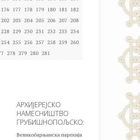
176
177
178
179
180
181
182
202
203
204
205
206
207
208
228
229
230
231
232
233
234
254
255
256
257
258
259
260
77
278
279
280
281
АРХИЈЕРЕЈСКО
НАМЕСНИШТВО
ГРУБИШНОПОЉСКО:
Великобарњанска парохија