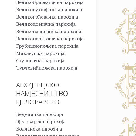
Великобршљаначка парохија
Великовуковјанска парохија
Великогрђевачка парохија
Великозденачка парохија
Великопашијанска парохија
Великоператовачка парохија
Грубишнопољска парохија
Миклеушка парохија
Ступовачка парохија
Турчевићпољска парохија
АРХИЈЕРЕЈСКО
НАМЈЕСНИШТВО
БЈЕЛОВАРСКО:
Беденичка парохија
Бјеловарска парохија
Болчанска парохија