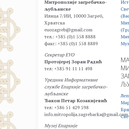
Митрополије загребачко-
Ист
љубљанске
Све
Илица 7/ИИ, 10000 Загреб,
(Ва
Хрватска
Мит
euozagreb@gmail.com
(Гр
тел.: +385 (0)1 558 8888
Мит
факс: +385 (0)1 558 8889
Муз
Секретар ЕУО
МА
Протојереј Зоран Радић
МИ
тел: +385 91 11 11 498
ЗА
Уредник Информативне
ЉУ
службе Епархије загребачко-
љубљанске
Леп
Ђакон Петар Козакијевић
Ма
тел: +386 51 429 598
Бр
info.mitropolija.zagrebacka@gmail.com
Све
Музеј Епархије