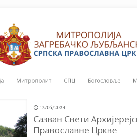
ја
Митрополит
СПЦ
Богословље
М
13/05/2024
Сазван Свети Архијереј
Православне Цркве