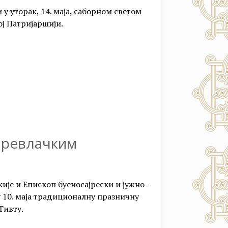
 у уторак, 14. маја, саборном светом
ој Патријаршији.
Превлачким
је и Епископ буеносајрески и јужно-
10. маја традиционалну празничну
Тивту.