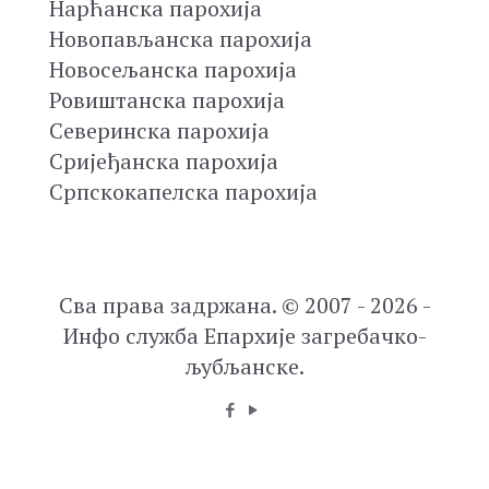
Нарћанска парохија
Новопављанска парохија
Новосељанска парохија
Ровиштанска парохија
Северинска парохија
Сријеђанска парохија
Српскокапелска парохија
Сва права задржана. © 2007 - 2026 -
Инфо служба Епархије загребачко-
љубљанске.