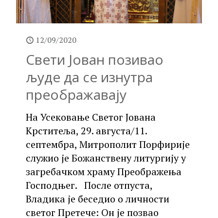
12/09/2020
Свети Јован позивао
људе да се изнутра
преображавају
На Усековање Светог Јована
Крститеља, 29. августа/11.
септембра, Митрополит Порфирије
служио је Божанствену литургију у
загребачком храму Преображења
Господњег. После отпуста,
Владика је беседио о личности
светог Претече: Он је позвао