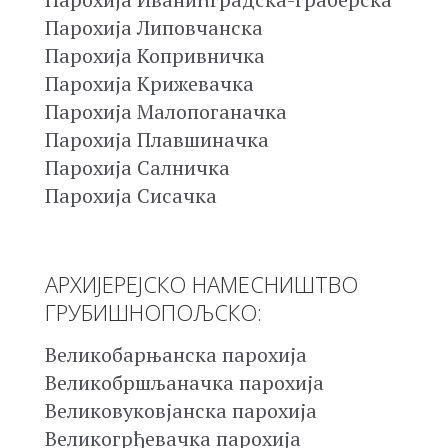
Парохија Липовчанска
Парохија Копривничка
Парохија Крижевачка
Парохија Малопоганачка
Парохија Плавшиначка
Парохија Салничка
Парохија Сисачка
АРХИЈЕРЕЈСКО НАМЕСНИШТВО
ГРУБИШНОПОЉСКО:
Великобарњанска парохија
Великобршљаначка парохија
Великовуковјанска парохија
Великогрђевачка парохија