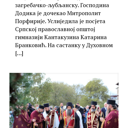
загребачко-љубљанску. Господина
Додика је дочекао Митрополит
Порфирије. Услиједила је посјета
Српској православној општој
гимназији Кантакузина Катарина
Бранковић. На састанку у Духовном
[…]