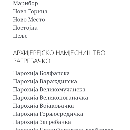
Марибор
Нова Горица
Ново Место
Постојна
Цеље
АРХИЈЕРЕЈСКО НАМЈЕСНИШТВО
ЗАГРЕБАЧКО:
Парохија Болфанска
Парохија Вараждинска
Парохија Великомучанска
Парохија Великопоганачка
Парохија Војаковачка
Парохија Горњосредичка
Парохија Загребачка
Парохија Иванићградска-граберска