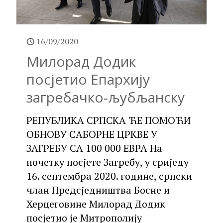
16/09/2020
Милорад Додик
посјетио Епархију
загребачко-љубљанску
РЕПУБЛИКА СРПСКА ЋЕ ПОМОЋИ
ОБНОВУ САБОРНЕ ЦРКВЕ У
ЗАГРЕБУ СА 100 000 ЕВРА На
почетку посјете Загребу, у сриједу
16. септембра 2020. године, српски
члан Предсједништва Босне и
Херцеговине Милорад Додик
посјетио је Митрополију