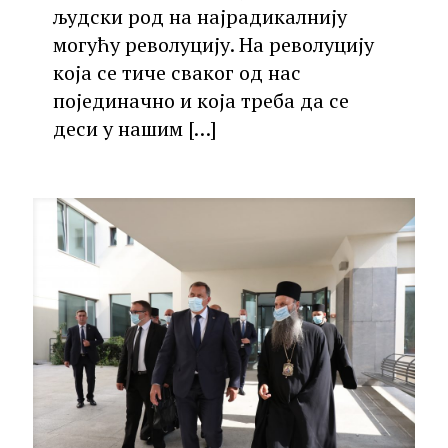
људски род на најрадикалнију
могућу револуцију. На револуцију
која се тиче сваког од нас
појединачно и која треба да се
деси у нашим
[…]