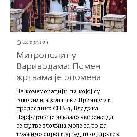
28/09/2020
Митрополит у
Вариводама: Помен
жртвама је опомена
На комеморацији, на којој су
говорили и хрватски Премијер и
председник СНВ-а, Владика
Порфирије је исказао уверење да
се жртве злочина моле за то да
тражимо опроштај једни од других