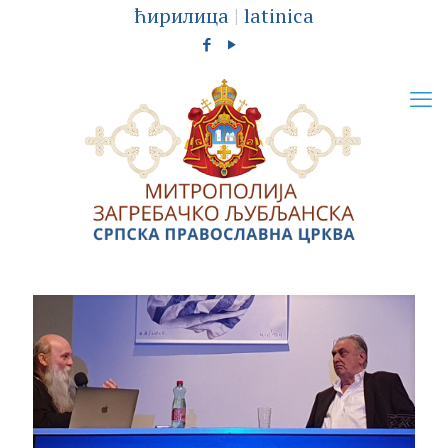
ћирилица
|
latinica