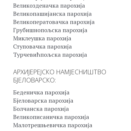
Великозденачка парохија
Великопашијанска парохија
Великоператовачка парохија
Грубишнопољска парохија
Миклеушка парохија
Ступовачка парохија
Турчевићпољска парохија
АРХИЈЕРЕЈСКО НАМЈЕСНИШТВО
БЈЕЛОВАРСКО:
Беденичка парохија
Бјеловарска парохија
Болчанска парохија
Великописаничка парохија
Малотрешњевичка парохија