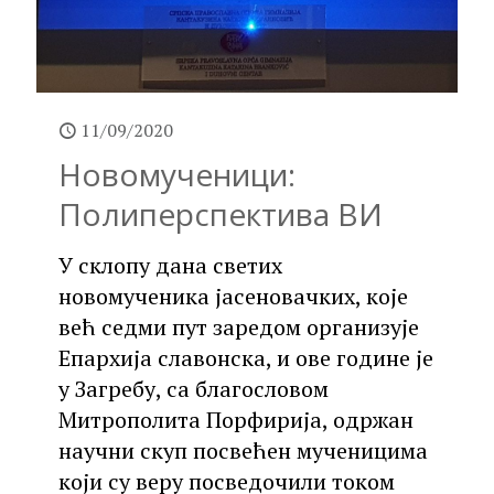
11/09/2020
Новомученици:
Полиперспектива ВИ
У склопу дана светих
новомученика јасеновачких, које
већ седми пут заредом организује
Епархија славонска, и ове године је
у Загребу, са благословом
Митрополита Порфирија, одржан
научни скуп посвећен мученицима
који су веру посведочили током