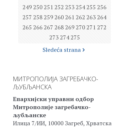
249
250
251
252
253
254
255
256
257
258
259
260
261
262
263
264
265
266
267
268
269
270
271
272
273
274
275
Sledeća strana
МИТРОПОЛИЈА ЗАГРЕБАЧКО-
ЉУБЉАНСКА
Епархијски управни одбор
Митрополије загребачко-
љубљанске
Илица 7/ИИ, 10000 Загреб, Хрватска