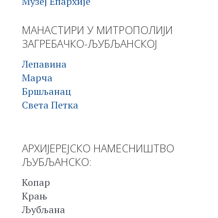
Музеј Епархије
МАНАСТИРИ У МИТРОПОЛИЈИ
ЗАГРЕБАЧКО-ЉУБЉАНСКОЈ
Лепавина
Марча
Бршљанац
Света Петка
АРХИЈЕРЕЈСКО НАМЕСНИШТВО
ЉУБЉАНСКО:
Копар
Крањ
Љубљана