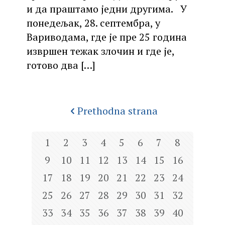
и да праштамо једни другима. У
понедељак, 28. септембра, у
Вариводама, где је пре 25 година
извршен тежак злочин и где је,
готово два
[…]
Prethodna strana
1
2
3
4
5
6
7
8
9
10
11
12
13
14
15
16
17
18
19
20
21
22
23
24
25
26
27
28
29
30
31
32
33
34
35
36
37
38
39
40