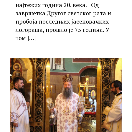
најтежих година 20. века. Од
завршетка Другог светског рата и
пробоја последњих јасеновачких
логораша, прошло је 75 година. У
том
[…]