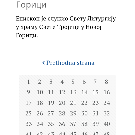
Горици
Епископ је служио Свету Литургију
у храму Свете Тројице у Новој
Горици.
Prethodna strana
1
2
3
4
5
6
7
8
9
10
11
12
13
14
15
16
17
18
19
20
21
22
23
24
25
26
27
28
29
30
31
32
33
34
35
36
37
38
39
40
41
42
43
44
45
46
47
48