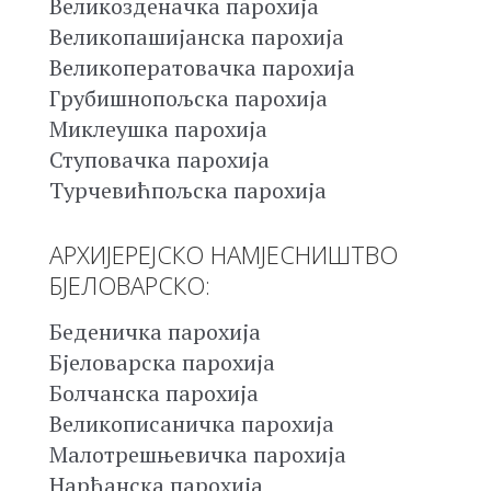
Великозденачка парохија
Великопашијанска парохија
Великоператовачка парохија
Грубишнопољска парохија
Миклеушка парохија
Ступовачка парохија
Турчевићпољска парохија
АРХИЈЕРЕЈСКО НАМЈЕСНИШТВО
БЈЕЛОВАРСКО:
Беденичка парохија
Бјеловарска парохија
Болчанска парохија
Великописаничка парохија
Малотрешњевичка парохија
Нарћанска парохија