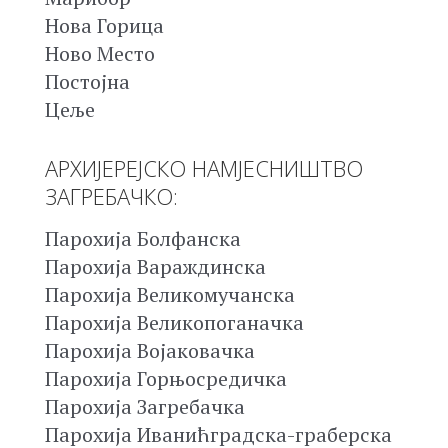
Нова Горица
Ново Место
Постојна
Цеље
АРХИЈЕРЕЈСКО НАМЈЕСНИШТВО
ЗАГРЕБАЧКО:
Парохија Болфанска
Парохија Вараждинска
Парохија Великомучанска
Парохија Великопоганачка
Парохија Војаковачка
Парохија Горњосредичка
Парохија Загребачка
Парохија Иванићградска-граберска