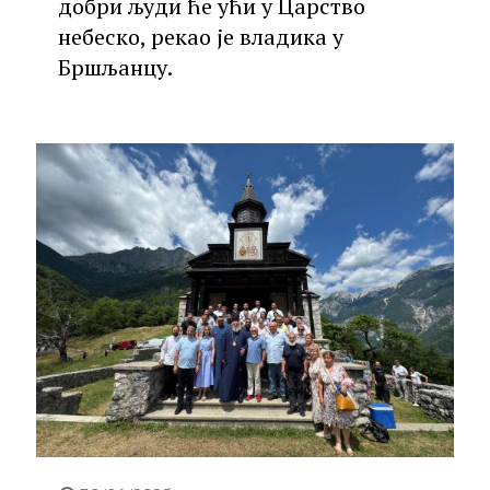
добри људи ће ући у Царство
небеско, рекао је владика у
Бршљанцу.