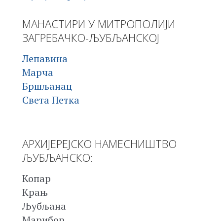
МАНАСТИРИ У МИТРОПОЛИЈИ
ЗАГРЕБАЧКО-ЉУБЉАНСКОЈ
Лепавина
Марча
Бршљанац
Света Петка
АРХИЈЕРЕЈСКО НАМЕСНИШТВО
ЉУБЉАНСКО:
Копар
Крањ
Љубљана
Марибор