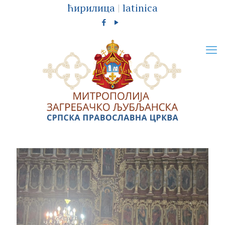
ћирилица
|
latinica