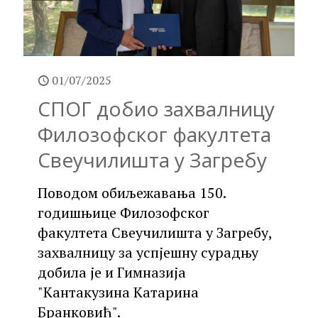
01/07/2025
СПОГ добио захвалницу
Филозофског факултета
Свеучилишта у Загребу
Поводом обиљежавања 150.
годишњице Филозофског
факултета Свеучилишта у Загребу,
захвалницу за успјешну сурадњу
добила је и Гимназија
"Кантакузина Катарина
Бранковић".