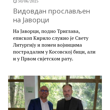
30/06/2025
Видовдан прослављен
на Јаворци
На Јаворци, подно Триглава,
епископ Кирило служио је Свету
Литургију и помен војницима
пострадалим у Косовској бици, али
и у Првом свјетском рату.