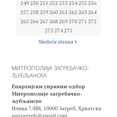
249
250
251
252
253
254
255
256
257
258
259
260
261
262
263
264
265
266
267
268
269
270
271
272
273
274
275
Sledeća strana
МИТРОПОЛИЈА ЗАГРЕБАЧКО-
ЉУБЉАНСКА
Епархијски управни одбор
Митрополије загребачко-
љубљанске
Илица 7/ИИ, 10000 Загреб, Хрватска
euozagreb@gmail.com