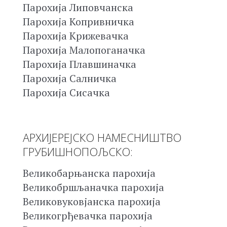
Парохија Липовчанска
Парохија Копривничка
Парохија Крижевачка
Парохија Малопоганачка
Парохија Плавшиначка
Парохија Салничка
Парохија Сисачка
АРХИЈЕРЕЈСКО НАМЕСНИШТВО
ГРУБИШНОПОЉСКО:
Великобарњанска парохија
Великобршљаначка парохија
Великовуковјанска парохија
Великогрђевачка парохија