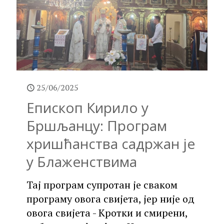
25/06/2025
Епископ Кирило у
Бршљанцу: Програм
хришћанства садржан је
у Блаженствима
Тај програм супротан је сваком
програму овога свијета, јер није од
овога свијета - Кротки и смирени,