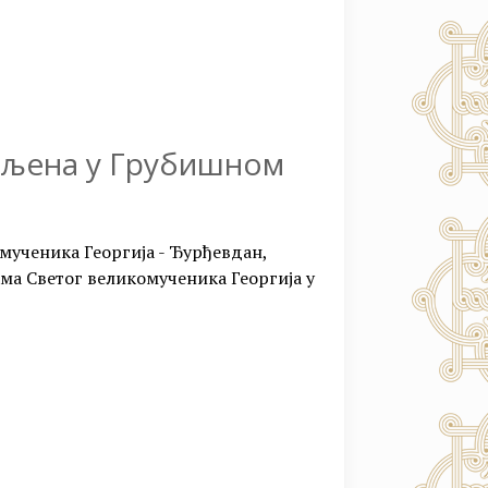
вљена у Грубишном
комученика Георгија - Ђурђевдан,
ама Светог великомученика Георгија у