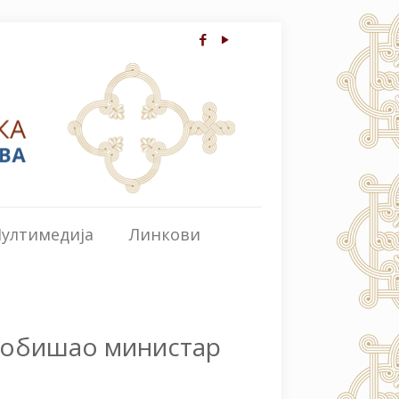
ултимедија
Линкови
у обишао министар