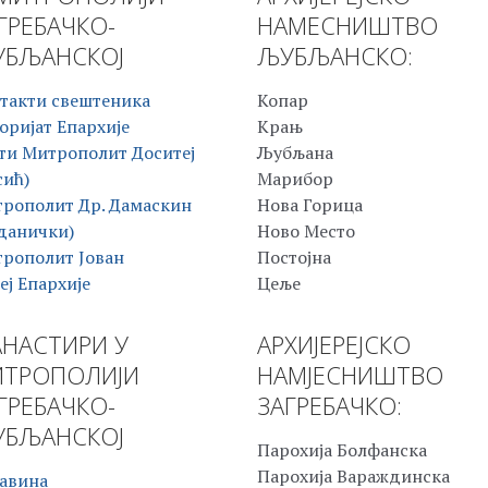
ГРЕБАЧКО-
НАМЕСНИШТВО
БЉАНСКОЈ
ЉУБЉАНСКО:
такти свештеника
Копар
оријат Епархије
Крањ
ти Митрополит Доситеј
Љубљана
сић)
Марибор
рополит Др. Дамаскин
Нова Горица
данички)
Ново Место
рополит Јован
Постојна
еј Епархије
Цеље
НАСТИРИ У
АРХИЈЕРЕЈСКО
ТРОПОЛИЈИ
НАМЈЕСНИШТВО
ГРЕБАЧКО-
ЗАГРЕБАЧКО:
БЉАНСКОЈ
Парохија Болфанска
Парохија Вараждинска
авина