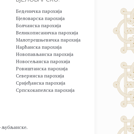
Беденичка парохија
Бјеловарска парохија
Болчанска парохија
Великописаничка парохија
Малотрешњевичка парохија
Нарћанска парохија
Новопављанска парохија
Новосељанска парохија
Ровиштанска парохија
Северинска парохија
Сријеђанска парохија
Српскокапелска парохија
о-љубљанске.