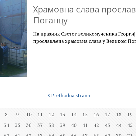
Храмовна слава просла
Поганцу
На празник Светог великомученика Георгија 
прослављена храмовна слава у Великом Пог
Prethodna strana
8
9
10
11
12
13
14
15
16
17
18
19
34
35
36
37
38
39
40
41
42
43
44
45
60
61
62
63
64
65
66
67
68
69
70
71