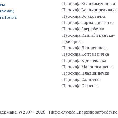
Парохија Великомучанска
рча
Парохија Великопоганачка
шљанац
Парохија Војаковачка
та Петка
Парохија Горњосредичка
Парохија Загребачка
Парохија Иванићградска-
граберска
Парохија Липовчанска
Парохија Копривничка
Парохија Крижевачка
Парохија Малопоганачка
Парохија Плавшиначка
Парохија Салничка
Парохија Сисачка
адржана. © 2007 - 2026 - Инфо служба Епархије загребачк