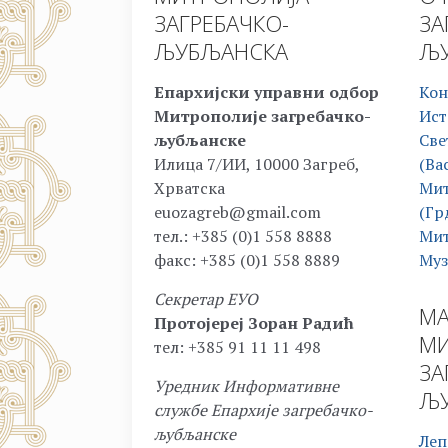
ЗАГРЕБАЧКО-
ЗА
ЉУБЉАНСКА
ЉУ
Епархијски управни одбор
Кон
Митрополије загребачко-
Ист
љубљанске
Све
Илица 7/ИИ, 10000 Загреб,
(Ва
Хрватска
Мит
euozagreb@gmail.com
(Гр
тел.: +385 (0)1 558 8888
Мит
факс: +385 (0)1 558 8889
Муз
Секретар ЕУО
МА
Протојереј Зоран Радић
МИ
тел: +385 91 11 11 498
ЗА
Уредник Информативне
ЉУ
службе Епархије загребачко-
љубљанске
Леп