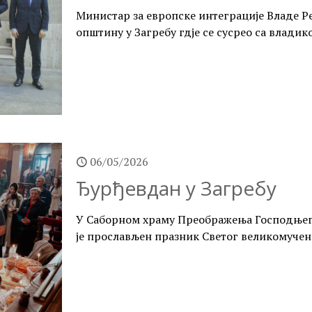
Министар за европске интеграције Владе Ре
општину у Загребу гдје се сусрео са влади
06/05/2026
Ђурђевдан у Загребу
У Саборном храму Преображења Господњег у 
је прослављен празник Светог великомучен