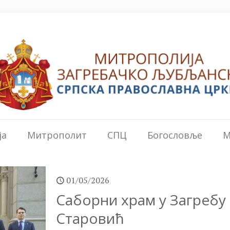
ја
Митрополит
СПЦ
Богословље
М
01/05/2026
Саборни храм у Загреб
Старовић