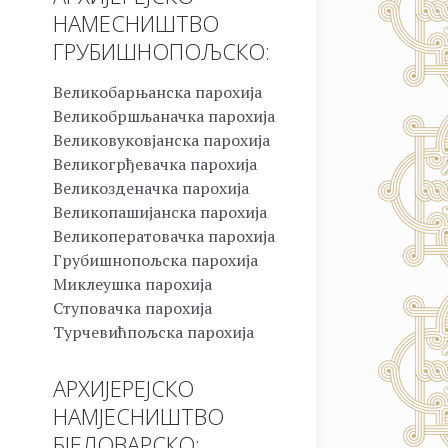
НАМЕСНИШТВО
ГРУБИШНОПОЉСКО:
Великобарњанска парохија
Великобршљаначка парохија
Великовуковјанска парохија
Великогрђевачка парохија
Великозденачка парохија
Великопашијанска парохија
Великоператовачка парохија
Грубишнопољска парохија
Миклеушка парохија
Ступовачка парохија
Турчевићпољска парохија
АРХИЈЕРЕЈСКО
НАМЈЕСНИШТВО
БЈЕЛОВАРСКО: