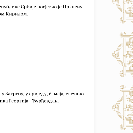
публике Србије посјетио је Црквену
ком Кирилом.
Загребу, у сриједу, 6. маја, свечано
ика Георгија - Ђурђевдан.