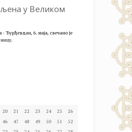
вљена у Великом
- Ђурђевдан, 6. маја, свечано је
анцу.
20
21
22
23
24
25
26
46
47
48
49
50
51
52
72
73
74
75
76
77
78