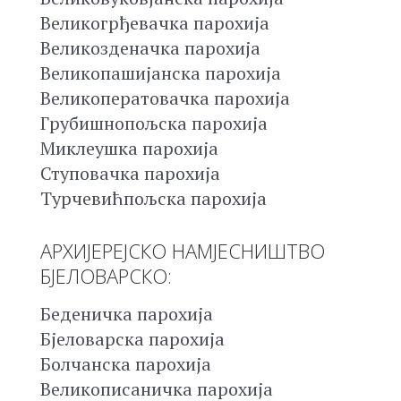
Великогрђевачка парохија
Великозденачка парохија
Великопашијанска парохија
Великоператовачка парохија
Грубишнопољска парохија
Миклеушка парохија
Ступовачка парохија
Турчевићпољска парохија
АРХИЈЕРЕЈСКО НАМЈЕСНИШТВО
БЈЕЛОВАРСКО:
Беденичка парохија
Бјеловарска парохија
Болчанска парохија
Великописаничка парохија