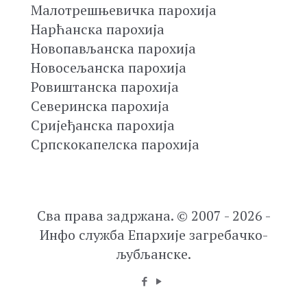
Малотрешњевичка парохија
Нарћанска парохија
Новопављанска парохија
Новосељанска парохија
Ровиштанска парохија
Северинска парохија
Сријеђанска парохија
Српскокапелска парохија
Сва права задржана. © 2007 - 2026 -
Инфо служба Епархије загребачко-
љубљанске.