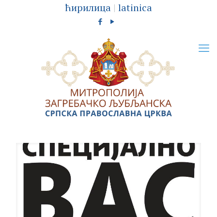
ћирилица
|
latinica