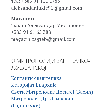
тел: +385 91 111 1783
aleksandar.lukic91@gmail.com
Магацин
Ђакон Александар Миљановић
+385 91 61 65 388
magacin.zagreb@gmail.com
О МИТРОПОЛИЈИ ЗАГРЕБАЧКО-
ЉУБЉАНСКОЈ
Контакти свештеника
Историјат Епархије
Свети Митрополит Доситеј (Васић)
Митрополит Др. Дамаскин
(Грданички)