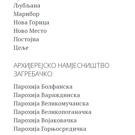
Љубљана
Марибор
Нова Горица
Ново Место
Постојна
Цеље
АРХИЈЕРЕЈСКО НАМЈЕСНИШТВО
ЗАГРЕБАЧКО:
Парохија Болфанска
Парохија Вараждинска
Парохија Великомучанска
Парохија Великопоганачка
Парохија Војаковачка
Парохија Горњосредичка