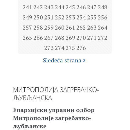
241
242
243
244
245
246
247
248
249
250
251
252
253
254
255
256
257
258
259
260
261
262
263
264
265
266
267
268
269
270
271
272
273
274
275
276
Sledeća strana
МИТРОПОЛИЈА ЗАГРЕБАЧКО-
ЉУБЉАНСКА
Епархијски управни одбор
Митрополије загребачко-
љубљанске