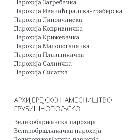
Парохија Загребачка
Парохија Иванићградска-граберска
Парохија Липовчанска
Парохија Копривничка
Парохија Крижевачка
Парохија Малопоганачка
Парохија Плавшиначка
Парохија Салничка
Парохија Сисачка
АРХИЈЕРЕЈСКО НАМЕСНИШТВО
ГРУБИШНОПОЉСКО:
Великобарњанска парохија
Великобршљаначка парохија
Великовуковјанска парохија