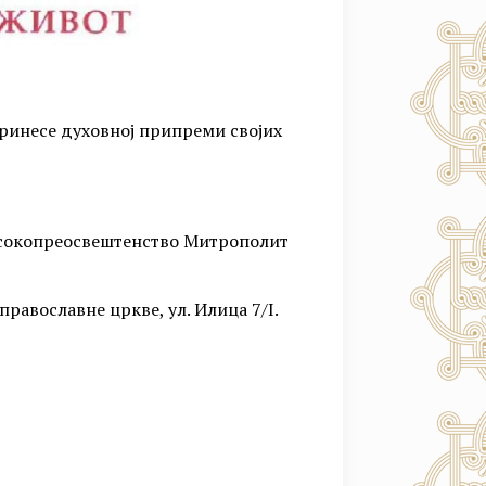
ринесе духовној припреми својих
Високопреосвештенство Митрополит
православне цркве, ул. Илица 7/I.