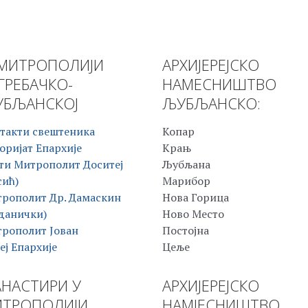
МИТРОПОЛИЈИ
АРХИЈЕРЕЈСКО
ГРЕБАЧКО-
НАМЕСНИШТВО
БЉАНСКОЈ
ЉУБЉАНСКО:
такти свештеника
Копар
оријат Епархије
Крањ
ти Митрополит Доситеј
Љубљана
сић)
Марибор
рополит Др. Дамаскин
Нова Горица
данички)
Ново Место
рополит Јован
Постојна
еј Епархије
Цеље
НАСТИРИ У
АРХИЈЕРЕЈСКО
ТРОПОЛИЈИ
НАМЈЕСНИШТВО