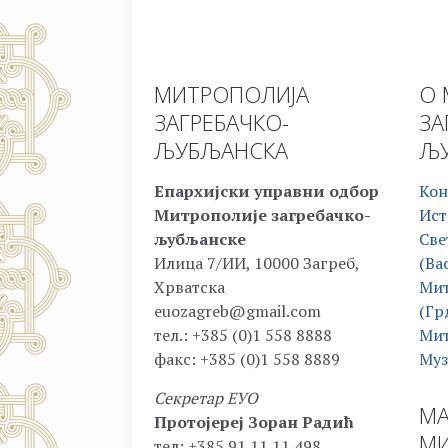
МИТРОПОЛИЈА
О 
ЗАГРЕБАЧКО-
ЗА
ЉУБЉАНСКА
ЉУ
Епархијски управни одбор
Кон
Митрополије загребачко-
Ист
љубљанске
Све
Илица 7/ИИ, 10000 Загреб,
(Ва
Хрватска
Мит
euozagreb@gmail.com
(Гр
тел.: +385 (0)1 558 8888
Мит
факс: +385 (0)1 558 8889
Муз
Секретар ЕУО
МА
Протојереј Зоран Радић
МИ
тел: +385 91 11 11 498