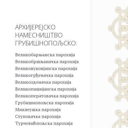
АРХИЈЕРЕЈСКО
НАМЕСНИШТВО
ГРУБИШНОПОЉСКО:
Великобарњанска парохија
Великобршљаначка парохија
Великовуковјанска парохија
Великогрђевачка парохија
Великозденачка парохија
Великопашијанска парохија
Великоператовачка парохија
Грубишнопољска парохија
Миклеушка парохија
Ступовачка парохија
Турчевићпољска парохија