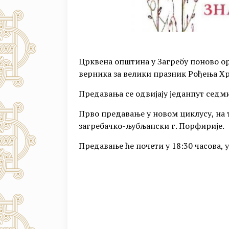
Црквена општина у Загребу поново о
верника за велики празник Рођења Хр
Предавања се одвијају једанпут седм
Прво предавање у новом циклусу, на 
загребачко-љубљански г. Порфирије.
Предавање ће почети у 18:30 часова, у