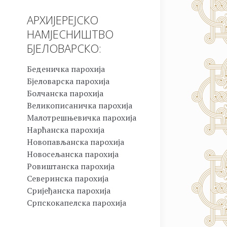
АРХИЈЕРЕЈСКО
НАМЈЕСНИШТВО
БЈЕЛОВАРСКО:
Беденичка парохија
Бјеловарска парохија
Болчанска парохија
Великописаничка парохија
Малотрешњевичка парохија
Нарћанска парохија
Новопављанска парохија
Новосељанска парохија
Ровиштанска парохија
Северинска парохија
Сријеђанска парохија
Српскокапелска парохија