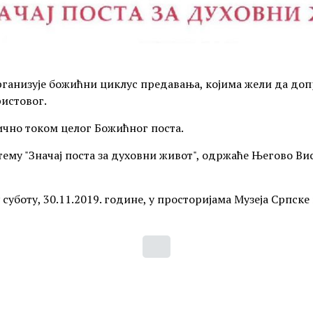
рганизује божићни циклус предавања, којима жели да доп
истовог.
ично током целог Божићног поста.
тему "Значај поста за духовни живот", одржаће Његово 
 суботу, 30.11.2019. године, у просторијама Музеја Српске 