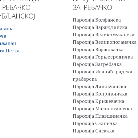
ГРЕБАЧКО-
ЗАГРЕБАЧКО:
БЉАНСКОЈ
Парохија Болфанска
Парохија Вараждинска
авина
Парохија Великомучанска
рча
Парохија Великопоганачка
шљанац
Парохија Војаковачка
та Петка
Парохија Горњосредичка
Парохија Загребачка
Парохија Иванићградска-
граберска
Парохија Липовчанска
Парохија Копривничка
Парохија Крижевачка
Парохија Малопоганачка
Парохија Плавшиначка
Парохија Салничка
Парохија Сисачка