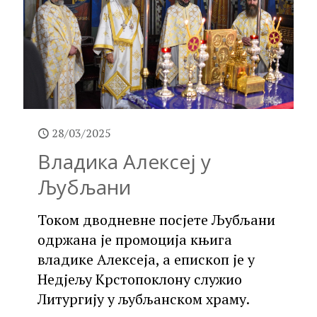
28/03/2025
Владика Алексеј у
Љубљани
Током дводневне посјете Љубљани
одржана је промоција књига
владике Алексеја, а епископ је у
Недјељу Крстопоклону служио
Литургију у љубљанском храму.