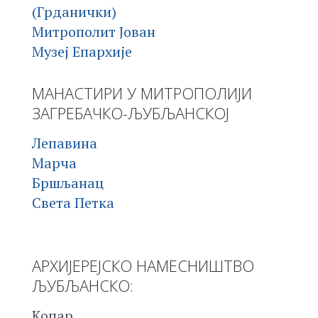
(Грданички)
Митрополит Јован
Музеј Епархије
МАНАСТИРИ У МИТРОПОЛИЈИ
ЗАГРЕБАЧКО-ЉУБЉАНСКОЈ
Лепавина
Марча
Бршљанац
Света Петка
АРХИЈЕРЕЈСКО НАМЕСНИШТВО
ЉУБЉАНСКО:
Копар