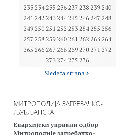
233
234
235
236
237
238
239
240
241
242
243
244
245
246
247
248
249
250
251
252
253
254
255
256
257
258
259
260
261
262
263
264
265
266
267
268
269
270
271
272
273
274
275
276
Sledeća strana
МИТРОПОЛИЈА ЗАГРЕБАЧКО-
ЉУБЉАНСКА
Епархијски управни одбор
Митрополије загребачко-