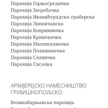
Парохија Горњосредичка
Парохија Загребачка
Парохија Иванићградска-граберска
Парохија Липовчанска
Парохија Копривничка
Парохија Крижевачка
Парохија Малопоганачка
Парохија Плавшиначка
Парохија Салничка
Парохија Сисачка
АРХИЈЕРЕЈСКО НАМЕСНИШТВО
ГРУБИШНОПОЉСКО:
Великобарњанска парохија