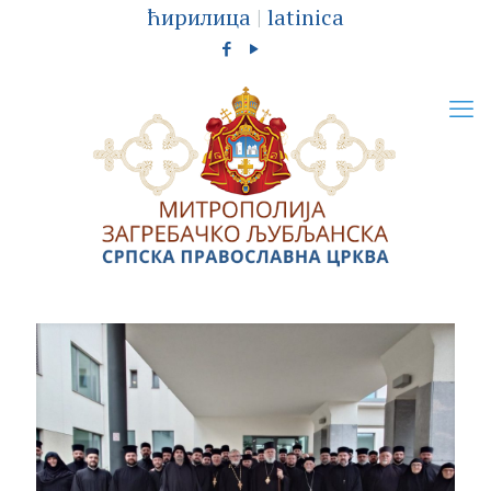
ћирилица
|
latinica