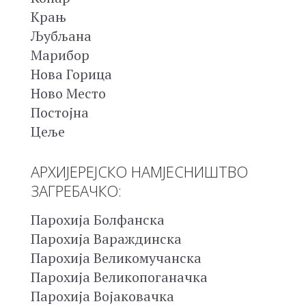
Крањ
Љубљана
Марибор
Нова Горица
Ново Место
Постојна
Цеље
АРХИЈЕРЕЈСКО НАМЈЕСНИШТВО
ЗАГРЕБАЧКО:
Парохија Болфанска
Парохија Вараждинска
Парохија Великомучанска
Парохија Великопоганачка
Парохија Војаковачка