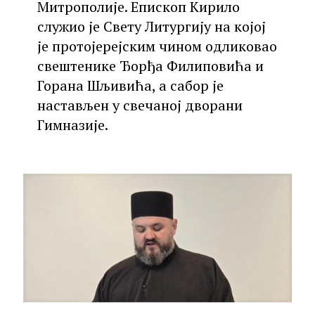
Митрополије. Епископ Кирило
служио је Свету Литургију на којој
је протојерејским чином одликовао
свештенике Ђорђа Филиповића и
Горана Шљивића, а сабор је
настављен у свечаној дворани
Гимназије.