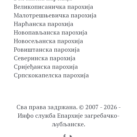
Великописаничка парохија
Малотрешњевичка парохија
Нарћанска парохија
Новопављанска парохија
Новосељанска парохија
Ровиштанска парохија
Северинска парохија
Сријеђанска парохија
Српскокапелска парохија
Сва права задржана. © 2007 - 2026 -
Инфо служба Епархије загребачко-
љубљанске.