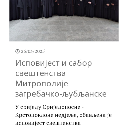
26/03/2025
Исповијест и сабор
свештенства
Митрополије
загребачко-љубљанске
У сриједу Сриједопосне -
Крстопоклоне недјеље, обављена је
исповијест свештенства