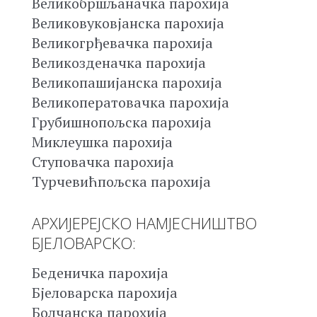
Великобршљаначка парохија
Великовуковјанска парохија
Великогрђевачка парохија
Великозденачка парохија
Великопашијанска парохија
Великоператовачка парохија
Грубишнопољска парохија
Миклеушка парохија
Ступовачка парохија
Турчевићпољска парохија
АРХИЈЕРЕЈСКО НАМЈЕСНИШТВО
БЈЕЛОВАРСКО:
Беденичка парохија
Бјеловарска парохија
Болчанска парохија