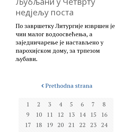
Љубљани у Четврту
недјељу поста
По завршетку Литургије извршен је
чин малог водоосвећења, а
заједничарење је настављено у
парохијском дому, за трпезом
љубави.
Prethodna strana
1
2
3
4
5
6
7
8
9
10
11
12
13
14
15
16
17
18
19
20
21
22
23
24