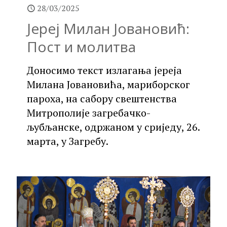
28/03/2025
Јереј Милан Јовановић:
Пост и молитва
Доносимо текст излагања јереја
Милана Јовановића, мариборског
пароха, на сабору свештенства
Митрополије загребачко-
љубљанске, одржаном у сриједу, 26.
марта, у Загребу.