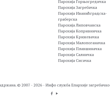
Парохија Горњосредичка
Парохија Загребачка
Парохија Иванићградска-
граберска
Парохија Липовчанска
Парохија Копривничка
Парохија Крижевачка
Парохија Малопоганачка
Парохија Плавшиначка
Парохија Салничка
Парохија Сисачка
адржана. © 2007 - 2026 - Инфо служба Епархије загребачк