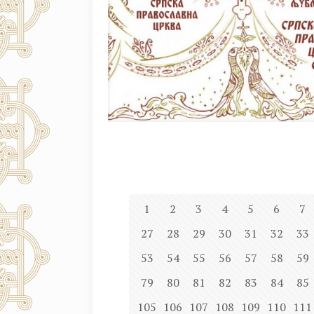
1
2
3
4
5
6
7
27
28
29
30
31
32
33
53
54
55
56
57
58
59
79
80
81
82
83
84
85
105
106
107
108
109
110
111