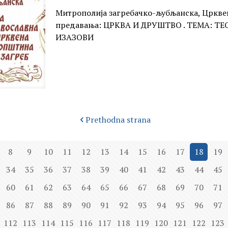
Митрополија загребачко-љубљанска, Црквен
предавања: ЦРКВА И ДРУШТВО . ТЕМА: ТЕ
ИЗАЗОВИ
Prethodna strana
8
9
10
11
12
13
14
15
16
17
18
19
34
35
36
37
38
39
40
41
42
43
44
45
60
61
62
63
64
65
66
67
68
69
70
71
86
87
88
89
90
91
92
93
94
95
96
97
112
113
114
115
116
117
118
119
120
121
122
123