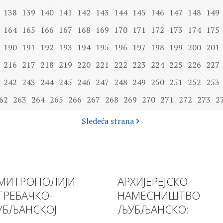
138
139
140
141
142
143
144
145
146
147
148
149
164
165
166
167
168
169
170
171
172
173
174
175
190
191
192
193
194
195
196
197
198
199
200
201
216
217
218
219
220
221
222
223
224
225
226
227
242
243
244
245
246
247
248
249
250
251
252
253
62
263
264
265
266
267
268
269
270
271
272
273
2
Sledeća strana
МИТРОПОЛИЈИ
АРХИЈЕРЕЈСКО
ГРЕБАЧКО-
НАМЕСНИШТВО
БЉАНСКОЈ
ЉУБЉАНСКО: