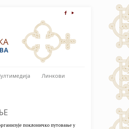
ултимедија
Линкови
ЊЕ
рганизује поклоничко путовање у