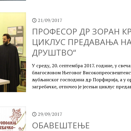
21/09/2017
ПРОФЕСОР ДР ЗОРАН К
ЦИКЛУС ПРЕДАВАЊА НА
ДРУШТВО“
У среду, 20. септембра 2017. године, у свеча
благословом Његовог Високопреосвештенс
љубљанског господина др Порфирија, а у 
загребачке, отпочео је јесењи циклус пред
29/09/2017
ОБАВЕШТЕЊЕ