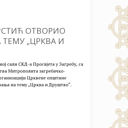
РСТИЋ ОТВОРИО
 ТЕМУ „ЦРКВА И
ној сали СКД-а Просвјета у Загребу, са
тва Митрополита загребачко-
организацији Црквене општине
авања на тему „Црква и Друштво“.