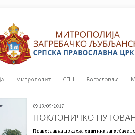
ја
Митрополит
СПЦ
Богословље
М
19/09/2017
ПОКЛОНИЧКО ПУТОВА
Православна црквена општина загребачка о