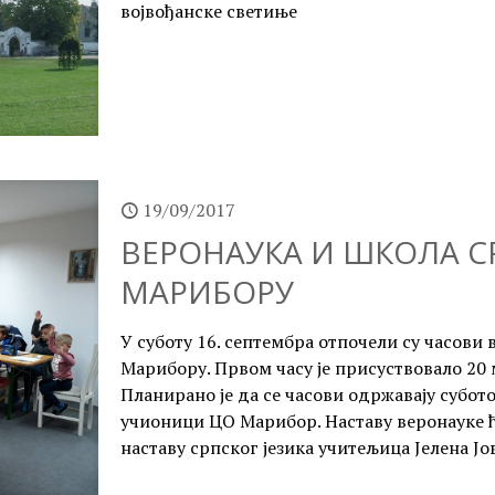
војвођанске светиње
19/09/2017
ВЕРОНАУКА И ШКОЛА СР
МАРИБОРУ
У суботу 16. септембра отпочели су часови 
Марибору. Првом часу је присуствовало 20 
Планирано је да се часови одржавају субот
учионици ЦО Марибор. Наставу веронауке ћ
наставу српског језика учитељица Јелена Јо