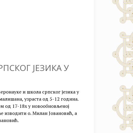
ПСКОГ ЈЕЗИКА У
веронауке и школа српског језика у
малишана, узраста од 5-12 година.
ом од 17-18х у новообновљеној
е изводити о. Милан Јовановић, а
вановић.