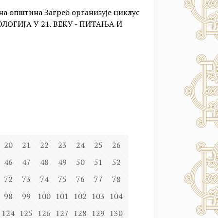
а општина Загреб организује циклус
ОЛОГИЈА У 21. ВЕКУ - ПИТАЊА И
20
21
22
23
24
25
26
46
47
48
49
50
51
52
72
73
74
75
76
77
78
98
99
100
101
102
103
104
124
125
126
127
128
129
130