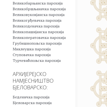
Великобарњанска парохија
Великобршљаначка парохија
Великовуковјанска парохија
Великогрђевачка парохија
Великозденачка парохија
Великопашијанска парохија
Великоператовачка парохија
Грубишнопољска парохија
Миклеушка парохија
Ступовачка парохија
Турчевићпољска парохија
АРХИЈЕРЕЈСКО
НАМЈЕСНИШТВО
БЈЕЛОВАРСКО:
Беденичка парохија
Бјеловарска парохија