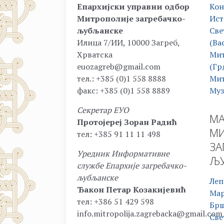
Епархијски управни одбор
Кон
Митрополије загребачко-
Ист
љубљанске
Све
Илица 7/ИИ, 10000 Загреб,
(Ва
Хрватска
Мит
euozagreb@gmail.com
(Гр
тел.: +385 (0)1 558 8888
Мит
факс: +385 (0)1 558 8889
Муз
Секретар ЕУО
МА
Протојереј Зоран Радић
МИ
тел: +385 91 11 11 498
ЗА
Уредник Информативне
ЉУ
службе Епархије загребачко-
љубљанске
Леп
Ђакон Петар Козакијевић
Ма
тел: +386 51 429 598
Бр
info.mitropolija.zagrebacka@gmail.com
Све