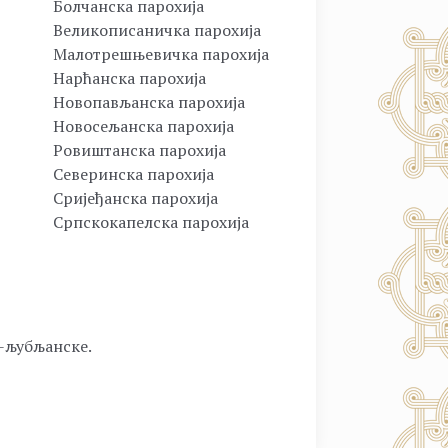
Болчанска парохија
Великописаничка парохија
Малотрешњевичка парохија
Нарћанска парохија
Новопављанска парохија
Новосељанска парохија
Ровиштанска парохија
Северинска парохија
Сријеђанска парохија
Српскокапелска парохија
о-љубљанске.