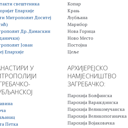
такти свештеника
Копар
оријат Епархије
Крањ
ти Митрополит Доситеј
Љубљана
сић)
Марибор
рополит Др. Дамаскин
Нова Горица
данички)
Ново Место
рополит Јован
Постојна
еј Епархије
Цеље
НАСТИРИ У
АРХИЈЕРЕЈСКО
ТРОПОЛИЈИ
НАМЈЕСНИШТВО
ГРЕБАЧКО-
ЗАГРЕБАЧКО:
БЉАНСКОЈ
Парохија Болфанска
Парохија Вараждинска
авина
Парохија Великомучанска
рча
Парохија Великопоганачка
шљанац
Парохија Војаковачка
та Петка