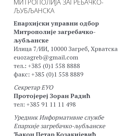
МИТРОПОЛИЈА ЗАГРЕБАЧКО-
ЉУБЉАНСКА
Епархијски управни одбор
Митрополије загребачко-
љубљанске
Илица 7/ИИ, 10000 Загреб, Хрватска
euozagreb@gmail.com
тел.: +385 (0)1 558 8888
факс: +385 (0)1 558 8889
Секретар ЕУО
Протојереј Зоран Радић
тел: +385 91 11 11 498
Уредник Информативне службе
Епархије загребачко-љубљанске
Ђакон Петар Козакијевић