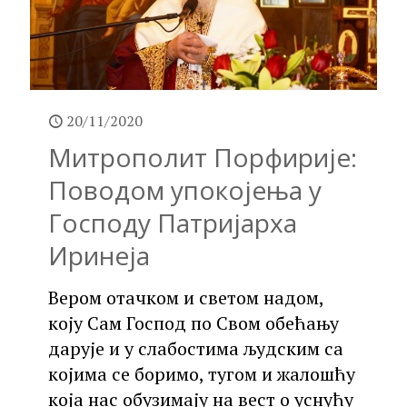
20/11/2020
Митрополит Порфирије:
Поводом упокојења у
Господу Патријарха
Иринеја
Вером отачком и светом надом,
коју Сам Господ по Свом обећању
дарује и у слабостима људским са
којима се боримо, тугом и жалошћу
која нас обузимају на вест о уснућу