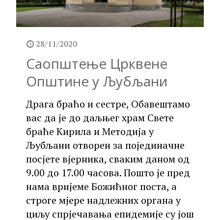
28/11/2020
Саопштење Црквене
Општине у Љубљани
Драга браћо и сестре, Обавештамо
вас да је до даљњег храм Свете
браће Кирила и Методија у
Љубљани отворен за појединачне
посјете вјерника, сваким даном од
9.00 до 17.00 часова. Пошто је пред
нама вријеме Божићног поста, а
строге мјере надлежних органа у
циљу спрјечавања епидемије су још