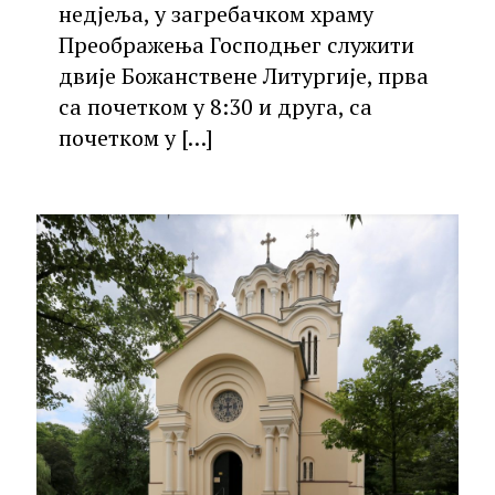
недјеља, у загребачком храму
Преображења Господњег служити
двије Божанствене Литургије, прва
са почетком у 8:30 и друга, са
почетком у
[…]