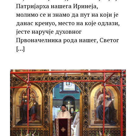
Патријарха нашега Иринеја,
молимо се и знамо да пут на који је
данас кренуо, место на које одлази,
јесте наручје духовног
Првоначелника рода нашег, Светог
[…]