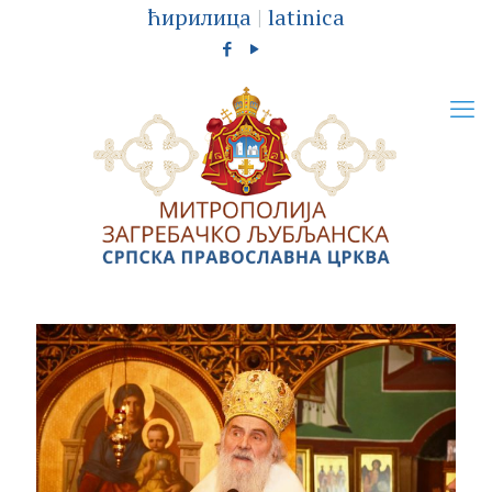
ћирилица
|
latinica