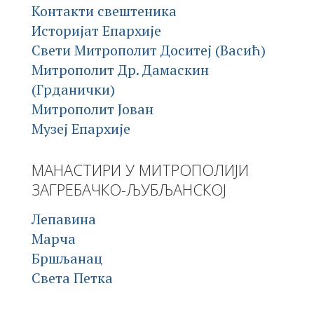
Контакти свештеника
Историјат Епархије
Свети Митрополит Доситеј (Васић)
Митрополит Др. Дамаскин
(Грданички)
Митрополит Јован
Музеј Епархије
МАНАСТИРИ У МИТРОПОЛИЈИ
ЗАГРЕБАЧКО-ЉУБЉАНСКОЈ
Лепавина
Марча
Бршљанац
Света Петка