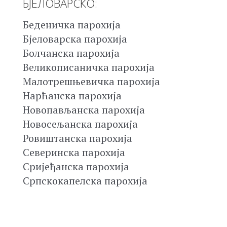
БЈЕЛОВАРСКО:
Беденичка парохија
Бјеловарска парохија
Болчанска парохија
Великописаничка парохија
Малотрешњевичка парохија
Нарћанска парохија
Новопављанска парохија
Новосељанска парохија
Ровиштанска парохија
Северинска парохија
Сријеђанска парохија
Српскокапелска парохија