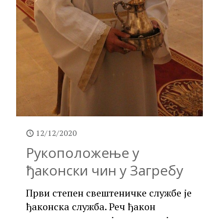
12/12/2020
Рукоположење у
ђаконски чин у Загребу
Први степен свештеничке службе је
ђаконска служба. Реч ђакон