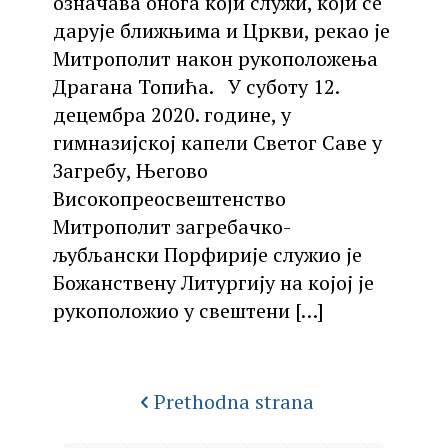
означава онога који служи, који се
дарује ближњима и Цркви, рекао је
Митрополит након рукоположења
Драгана Топића. У суботу 12.
децембра 2020. године, у
гимназијској капели Светог Саве у
Загребу, Његово
Високопреосвештенство
Митрополит загребачко-
љубљански Порфирије служио је
Божанствену Литургију на којој је
рукоположио у свештени
[…]
Prethodna strana