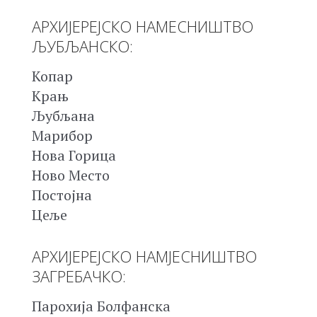
АРХИЈЕРЕЈСКО НАМЕСНИШТВО
ЉУБЉАНСКО:
Копар
Крањ
Љубљана
Марибор
Нова Горица
Ново Место
Постојна
Цеље
АРХИЈЕРЕЈСКО НАМЈЕСНИШТВО
ЗАГРЕБАЧКО:
Парохија Болфанска