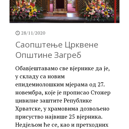
28/11/2020
Саопштење Црквене
Општине Загреб
Обавјештавамо све вјернике да је,
у складу са новим
епидемиолошким мјерама од 27.
новембра, које је прописао Стожер
цивилне заштите Републике
Хрватске, у храмовима дозвољено
присуство највише 25 вјерника.
Недјељом ће се, као и претходних