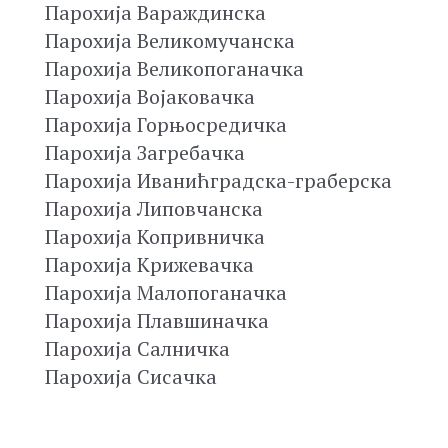
Парохија Вараждинска
Парохија Великомучанска
Парохија Великопоганачка
Парохија Војаковачка
Парохија Горњосредичка
Парохија Загребачка
Парохија Иванићградска-граберска
Парохија Липовчанска
Парохија Копривничка
Парохија Крижевачка
Парохија Малопоганачка
Парохија Плавшиначка
Парохија Салничка
Парохија Сисачка