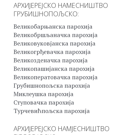
АРХИЈЕРЕЈСКО НАМЕСНИШТВО
ГРУБИШНОПОЉСКО:
Великобарњанска парохија
Великобршљаначка парохија
Великовуковјанска парохија
Великогрђевачка парохија
Великозденачка парохија
Великопашијанска парохија
Великоператовачка парохија
Грубишнопољска парохија
Миклеушка парохија
Ступовачка парохија
Турчевићпољска парохија
АРХИЈЕРЕЈСКО НАМЈЕСНИШТВО