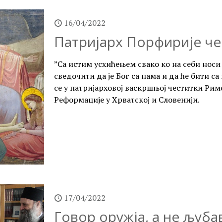
16/04/2022
Патријарх Порфирије че
”Са истим усхићењем свако ко на себи носи
сведочити да је Бог са нама и да ће бити са
се у патријарховој васкршњој честитки Ри
Реформације у Хрватској и Словенији.
17/04/2022
Говор оружја, а не љубав