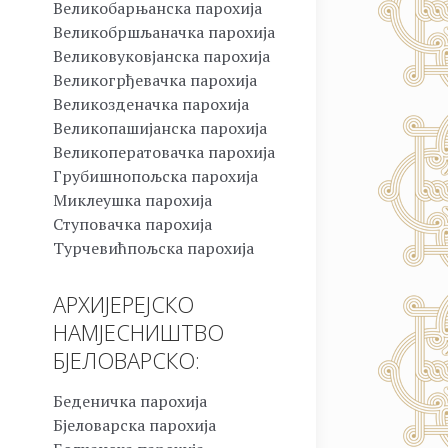
Великобарњанска парохија
Великобршљаначка парохија
Великовуковјанска парохија
Великогрђевачка парохија
Великозденачка парохија
Великопашијанска парохија
Великоператовачка парохија
Грубишнопољска парохија
Миклеушка парохија
Ступовачка парохија
Турчевићпољска парохија
АРХИЈЕРЕЈСКО
НАМЈЕСНИШТВО
БЈЕЛОВАРСКО:
Беденичка парохија
Бјеловарска парохија