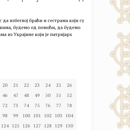
 да избеглој браћи и сестрама који су
 нама, будемо од помоћи, да будемо
ма из Украјине који је патријарх
20
21
22
23
24
25
26
46
47
48
49
50
51
52
72
73
74
75
76
77
78
98
99
100
101
102
103
104
124
125
126
127
128
129
130