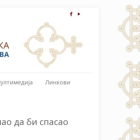
ултимедија
Линкови
шао да би спасао