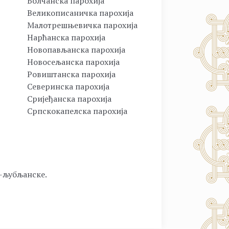
Болчанска парохија
Великописаничка парохија
Малотрешњевичка парохија
Нарћанска парохија
Новопављанска парохија
Новосељанска парохија
Ровиштанска парохија
Северинска парохија
Сријеђанска парохија
Српскокапелска парохија
о-љубљанске.