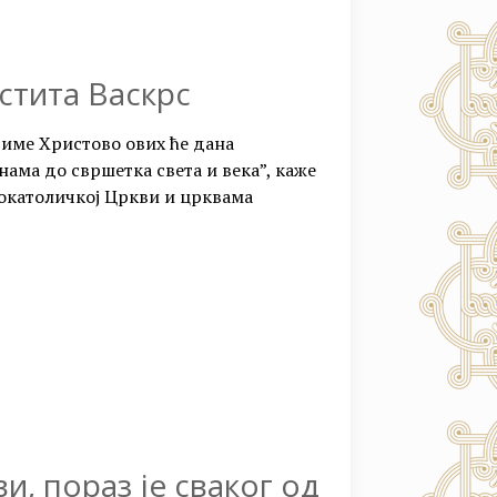
стита Васкрс
 име Христово ових ће дана
 нама до свршетка света и века”, каже
мокатоличкој Цркви и црквама
и, пораз је сваког од