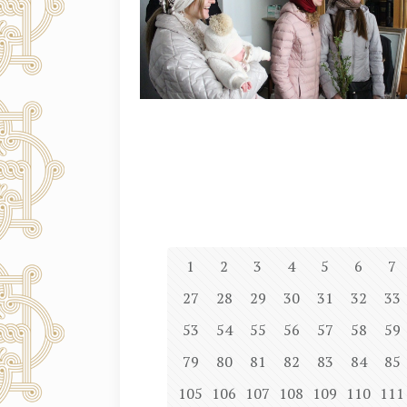
1
2
3
4
5
6
7
27
28
29
30
31
32
33
53
54
55
56
57
58
59
79
80
81
82
83
84
85
105
106
107
108
109
110
111