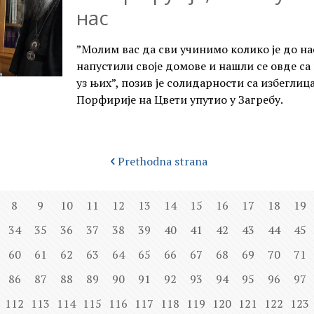
нас
”Молим вас да сви учинимо колико је до нас
напустили своје домове и нашли се овде са
уз њих”, позив је солидарности са избеглица
Порфирије на Цвети упутио у Загребу.
Prethodna strana
8
9
10
11
12
13
14
15
16
17
18
19
34
35
36
37
38
39
40
41
42
43
44
45
60
61
62
63
64
65
66
67
68
69
70
71
86
87
88
89
90
91
92
93
94
95
96
97
112
113
114
115
116
117
118
119
120
121
122
123