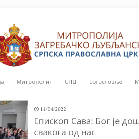
ја
Митрополит
СПЦ
Богословље
М
11/04/2022
Епископ Сава: Бог је до
свакога од нас