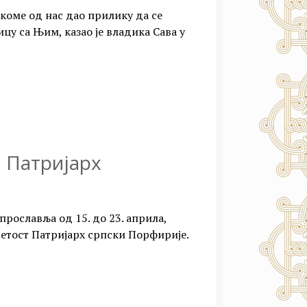
акоме од нас дао прилику да се
ицу са Њим, казао је владика Сава у
о Патријарх
прославља од 15. до 23. априла,
Светост Патријарх српски Порфирије.