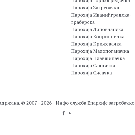
Парохија Горњосредичка
Парохија Загребачка
Парохија Иванићградска-
граберска
Парохија Липовчанска
Парохија Копривничка
Парохија Крижевачка
Парохија Малопоганачка
Парохија Плавшиначка
Парохија Салничка
Парохија Сисачка
адржана. © 2007 - 2026 - Инфо служба Епархије загребачк