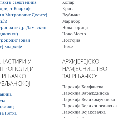
такти свештеника
Копар
оријат Епархије
Крањ
ти Митрополит Доситеј
Љубљана
сић)
Марибор
рополит Др. Дамаскин
Нова Горица
данички)
Ново Место
рополит Јован
Постојна
еј Епархије
Цеље
НАСТИРИ У
АРХИЈЕРЕЈСКО
ТРОПОЛИЈИ
НАМЈЕСНИШТВО
ГРЕБАЧКО-
ЗАГРЕБАЧКО:
БЉАНСКОЈ
Парохија Болфанска
Парохија Вараждинска
авина
Парохија Великомучанска
рча
Парохија Великопоганачка
шљанац
Парохија Војаковачка
та Петка