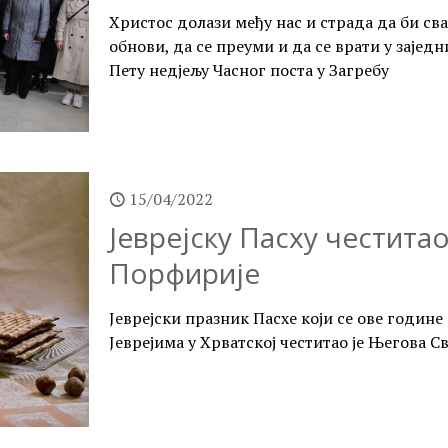
Христос долази међу нас и страда да би св
обнови, да се преуми и да се врати у заједн
Пету недјељу Часног поста у Загребу
15/04/2022
Јеврејску Пасху честита
Порфирије
Јеврејски празник Пасхе који се ове године 
Јеврејима у Хрватској честитао је Његова 