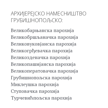
АРХИЈЕРЕЈСКО НАМЕСНИШТВО
ГРУБИШНОПОЉСКО:
Великобарњанска парохија
Великобршљаначка парохија
Великовуковјанска парохија
Великогрђевачка парохија
Великозденачка парохија
Великопашијанска парохија
Великоператовачка парохија
Грубишнопољска парохија
Миклеушка парохија
Ступовачка парохија
Турчевићпољска парохија