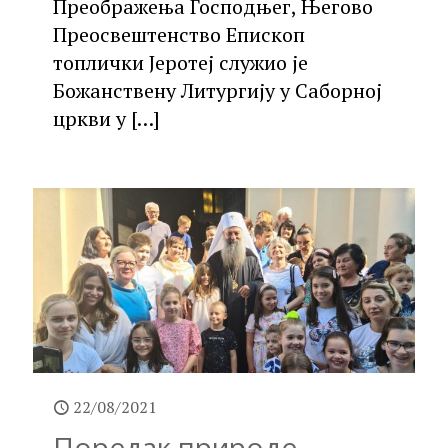
Преображења Господњег, Његово
Преосвештенство Епископ
топлички Јеротеј служио је
Божанствену Литургију у Саборној
цркви у
[…]
22/08/2021
Поредак природе