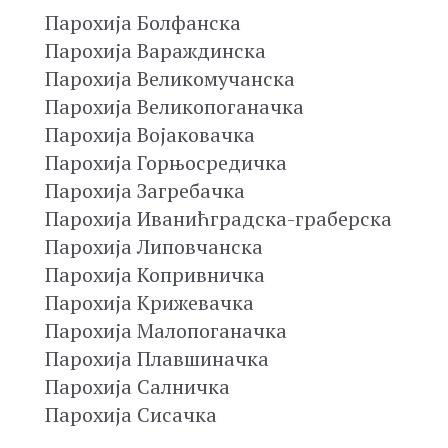
Парохија Болфанска
Парохија Вараждинска
Парохија Великомучанска
Парохија Великопоганачка
Парохија Војаковачка
Парохија Горњосредичка
Парохија Загребачка
Парохија Иванићградска-граберска
Парохија Липовчанска
Парохија Копривничка
Парохија Крижевачка
Парохија Малопоганачка
Парохија Плавшиначка
Парохија Салничка
Парохија Сисачка