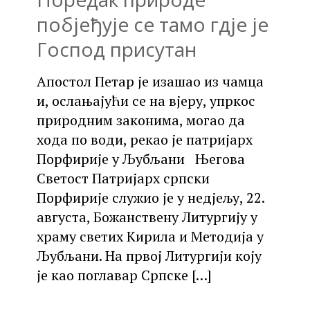
побјеђује се тамо гдје је
Господ присутан
Апостол Петар је изашао из чамца
и, ослањајући се на вјеру, упркос
природним законима, могао да
хода по води, рекао је патријарх
Порфирије у Љубљани Његова
Светост Патријарх српски
Порфирије служио је у недјељу, 22.
августа, Божанствену Литургију у
храму светих Кирила и Методија у
Љубљани. На првој Литургији коју
је као поглавар Српске
[…]