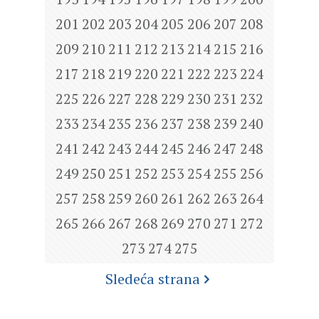
201
202
203
204
205
206
207
208
209
210
211
212
213
214
215
216
217
218
219
220
221
222
223
224
225
226
227
228
229
230
231
232
233
234
235
236
237
238
239
240
241
242
243
244
245
246
247
248
249
250
251
252
253
254
255
256
257
258
259
260
261
262
263
264
265
266
267
268
269
270
271
272
273
274
275
Sledeća strana