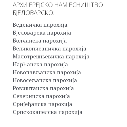
АРХИЈЕРЕЈСКО НАМЈЕСНИШТВО
БЈЕЛОВАРСКО:
Беденичка парохија
Бјеловарска парохија
Болчанска парохија
Великописаничка парохија
Малотрешњевичка парохија
Нарћанска парохија
Новопављанска парохија
Новосељанска парохија
Ровиштанска парохија
Северинска парохија
Сријеђанска парохија
Српскокапелска парохија