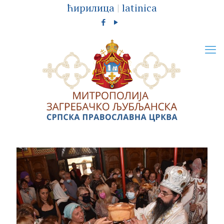
ћирилица
|
latinica