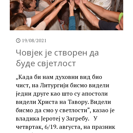
19/08/2021
Човјек је створен да
буде свјетлост
„Када би нам духовни вид био
чист, на Литургији бисмо видели
једни друге као што су апостоли
видели Христа на Тавору. Видели
бисмо да смо у светлости“, казао је
владика Јеротеј у Загребу. У
четвртак, 6/19. августа, на празник