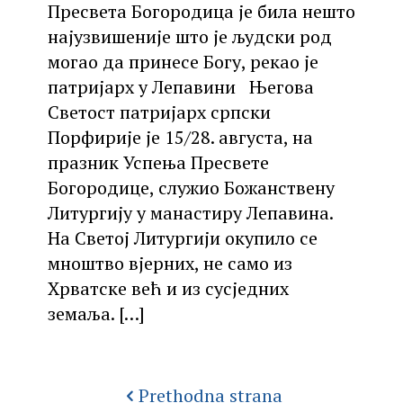
Пресвета Богородица је била нешто
најузвишеније што је људски род
могао да принесе Богу, рекао је
патријарх у Лепавини Његова
Светост патријарх српски
Порфирије је 15/28. августа, на
празник Успења Пресвете
Богородице, служио Божанствену
Литургију у манастиру Лепавина.
На Светој Литургији окупило се
мноштво вјерних, не само из
Хрватске већ и из сусједних
земаља.
[…]
Prethodna strana