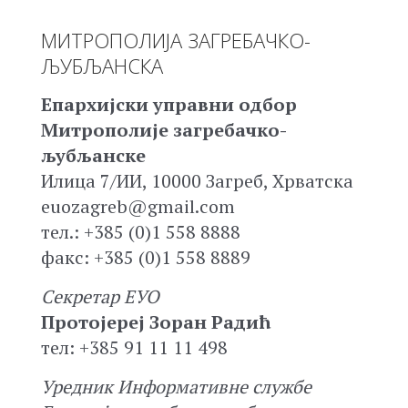
МИТРОПОЛИЈА ЗАГРЕБАЧКО-
ЉУБЉАНСКА
Епархијски управни одбор
Митрополије загребачко-
љубљанске
Илица 7/ИИ, 10000 Загреб, Хрватска
euozagreb@gmail.com
тел.: +385 (0)1 558 8888
факс: +385 (0)1 558 8889
Секретар ЕУО
Протојереј Зоран Радић
тел: +385 91 11 11 498
Уредник Информативне службе