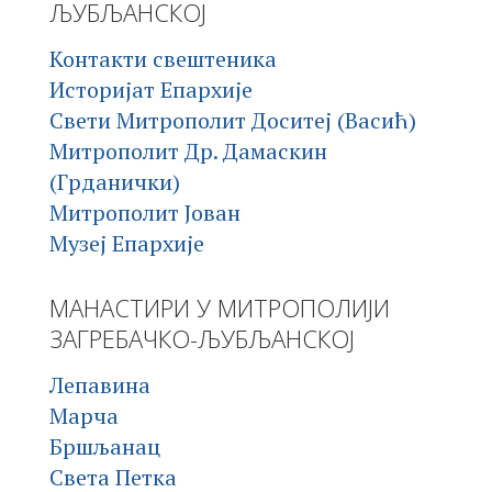
ЉУБЉАНСКОЈ
Контакти свештеника
Историјат Епархије
Свети Митрополит Доситеј (Васић)
Митрополит Др. Дамаскин
(Грданички)
Митрополит Јован
Музеј Епархије
МАНАСТИРИ У МИТРОПОЛИЈИ
ЗАГРЕБАЧКО-ЉУБЉАНСКОЈ
Лепавина
Марча
Бршљанац
Света Петка