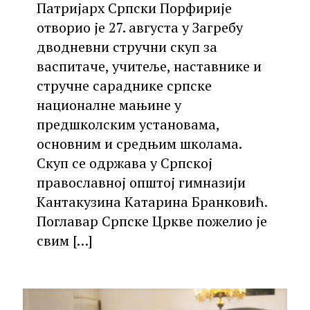
Патријарх Српски Порфирије
отворио је 27. августа у Загребу
дводневни стручни скуп за
васпитаче, учитеље, наставнике и
стручне сараднике српске
националне мањине у
предшколским установама,
основним и средњим школама.
Скуп се одржава у Српској
православној општој гимназији
Кантакузина Катарина Бранковић.
Поглавар Српске Цркве пожелио је
свим
[…]