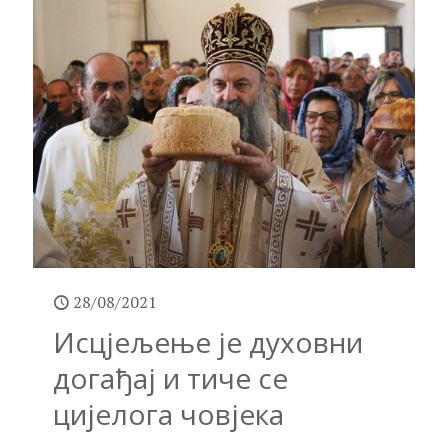
28/08/2021
Исцјељење је духовни
догађај и тиче се
цијелога човјека