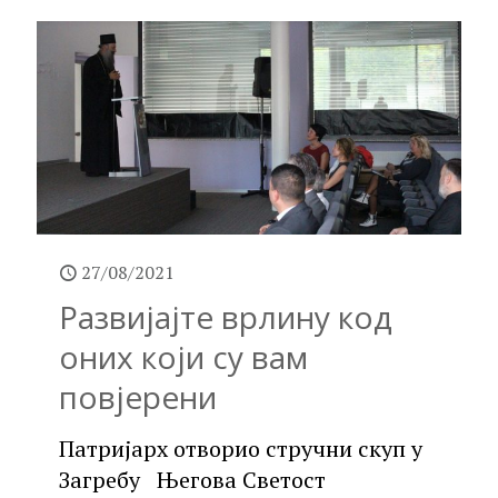
27/08/2021
Развијајте врлину код
оних који су вам
повјерени
Патријарх отворио стручни скуп у
Загребу Његова Светост