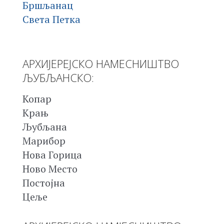
Бршљанац
Света Петка
АРХИЈЕРЕЈСКО НАМЕСНИШТВО
ЉУБЉАНСКО:
Копар
Крањ
Љубљана
Марибор
Нова Горица
Ново Место
Постојна
Цеље