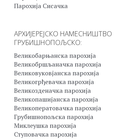
Парохија Сисачка
АРХИЈЕРЕЈСКО НАМЕСНИШТВО
ГРУБИШНОПОЉСКО:
Великобарњанска парохија
Великобршљаначка парохија
Великовуковјанска парохија
Великогрђевачка парохија
Великозденачка парохија
Великопашијанска парохија
Великоператовачка парохија
Грубишнопољска парохија
Миклеушка парохија
Ступовачка парохија