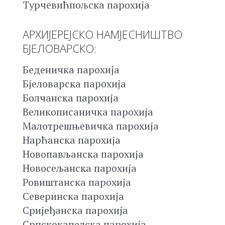
Турчевићпољска парохија
АРХИЈЕРЕЈСКО НАМЈЕСНИШТВО
БЈЕЛОВАРСКО:
Беденичка парохија
Бјеловарска парохија
Болчанска парохија
Великописаничка парохија
Малотрешњевичка парохија
Нарћанска парохија
Новопављанска парохија
Новосељанска парохија
Ровиштанска парохија
Северинска парохија
Сријеђанска парохија
Српскокапелска парохија