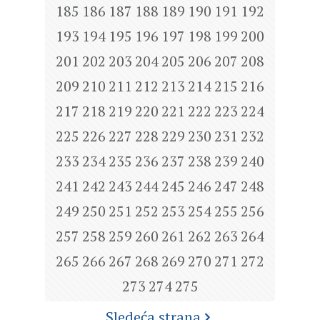
185
186
187
188
189
190
191
192
193
194
195
196
197
198
199
200
201
202
203
204
205
206
207
208
209
210
211
212
213
214
215
216
217
218
219
220
221
222
223
224
225
226
227
228
229
230
231
232
233
234
235
236
237
238
239
240
241
242
243
244
245
246
247
248
249
250
251
252
253
254
255
256
257
258
259
260
261
262
263
264
265
266
267
268
269
270
271
272
273
274
275
Sledeća strana