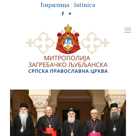
ћирилица
|
latinica