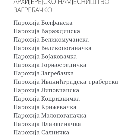
АРХИЈЕРЕЈСКО НАМЈЕСНИШТВО
ЗАГРЕБАЧКО:
Парохија Болфанска
Парохија Вараждинска
Парохија Великомучанска
Парохија Великопоганачка
Парохија Војаковачка
Парохија Горњосредичка
Парохија Загребачка
Парохија Иванићградска-граберска
Парохија Липовчанска
Парохија Копривничка
Парохија Крижевачка
Парохија Малопоганачка
Парохија Плавшиначка
Парохија Салничка