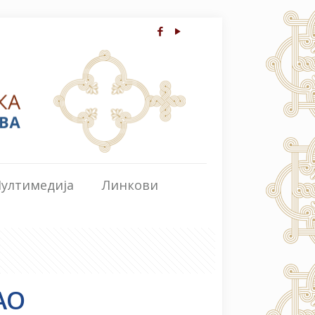
ултимедија
Линкови
АО