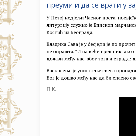
преуми и да се врати у з
У Петој недјељи Часног поста, посвје
литургију служио је Епископ марчанск
Костић из Београда.
Владика Сава је у бесједи је по прочи
не опрашта. ”И највећи грешник, ако с
долази међу нас, због тога и страда: 
Васкрсење је уништење свега пропадљив
Бог је дошао међу нас да би спасио св
П.К.