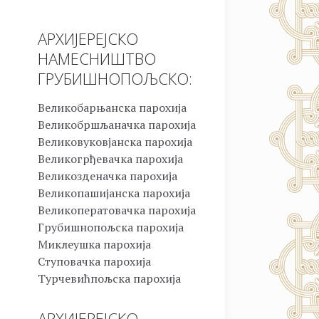
АРХИЈЕРЕЈСКО
НАМЕСНИШТВО
ГРУБИШНОПОЉСКО:
Великобарњанска парохија
Великобршљаначка парохија
Великовуковјанска парохија
Великогрђевачка парохија
Великозденачка парохија
Великопашијанска парохија
Великоператовачка парохија
Грубишнопољска парохија
Миклеушка парохија
Ступовачка парохија
Турчевићпољска парохија
АРХИЈЕРЕЈСКО