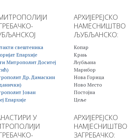
МИТРОПОЛИЈИ
АРХИЈЕРЕЈСКО
ГРЕБАЧКО-
НАМЕСНИШТВО
БЉАНСКОЈ
ЉУБЉАНСКО:
такти свештеника
Копар
оријат Епархије
Крањ
ти Митрополит Доситеј
Љубљана
сић)
Марибор
рополит Др. Дамаскин
Нова Горица
данички)
Ново Место
рополит Јован
Постојна
еј Епархије
Цеље
НАСТИРИ У
АРХИЈЕРЕЈСКО
ТРОПОЛИЈИ
НАМЈЕСНИШТВО
ГРЕБАЧКО-
ЗАГРЕБАЧКО: