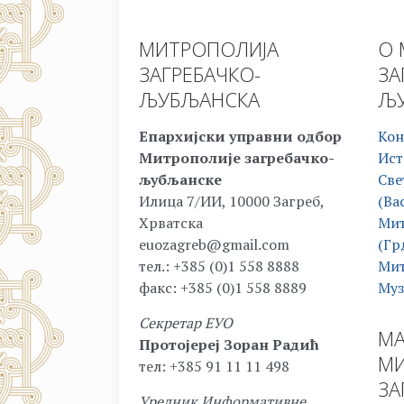
МИТРОПОЛИЈА
О 
ЗАГРЕБАЧКО-
ЗА
ЉУБЉАНСКА
ЉУ
Епархијски управни одбор
Кон
Митрополије загребачко-
Ист
љубљанске
Све
Илица 7/ИИ, 10000 Загреб,
(Ва
Хрватска
Мит
euozagreb@gmail.com
(Гр
тел.: +385 (0)1 558 8888
Мит
факс: +385 (0)1 558 8889
Муз
Секретар ЕУО
МА
Протојереј Зоран Радић
МИ
тел: +385 91 11 11 498
ЗА
Уредник Информативне