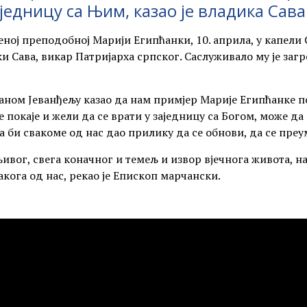
аједницу са Њим, казао је владика Сава
ћеној преподобној Марији Египћанки, 10. априла, у капели 
и Сава, викар Патријарха српског. Саслуживало му је заг
таном Јеванђељу казао да нам примјер Марије Египћанке пок
е покаје и жели да се врати у заједницу са Богом, може да
да би свакоме од нас дао прилику да се обнови, да се преу
ог, свега коначног и темељ и извор вјечнога живота, нада
акога од нас, рекао је Епископ марчански.