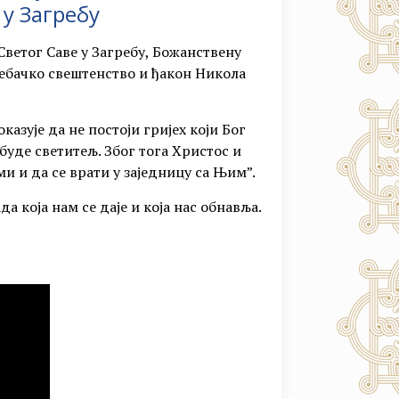
 у Загребу
Светог Саве у Загребу, Божанствену
ребачко свештенство и ђакон Никола
азује да не постоји гријех који Бог
 буде светитељ. Због тога Христос и
ми и да се врати у заједницу са Њим”.
 која нам се даје и која нас обнавља.