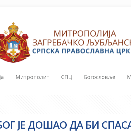
ја
Митрополит
СПЦ
Богословље
М
БОГ ЈЕ ДОШАО ДА БИ СПАС