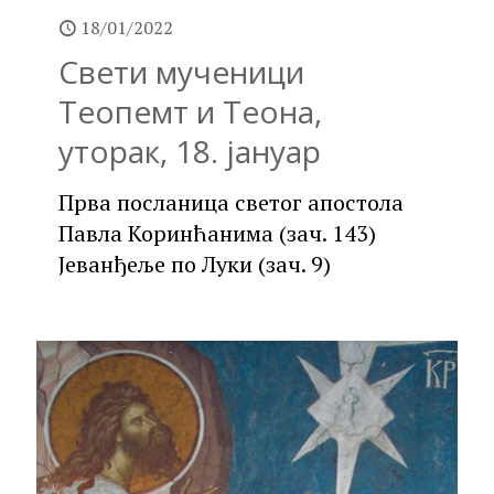
18/01/2022
Свети мученици
Теопемт и Теона,
уторак, 18. јануар
Прва посланица светог апостола
Павла Коринћанима (зач. 143)
Јеванђеље по Луки (зач. 9)