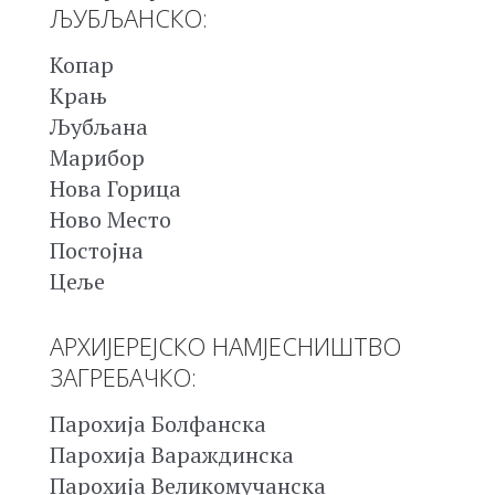
ЉУБЉАНСКО:
Копар
Крањ
Љубљана
Марибор
Нова Горица
Ново Место
Постојна
Цеље
АРХИЈЕРЕЈСКО НАМЈЕСНИШТВО
ЗАГРЕБАЧКО:
Парохија Болфанска
Парохија Вараждинска
Парохија Великомучанска