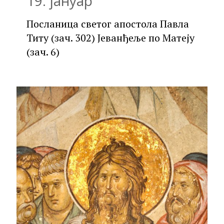
19. јануар
Посланица светог апостола Павла
Титу (зач. 302) Јеванђеље по Матеју
(зач. 6)