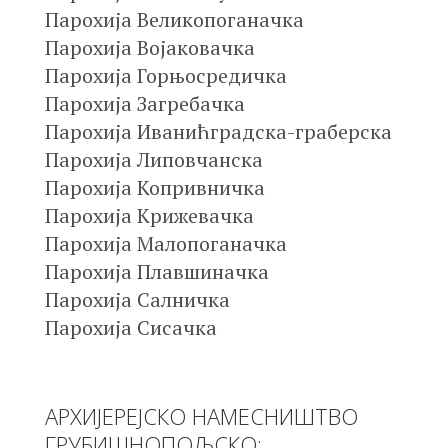
Парохија Великопоганачка
Парохија Војаковачка
Парохија Горњосредичка
Парохија Загребачка
Парохија Иванићградска-граберска
Парохија Липовчанска
Парохија Копривничка
Парохија Крижевачка
Парохија Малопоганачка
Парохија Плавшиначка
Парохија Салничка
Парохија Сисачка
АРХИЈЕРЕЈСКО НАМЕСНИШТВО
ГРУБИШНОПОЉСКО: