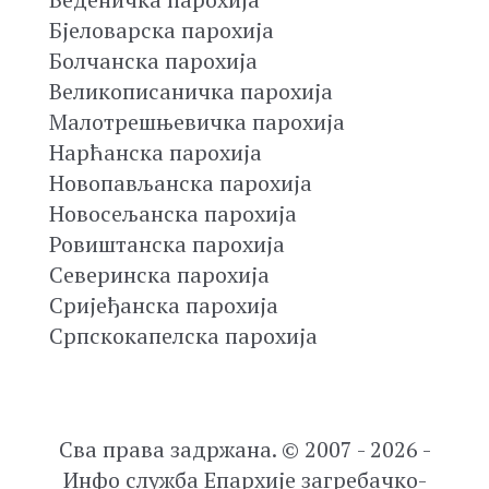
Бјеловарска парохија
Болчанска парохија
Великописаничка парохија
Малотрешњевичка парохија
Нарћанска парохија
Новопављанска парохија
Новосељанска парохија
Ровиштанска парохија
Северинска парохија
Сријеђанска парохија
Српскокапелска парохија
Сва права задржана. © 2007 - 2026 -
Инфо служба Епархије загребачко-