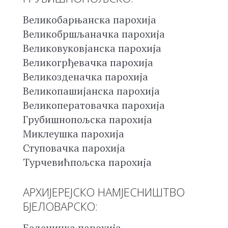
Великобарњанска парохија
Великобршљаначка парохија
Великовуковјанска парохија
Великогрђевачка парохија
Великозденачка парохија
Великопашијанска парохија
Великоператовачка парохија
Грубишнопољска парохија
Миклеушка парохија
Ступовачка парохија
Турчевићпољска парохија
АРХИЈЕРЕЈСКО НАМЈЕСНИШТВО
БЈЕЛОВАРСКО:
Беденичка парохија