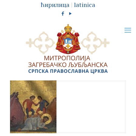
ћирилица
|
latinica