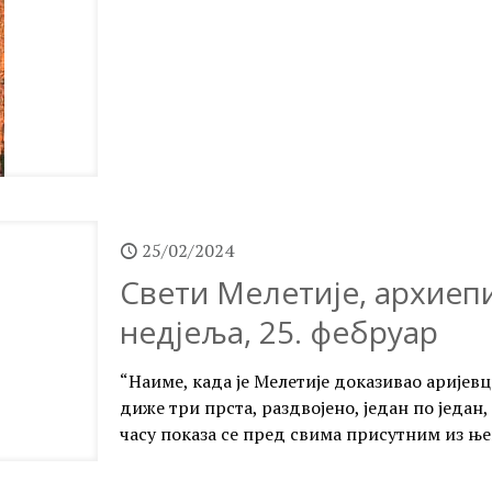
25/02/2024
Свети Мелетије, архиепи
недјеља, 25. фебруар
“Наиме, када је Мелетије доказивао аријев
диже три прста, раздвојено, један по један,
часу показа се пред свима присутним из ње