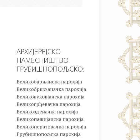
АРХИЈЕРЕЈСКО
НАМЕСНИШТВО
ГРУБИШНОПОЉСКО:
Великобарњанска парохија
Великобршљаначка парохија
Великовуковјанска парохија
Великогрђевачка парохија
Великозденачка парохија
Великопашијанска парохија
Великоператовачка парохија
Грубишнопољска парохија