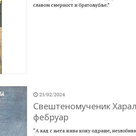
славом смерност и братољубље.”
23/02/2024
Свештеномученик Харала
фебруар
“А кад с њега жива кожу одраше, незлобив