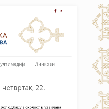
ултимедија
Линкови
четвртак, 22.
 Бог одбацује охолост и увенчава