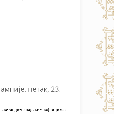
мпије, петак, 23.
и светац рече царским војницима: