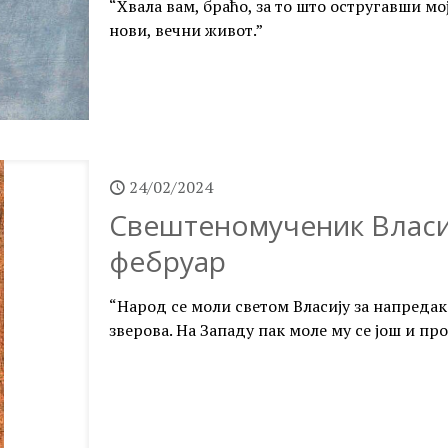
“Хвала вам, браћо, за то што остругавши мој
нови, вечни живот.”
24/02/2024
Свештеномученик Власије
фебруар
“Народ се моли светом Власију за напредак
зверова. На Западу пак моле му се још и пр