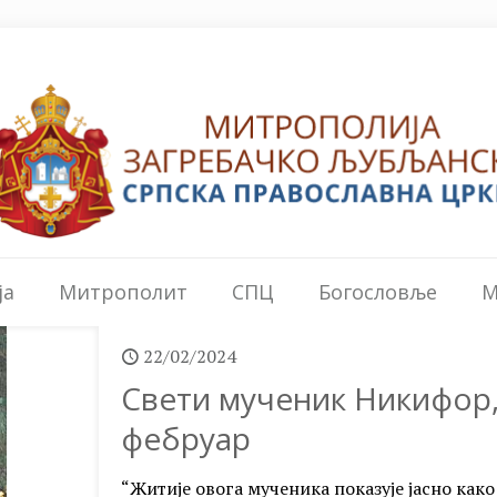
ја
Митрополит
СПЦ
Богословље
М
22/02/2024
Свети мученик Никифор, 
фебруар
“Житије овога мученика показује јасно како