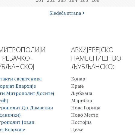
261
262
263
264
265
266
Sledeća strana
МИТРОПОЛИЈИ
АРХИЈЕРЕЈСКО
ГРЕБАЧКО-
НАМЕСНИШТВО
БЉАНСКОЈ
ЉУБЉАНСКО:
такти свештеника
Копар
оријат Епархије
Крањ
ти Митрополит Доситеј
Љубљана
сић)
Марибор
рополит Др. Дамаскин
Нова Горица
данички)
Ново Место
рополит Јован
Постојна
еј Епархије
Цеље