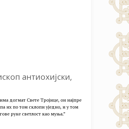
скоп антиохијски,
цима догмат Свете Тројице, он најпре
 па их по том склопи уједно, и у том
гове руке светлост као муња.”