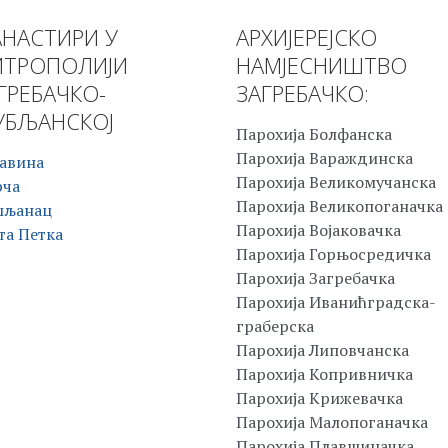
НАСТИРИ У
АРХИЈЕРЕЈСКО
ТРОПОЛИЈИ
НАМЈЕСНИШТВО
ГРЕБАЧКО-
ЗАГРЕБАЧКО:
БЉАНСКОЈ
Парохија Болфанска
Парохија Вараждинска
авина
Парохија Великомучанска
рча
Парохија Великопоганачка
шљанац
Парохија Војаковачка
та Петка
Парохија Горњосредичка
Парохија Загребачка
Парохија Иванићградска-
граберска
Парохија Липовчанска
Парохија Копривничка
Парохија Крижевачка
Парохија Малопоганачка
Парохија Плавшиначка