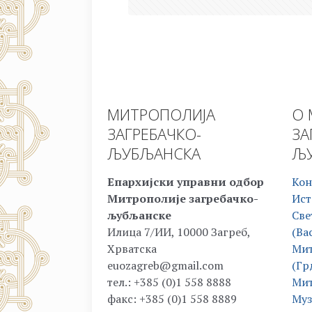
МИТРОПОЛИЈА
О 
ЗАГРЕБАЧКО-
ЗА
ЉУБЉАНСКА
ЉУ
Епархијски управни одбор
Кон
Митрополије загребачко-
Ист
љубљанске
Све
Илица 7/ИИ, 10000 Загреб,
(Ва
Хрватска
Мит
euozagreb@gmail.com
(Гр
тел.: +385 (0)1 558 8888
Мит
факс: +385 (0)1 558 8889
Муз