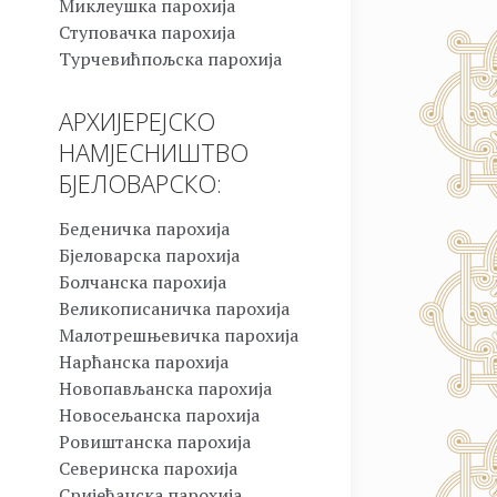
Миклеушка парохија
Ступовачка парохија
Турчевићпољска парохија
АРХИЈЕРЕЈСКО
НАМЈЕСНИШТВО
БЈЕЛОВАРСКО:
Беденичка парохија
Бјеловарска парохија
Болчанска парохија
Великописаничка парохија
Малотрешњевичка парохија
Нарћанска парохија
Новопављанска парохија
Новосељанска парохија
Ровиштанска парохија
Северинска парохија
Сријеђанска парохија