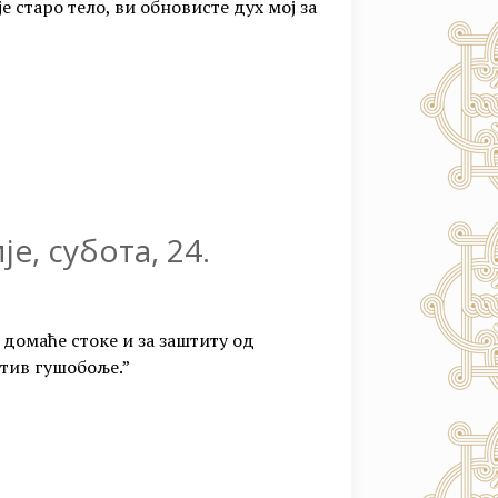
е старо тело, ви обновисте дух мој за
, субота, 24.
 домаће стоке и за заштиту од
отив гушобоље.”