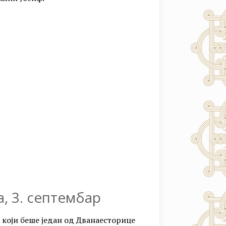
а, 3. септембар
, који беше један од Дванаесторице