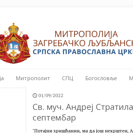
ја
Митрополит
СПЦ
Богословље
М
01/09/2022
Св. муч. Андреј Стратилат
септембар
"Потајни хришћанин, ма да још некрштен, Ан