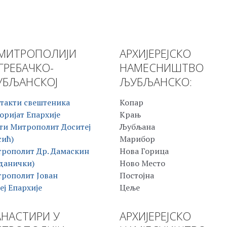
МИТРОПОЛИЈИ
АРХИЈЕРЕЈСКО
ГРЕБАЧКО-
НАМЕСНИШТВО
БЉАНСКОЈ
ЉУБЉАНСКО:
такти свештеника
Копар
оријат Епархије
Крањ
ти Митрополит Доситеј
Љубљана
сић)
Марибор
рополит Др. Дамаскин
Нова Горица
данички)
Ново Место
рополит Јован
Постојна
еј Епархије
Цеље
НАСТИРИ У
АРХИЈЕРЕЈСКО