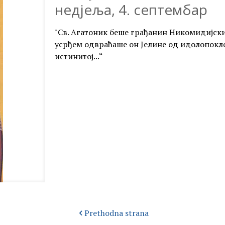
недјеља, 4. септембар
"Св. Агатоник беше грађанин Никомидијски
усрђем одвраћаше он Јелине од идолопокло
истинитој...“
Prethodna strana