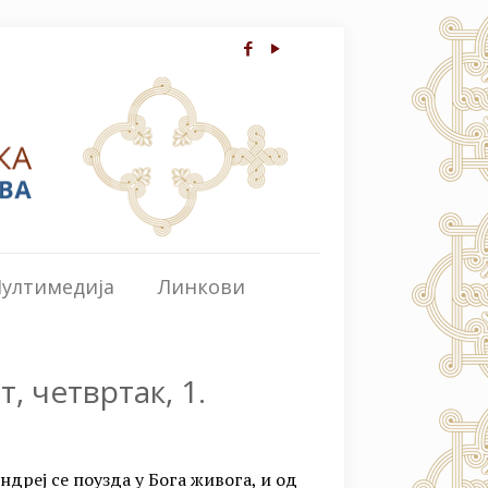
ултимедија
Линкови
, четвртак, 1.
дреј се поузда у Бога живога, и од