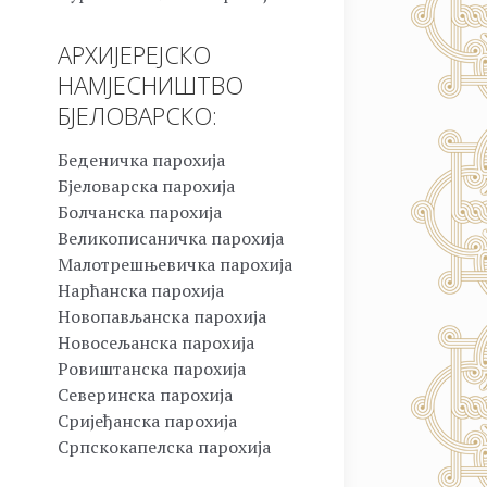
АРХИЈЕРЕЈСКО
НАМЈЕСНИШТВО
БЈЕЛОВАРСКО:
Беденичка парохија
Бјеловарска парохија
Болчанска парохија
Великописаничка парохија
Малотрешњевичка парохија
Нарћанска парохија
Новопављанска парохија
Новосељанска парохија
Ровиштанска парохија
Северинска парохија
Сријеђанска парохија
Српскокапелска парохија