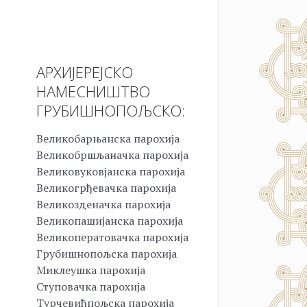
АРХИЈЕРЕЈСКО
НАМЕСНИШТВО
ГРУБИШНОПОЉСКО:
Великобарњанска парохија
Великобршљаначка парохија
Великовуковјанска парохија
Великогрђевачка парохија
Великозденачка парохија
Великопашијанска парохија
Великоператовачка парохија
Грубишнопољска парохија
Миклеушка парохија
Ступовачка парохија
Турчевићпољска парохија