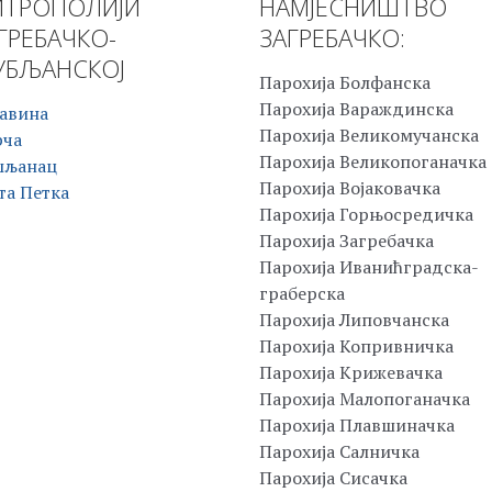
ТРОПОЛИЈИ
НАМЈЕСНИШТВО
ГРЕБАЧКО-
ЗАГРЕБАЧКО:
БЉАНСКОЈ
Парохија Болфанска
Парохија Вараждинска
авина
Парохија Великомучанска
рча
Парохија Великопоганачка
шљанац
Парохија Војаковачка
та Петка
Парохија Горњосредичка
Парохија Загребачка
Парохија Иванићградска-
граберска
Парохија Липовчанска
Парохија Копривничка
Парохија Крижевачка
Парохија Малопоганачка
Парохија Плавшиначка
Парохија Салничка
Парохија Сисачка