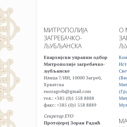
МИТРОПОЛИЈА
О 
ЗАГРЕБАЧКО-
ЗА
ЉУБЉАНСКА
ЉУ
Епархијски управни одбор
Кон
Митрополије загребачко-
Ист
љубљанске
Све
Илица 7/ИИ, 10000 Загреб,
(Ва
Хрватска
Мит
euozagreb@gmail.com
(Гр
тел.: +385 (0)1 558 8888
Мит
факс: +385 (0)1 558 8889
Муз
Секретар ЕУО
МА
Протојереј Зоран Радић