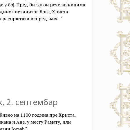
е у бој. Пред битку он рече војницима
јединог истинитог Бога, Христа
х распрштати испред њих...“
к, 2. септембар
Живео на 1100 година пре Христа.
кана и Ане, у месту Рамату, или
азни Јосиф.“