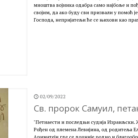
мноштва војника одабра само најбоље и пођ
својим, да ако буду сви призвали у помоћ 
Господа, непријатељи ће се њихови као пра
02/09/2022
Св. пророк Самуил, пета
"Петнаести и последњи судија Израиљски. 
Рођен од племена Левијина, од родитеља Ел
Ариматеји где се доцније родио и благообр