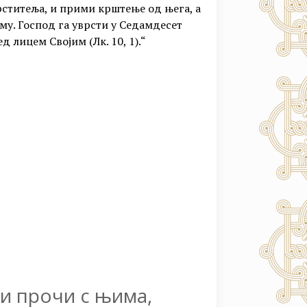
Крститеља, и прими крштење од њега, а
му. Господ га уврсти у Седамдесет
д лицем Својим (Лк. 10, 1).“
 и прочи с њима,