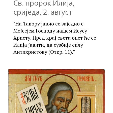
Св. пророк Илија,
сриједа, 2. август
"На Тавору јавио се заједно с
Мојсејем Господу нашем Исусу
Христу. Пред крај света опет ће се
Илија јавити, да сузбије силу
Антихристову (Откр. 11).“