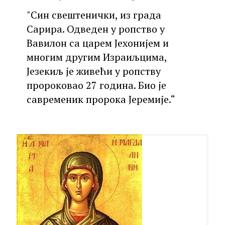
"Син свештенички, из града
Сарира. Одведен у ропство у
Вавилон са царем Јехонијем и
многим другим Израиљцима,
Језекиљ је живећи у ропству
пророковао 27 година. Био је
савременик пророка Јеремије.“