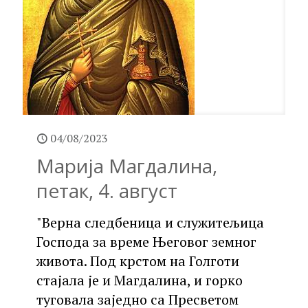
04/08/2023
Марија Магдалина,
петак, 4. август
"Верна следбеница и служитељица
Господа за време Његовог земног
живота. Под крстом на Голготи
стајала је и Магдалина, и горко
туговала заједно са Пресветом