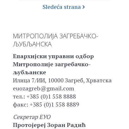
Sledeća strana
МИТРОПОЛИЈА ЗАГРЕБАЧКО-
ЉУБЉАНСКА
Епархијски управни одбор
Митрополије загребачко-
љубљанске
Илица 7/ИИ, 10000 Загреб, Хрватска
euozagreb@gmail.com
тел.: +385 (0)1 558 8888
факс: +385 (0)1 558 8889
Секретар ЕУО
Протојереј Зоран Радић