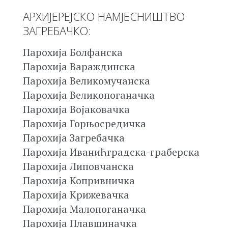
АРХИЈЕРЕЈСКО НАМЈЕСНИШТВО
ЗАГРЕБАЧКО:
Парохија Болфанска
Парохија Вараждинска
Парохија Великомучанска
Парохија Великопоганачка
Парохија Војаковачка
Парохија Горњосредичка
Парохија Загребачка
Парохија Иванићградска-граберска
Парохија Липовчанска
Парохија Копривничка
Парохија Крижевачка
Парохија Малопоганачка
Парохија Плавшиначка