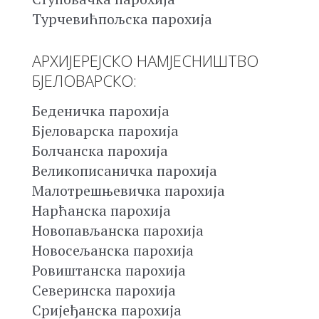
Турчевићпољска парохија
АРХИЈЕРЕЈСКО НАМЈЕСНИШТВО
БЈЕЛОВАРСКО:
Беденичка парохија
Бјеловарска парохија
Болчанска парохија
Великописаничка парохија
Малотрешњевичка парохија
Нарћанска парохија
Новопављанска парохија
Новосељанска парохија
Ровиштанска парохија
Северинска парохија
Сријеђанска парохија