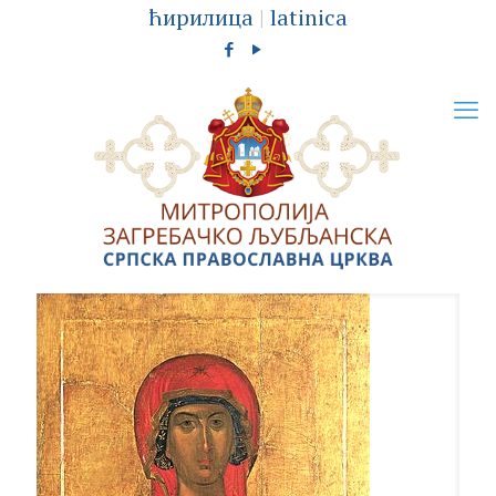
ћирилица
|
latinica