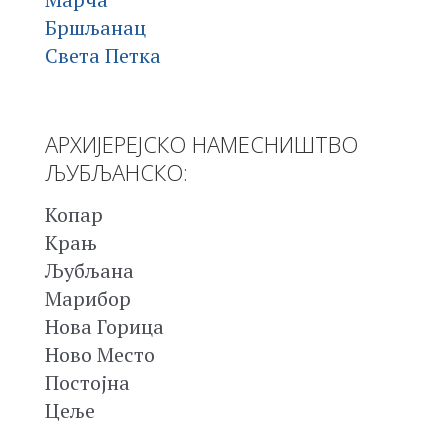
Бршљанац
Света Петка
АРХИЈЕРЕЈСКО НАМЕСНИШТВО
ЉУБЉАНСКО:
Копар
Крањ
Љубљана
Марибор
Нова Горица
Ново Место
Постојна
Цеље