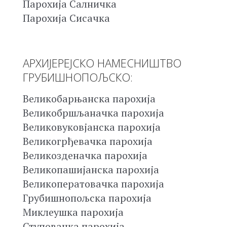
Парохија Салничка
Парохија Сисачка
АРХИЈЕРЕЈСКО НАМЕСНИШТВО
ГРУБИШНОПОЉСКО:
Великобарњанска парохија
Великобршљаначка парохија
Великовуковјанска парохија
Великогрђевачка парохија
Великозденачка парохија
Великопашијанска парохија
Великоператовачка парохија
Грубишнопољска парохија
Миклеушка парохија
Ступовачка парохија