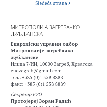
Sledeća strana
МИТРОПОЛИЈА ЗАГРЕБАЧКО-
ЉУБЉАНСКА
Епархијски управни одбор
Митрополије загребачко-
љубљанске
Илица 7/ИИ, 10000 Загреб, Хрватска
euozagreb@gmail.com
тел.: +385 (0)1 558 8888
факс: +385 (0)1 558 8889
Секретар ЕУО
Протојереј Зоран Радић