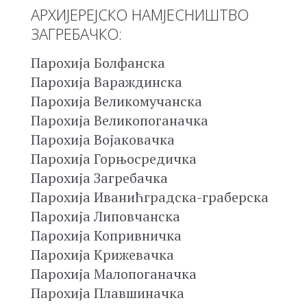
АРХИЈЕРЕЈСКО НАМЈЕСНИШТВО
ЗАГРЕБАЧКО:
Парохија Болфанска
Парохија Вараждинска
Парохија Великомучанска
Парохија Великопоганачка
Парохија Војаковачка
Парохија Горњосредичка
Парохија Загребачка
Парохија Иванићградска-граберска
Парохија Липовчанска
Парохија Копривничка
Парохија Крижевачка
Парохија Малопоганачка
Парохија Плавшиначка