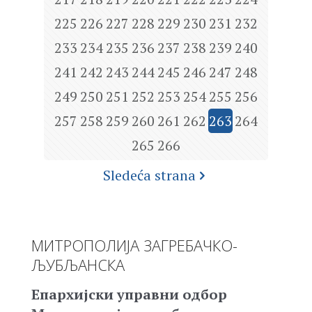
225
226
227
228
229
230
231
232
233
234
235
236
237
238
239
240
241
242
243
244
245
246
247
248
249
250
251
252
253
254
255
256
257
258
259
260
261
262
263
264
265
266
Sledeća strana
МИТРОПОЛИЈА ЗАГРЕБАЧКО-
ЉУБЉАНСКА
Епархијски управни одбор