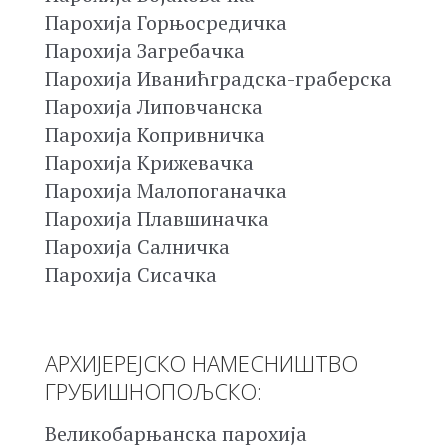
Парохија Горњосредичка
Парохија Загребачка
Парохија Иванићградска-граберска
Парохија Липовчанска
Парохија Копривничка
Парохија Крижевачка
Парохија Малопоганачка
Парохија Плавшиначка
Парохија Салничка
Парохија Сисачка
АРХИЈЕРЕЈСКО НАМЕСНИШТВО
ГРУБИШНОПОЉСКО:
Великобарњанска парохија