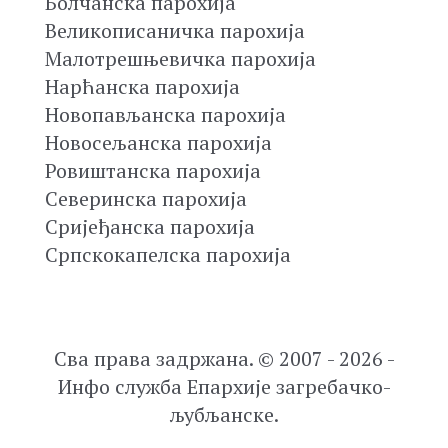
Болчанска парохија
Великописаничка парохија
Малотрешњевичка парохија
Нарћанска парохија
Новопављанска парохија
Новосељанска парохија
Ровиштанска парохија
Северинска парохија
Сријеђанска парохија
Српскокапелска парохија
Сва права задржана. © 2007 - 2026 -
Инфо служба Епархије загребачко-
љубљанске.