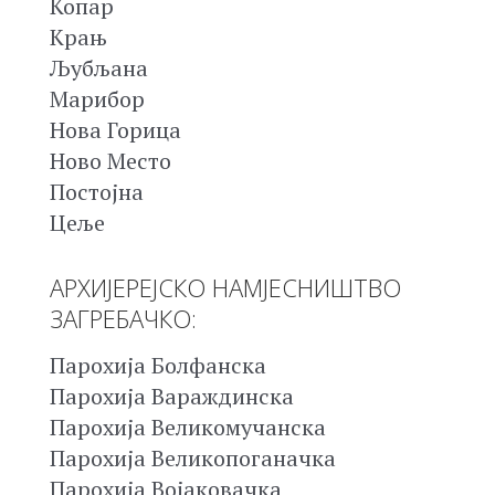
Копар
Крањ
Љубљана
Марибор
Нова Горица
Ново Место
Постојна
Цеље
АРХИЈЕРЕЈСКО НАМЈЕСНИШТВО
ЗАГРЕБАЧКО:
Парохија Болфанска
Парохија Вараждинска
Парохија Великомучанска
Парохија Великопоганачка
Парохија Војаковачка