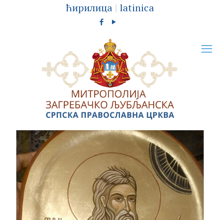
ћирилица
|
latinica