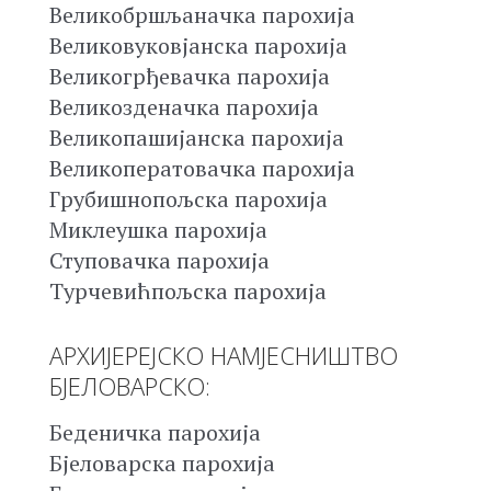
Великобршљаначка парохија
Великовуковјанска парохија
Великогрђевачка парохија
Великозденачка парохија
Великопашијанска парохија
Великоператовачка парохија
Грубишнопољска парохија
Миклеушка парохија
Ступовачка парохија
Турчевићпољска парохија
АРХИЈЕРЕЈСКО НАМЈЕСНИШТВО
БЈЕЛОВАРСКО:
Беденичка парохија
Бјеловарска парохија