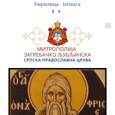
ћирилица
|
latinica