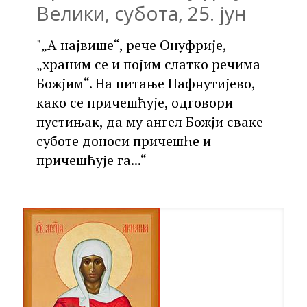
Велики, субота, 25. јун
"„А највише“, рече Онуфрије,
„храним се и појим слатко речима
Божјим“. На питање Пафнутијево,
како се причешћује, одговори
пустињак, да му ангел Божји сваке
суботе доноси причешће и
причешћује га...“