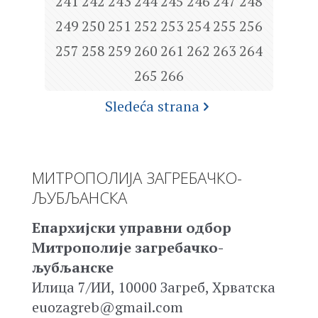
241
242
243
244
245
246
247
248
249
250
251
252
253
254
255
256
257
258
259
260
261
262
263
264
265
266
Sledeća strana
МИТРОПОЛИЈА ЗАГРЕБАЧКО-
ЉУБЉАНСКА
Епархијски управни одбор
Митрополије загребачко-
љубљанске
Илица 7/ИИ, 10000 Загреб, Хрватска
euozagreb@gmail.com