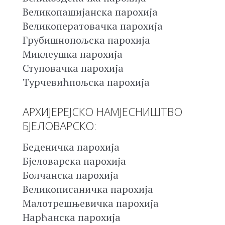
Великопашијанска парохија
Великоператовачка парохија
Грубишнопољска парохија
Миклеушка парохија
Ступовачка парохија
Турчевићпољска парохија
АРХИЈЕРЕЈСКО НАМЈЕСНИШТВО
БЈЕЛОВАРСКО:
Беденичка парохија
Бјеловарска парохија
Болчанска парохија
Великописаничка парохија
Малотрешњевичка парохија
Нарћанска парохија