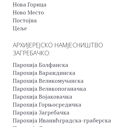
Нова Горица
Ново Место
Постојна
Цеље
АРХИЈЕРЕЈСКО НАМЈЕСНИШТВО
ЗАГРЕБАЧКО:
Парохија Болфанска
Парохија Вараждинска
Парохија Великомучанска
Парохија Великопоганачка
Парохија Војаковачка
Парохија Горњосредичка
Парохија Загребачка
Парохија Иванићградска-граберска