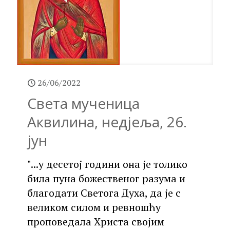
26/06/2022
Света мученица
Аквилина, недјеља, 26.
јун
"...у десетој години она је толико
била пуна божественог разума и
благодати Светога Духа, да је с
великом силом и ревношћу
проповедала Христа својим