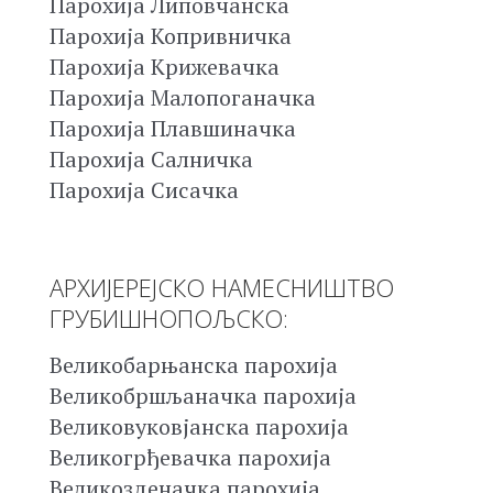
Парохија Липовчанска
Парохија Копривничка
Парохија Крижевачка
Парохија Малопоганачка
Парохија Плавшиначка
Парохија Салничка
Парохија Сисачка
АРХИЈЕРЕЈСКО НАМЕСНИШТВО
ГРУБИШНОПОЉСКО:
Великобарњанска парохија
Великобршљаначка парохија
Великовуковјанска парохија
Великогрђевачка парохија
Великозденачка парохија