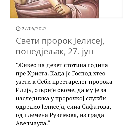
27/06/2022
Свети пророк Јелисеј,
понедјељак, 27. јун
"Живео на девет стотина година
пре Христа. Када је Господ хтео
узети к Себи престарелог пророка
Илију, открије овоме, да му је за
наследника у пророчкој служби
одредио Јелисеја, сина Сафатова,
од племена Рувимова, из града
Авелмаула.“