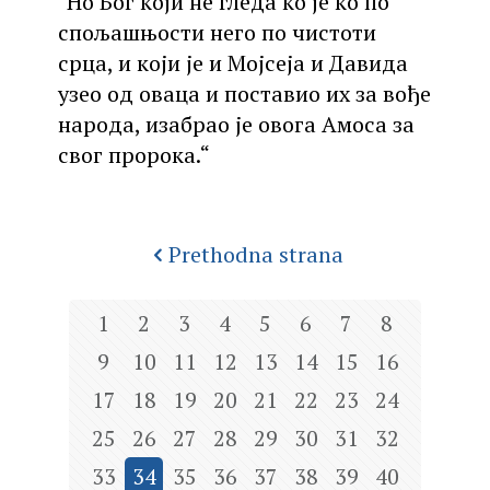
"Но Бог који не гледа ко је ко по
спољашњости него по чистоти
срца, и који је и Мојсеја и Давида
узео од оваца и поставио их за вође
народа, изабрао је овога Амоса за
свог пророка.“
Prethodna strana
1
2
3
4
5
6
7
8
9
10
11
12
13
14
15
16
17
18
19
20
21
22
23
24
25
26
27
28
29
30
31
32
33
34
35
36
37
38
39
40