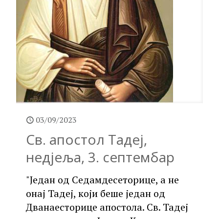
03/09/2023
Св. апостол Тадеј,
недјеља, 3. септембар
"Један од Седамдесеторице, а не
онај Тадеј, који беше један од
Дванаесторице апостола. Св. Тадеј