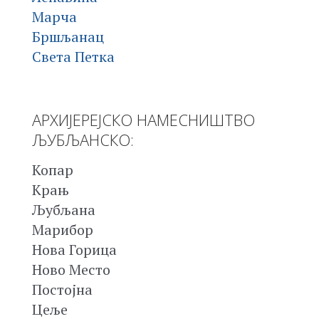
Марча
Бршљанац
Света Петка
АРХИЈЕРЕЈСКО НАМЕСНИШТВО
ЉУБЉАНСКО:
Копар
Крањ
Љубљана
Марибор
Нова Горица
Ново Место
Постојна
Цеље