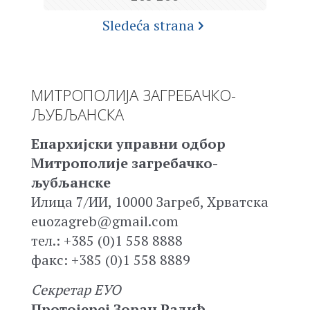
Sledeća strana
МИТРОПОЛИЈА ЗАГРЕБАЧКО-
ЉУБЉАНСКА
Епархијски управни одбор
Митрополије загребачко-
љубљанске
Илица 7/ИИ, 10000 Загреб, Хрватска
euozagreb@gmail.com
тел.: +385 (0)1 558 8888
факс: +385 (0)1 558 8889
Секретар ЕУО
Протојереј Зоран Радић