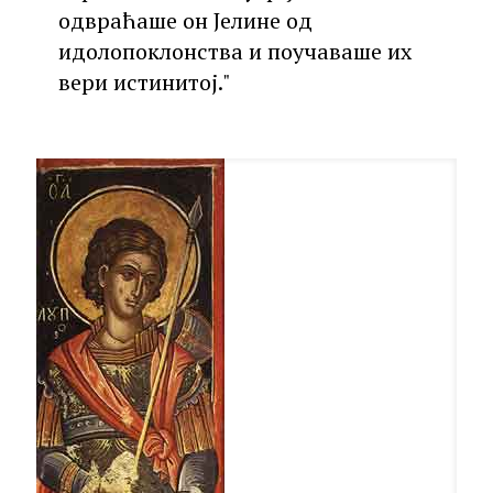
одвраћаше он Јелине од
идолопоклонства и поучаваше их
вери истинитој."