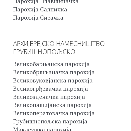
Парохија Плавшиначка
Парохија Салничка
Парохија Сисачка
АРХИЈЕРЕЈСКО НАМЕСНИШТВО
ГРУБИШНОПОЉСКО:
Великобарњанска парохија
Великобршљаначка парохија
Великовуковјанска парохија
Великогрђевачка парохија
Великозденачка парохија
Великопашијанска парохија
Великоператовачка парохија
Грубишнопољска парохија
Миклеушка парохија