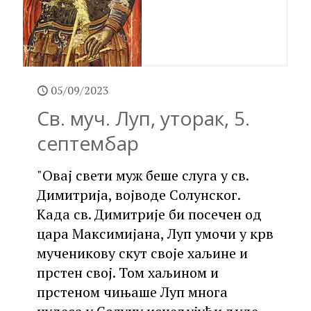
05/09/2023
Св. муч. Луп, уторак, 5.
септембар
"Овај свети муж беше слуга у св.
Димитрија, војводе Солунског.
Када св. Димитрије би посечен од
цара Максимијана, Луп умочи у крв
мученикову скут своје хаљине и
прстен свој. Том хаљином и
прстеном чињаше Луп многа