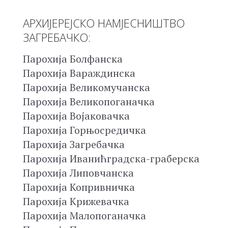
АРХИЈЕРЕЈСКО НАМЈЕСНИШТВО
ЗАГРЕБАЧКО:
Парохија Болфанска
Парохија Вараждинска
Парохија Великомучанска
Парохија Великопоганачка
Парохија Војаковачка
Парохија Горњосредичка
Парохија Загребачка
Парохија Иванићградска-граберска
Парохија Липовчанска
Парохија Копривничка
Парохија Крижевачка
Парохија Малопоганачка