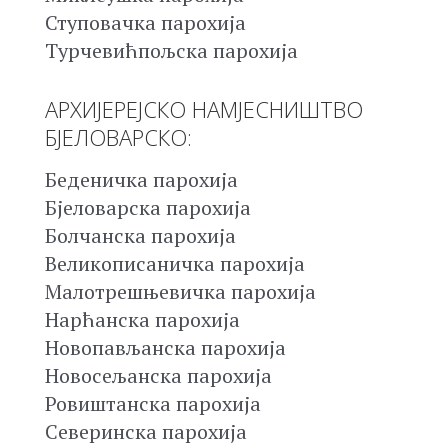
Ступовачка парохија
Турчевићпољска парохија
АРХИЈЕРЕЈСКО НАМЈЕСНИШТВО
БЈЕЛОВАРСКО:
Беденичка парохија
Бјеловарска парохија
Болчанска парохија
Великописаничка парохија
Малотрешњевичка парохија
Нарћанска парохија
Новопављанска парохија
Новосељанска парохија
Ровиштанска парохија
Северинска парохија