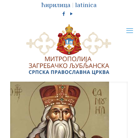
ћирилица
|
latinica