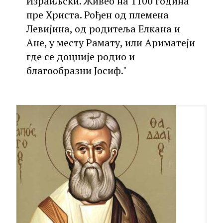
Израиљски. Живео на 1100 година
пре Христа. Рођен од племена
Левијина, од родитеља Елкана и
Ане, у месту Рамату, или Ариматеји
где се доцније родио и
благообразни Јосиф."