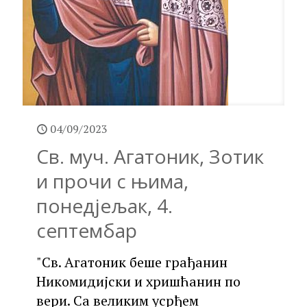
04/09/2023
Св. муч. Агатоник, Зотик
и прочи с њима,
понедјељак, 4.
септембар
"Св. Агатоник беше грађанин
Никомидијски и хришћанин по
вери. Са великим усрђем