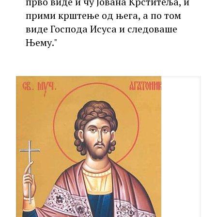
прво виде и чу Јована Крститеља, и
прими крштење од њега, а по том
виде Господа Исуса и следоваше
Њему."