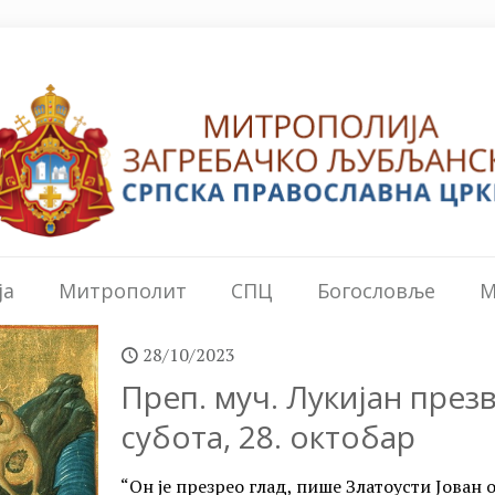
ја
Митрополит
СПЦ
Богословље
М
28/10/2023
Преп. муч. Лукијан презв
субота, 28. октобар
“Он је презрео глад, пише Златоусти Јован 