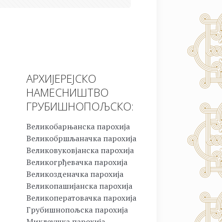
АРХИЈЕРЕЈСКО
НАМЕСНИШТВО
ГРУБИШНОПОЉСКО:
Великобарњанска парохија
Великобршљаначка парохија
Великовуковјанска парохија
Великогрђевачка парохија
Великозденачка парохија
Великопашијанска парохија
Великоператовачка парохија
Грубишнопољска парохија
Миклеушка парохија