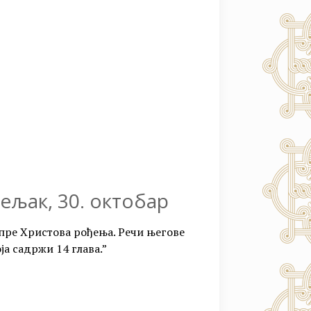
јељак, 30. октобар
пре Христова рођења. Речи његове
ја садржи 14 глава.”