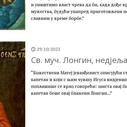
и уништимо власт чрева да би, када дође вр
мужества, будући унапред приготовљени п
славним у време борбе.”
29/10/2023
Св. муч. Лонгин, недјеља
“Божествени Матеј јеванђелист описујући с
капетан и који с њим чуваху Исуса видјевши
поплашише се врло говорећи: заиста овај биј
капетан беше овај блажени Лонгин...”