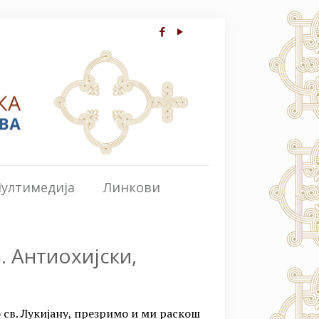
ултимедија
Линкови
. Антиохијски,
о св. Лукијану, презримо и ми раскош