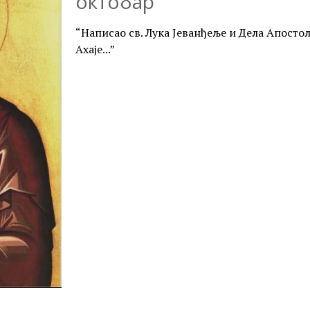
октобар
“Написао св. Лука Јеванђеље и Дела Апостол
Ахаје...”