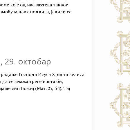
еме које од нас захтева таквог
омоћу мањих подвига, јавили се
, 29. октобар
традање Господа Исуса Христа вели: а
 да се земља тресе и шта би,
аше син Божиј (Мат. 27, 54). Тај