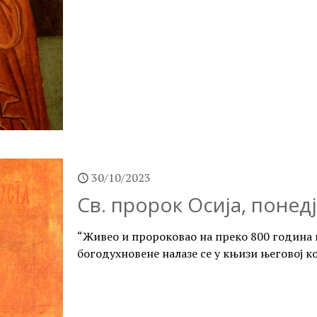
30/10/2023
Св. пророк Осија, понед
“Живео и пророковао на преко 800 година 
богодухновене налазе се у књизи његовој ко