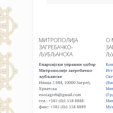
МИТРОПОЛИЈА
О 
ЗАГРЕБАЧКО-
ЗА
ЉУБЉАНСКА
ЉУ
Епархијски управни одбор
Кон
Митрополије загребачко-
Ист
љубљанске
Све
Илица 7/ИИ, 10000 Загреб,
(Ва
Хрватска
Мит
euozagreb@gmail.com
(Гр
тел.: +385 (0)1 558 8888
Мит
факс: +385 (0)1 558 8889
Муз