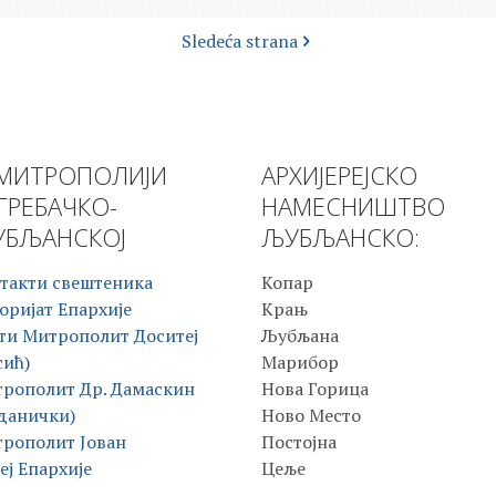
Sledeća strana
МИТРОПОЛИЈИ
АРХИЈЕРЕЈСКО
ГРЕБАЧКО-
НАМЕСНИШТВО
БЉАНСКОЈ
ЉУБЉАНСКО:
такти свештеника
Копар
оријат Епархије
Крањ
ти Митрополит Доситеј
Љубљана
сић)
Марибор
рополит Др. Дамаскин
Нова Горица
данички)
Ново Место
рополит Јован
Постојна
еј Епархије
Цеље