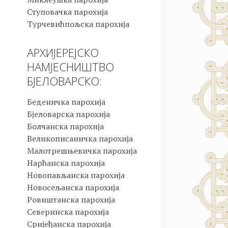
Ступовачка парохија
Турчевићпољска парохија
АРХИЈЕРЕЈСКО
НАМЈЕСНИШТВО
БЈЕЛОВАРСКО:
Беденичка парохија
Бјеловарска парохија
Болчанска парохија
Великописаничка парохија
Малотрешњевичка парохија
Нарћанска парохија
Новопављанска парохија
Новосељанска парохија
Ровиштанска парохија
Северинска парохија
Сријеђанска парохија