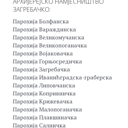
АРХИЈЕРЕЈСКО НАМЈЕСНИШТВО
ЗАГРЕБАЧКО:
Парохија Болфанска
Парохија Вараждинска
Парохија Великомучанска
Парохија Великопоганачка
Парохија Војаковачка
Парохија Горњосредичка
Парохија Загребачка
Парохија Иванићградска-граберска
Парохија Липовчанска
Парохија Копривничка
Парохија Крижевачка
Парохија Малопоганачка
Парохија Плавшиначка
Парохија Салничка