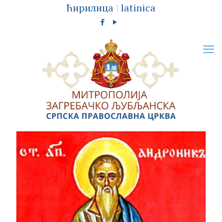
ћирилица
|
latinica