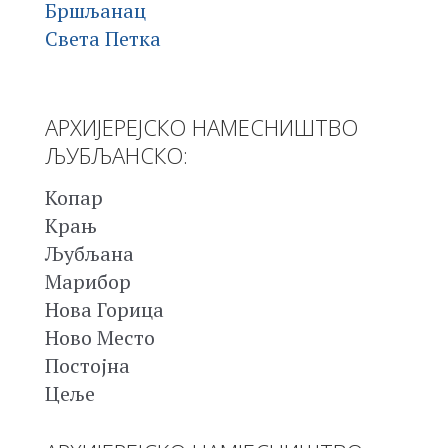
Бршљанац
Света Петка
АРХИЈЕРЕЈСКО НАМЕСНИШТВО
ЉУБЉАНСКО:
Копар
Крањ
Љубљана
Марибор
Нова Горица
Ново Место
Постојна
Цеље