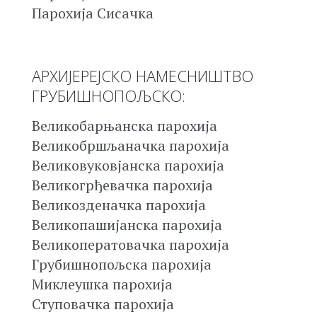
Парохија Сисачка
АРХИЈЕРЕЈСКО НАМЕСНИШТВО
ГРУБИШНОПОЉСКО:
Великобарњанска парохија
Великобршљаначка парохија
Великовуковјанска парохија
Великогрђевачка парохија
Великозденачка парохија
Великопашијанска парохија
Великоператовачка парохија
Грубишнопољска парохија
Миклеушка парохија
Ступовачка парохија