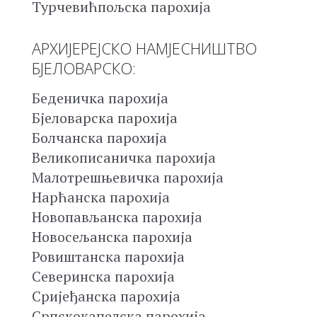
Турчевићпољска парохија
АРХИЈЕРЕЈСКО НАМЈЕСНИШТВО
БЈЕЛОВАРСКО:
Беденичка парохија
Бјеловарска парохија
Болчанска парохија
Великописаничка парохија
Малотрешњевичка парохија
Нарћанска парохија
Новопављанска парохија
Новосељанска парохија
Ровиштанска парохија
Северинска парохија
Сријеђанска парохија
Српскокапелска парохија