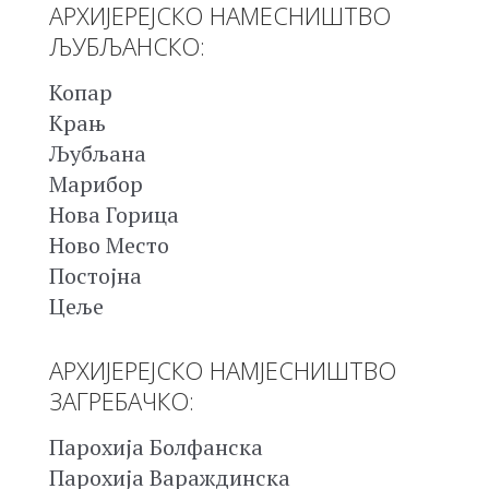
АРХИЈЕРЕЈСКО НАМЕСНИШТВО
ЉУБЉАНСКО:
Копар
Крањ
Љубљана
Марибор
Нова Горица
Ново Место
Постојна
Цеље
АРХИЈЕРЕЈСКО НАМЈЕСНИШТВО
ЗАГРЕБАЧКО:
Парохија Болфанска
Парохија Вараждинска