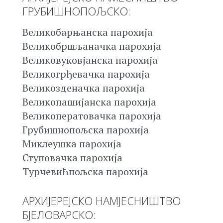
ГРУБИШНОПОЉСКО:
Великобарњанска парохија
Великобршљаначка парохија
Великовуковјанска парохија
Великогрђевачка парохија
Великозденачка парохија
Великопашијанска парохија
Великоператовачка парохија
Грубишнопољска парохија
Миклеушка парохија
Ступовачка парохија
Турчевићпољска парохија
АРХИЈЕРЕЈСКО НАМЈЕСНИШТВО
БЈЕЛОВАРСКО: