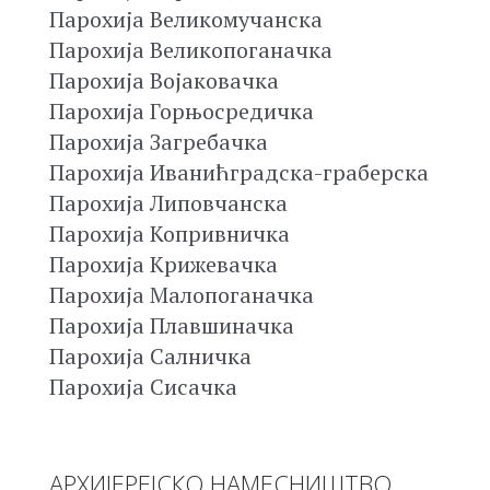
Парохија Великомучанска
Парохија Великопоганачка
Парохија Војаковачка
Парохија Горњосредичка
Парохија Загребачка
Парохија Иванићградска-граберска
Парохија Липовчанска
Парохија Копривничка
Парохија Крижевачка
Парохија Малопоганачка
Парохија Плавшиначка
Парохија Салничка
Парохија Сисачка
АРХИЈЕРЕЈСКО НАМЕСНИШТВО