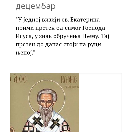
децембар
"У једној визији св. Екатерина
прими прстен од самог Господа
Исуса, у знак обручења Њему. Тај
прстен до данас стоји на руци
њеној.”