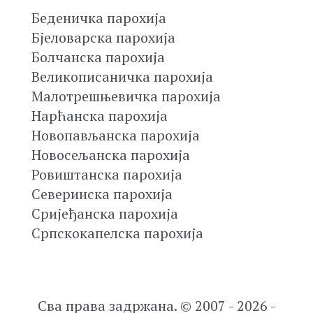
Беденичка парохија
Бјеловарска парохија
Болчанска парохија
Великописаничка парохија
Малотрешњевичка парохија
Нарћанска парохија
Новопављанска парохија
Новосељанска парохија
Ровиштанска парохија
Северинска парохија
Сријеђанска парохија
Српскокапелска парохија
Сва права задржана. © 2007 - 2026 -