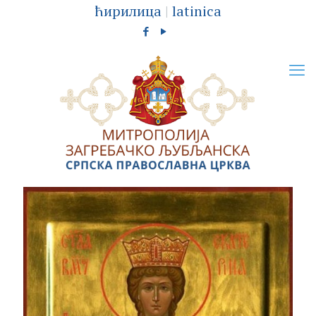
ћирилица
|
latinica