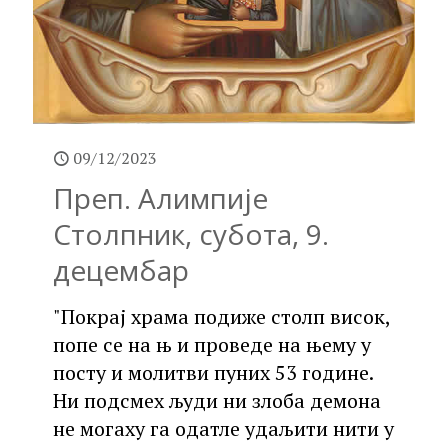
09/12/2023
Преп. Алимпије
Столпник, субота, 9.
децембар
"Покрај храма подиже столп висок,
попе се на њ и проведе на њему у
посту и молитви пуних 53 године.
Ни подсмех људи ни злоба демона
не могаху га одатле удаљити нити у