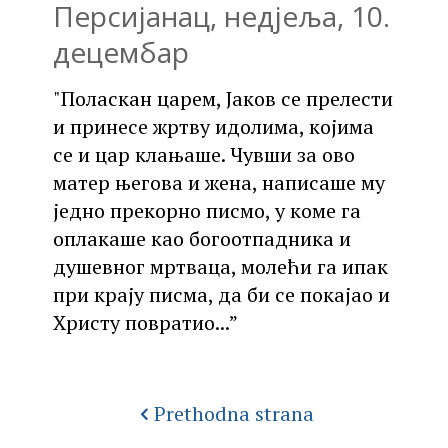
Персијанац, недјеља, 10.
децембар
"Поласкан царем, Јаков се прелести
и принесе жртву идолима, којима
се и цар клањаше. Чувши за ово
матер његова и жена, написаше му
једно прекорно писмо, у коме га
оплакаше као богоотпадника и
душевног мртваца, молећи га ипак
при крају писма, да би се покајао и
Христу повратио...”
Prethodna strana