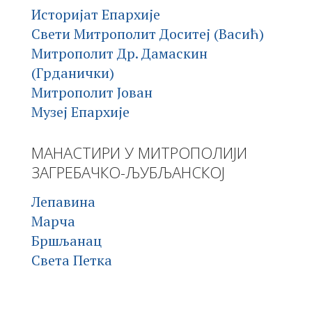
Историјат Епархије
Свети Митрополит Доситеј (Васић)
Митрополит Др. Дамаскин
(Грданички)
Митрополит Јован
Музеј Епархије
МАНАСТИРИ У МИТРОПОЛИЈИ
ЗАГРЕБАЧКО-ЉУБЉАНСКОЈ
Лепавина
Марча
Бршљанац
Света Петка