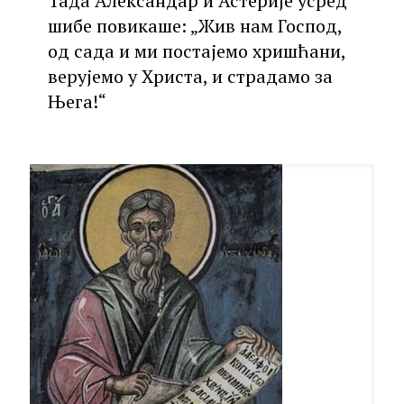
Тада Александар и Астерије усред
шибе повикаше: „Жив нам Господ,
од сада и ми постајемо хришћани,
верујемо у Христа, и страдамо за
Њега!“