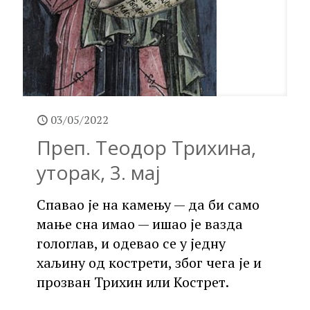
03/05/2022
Преп. Теодор Трихина,
уторак, 3. мај
Спавао је на камењу — да би само
мање сна имао — ишао је вазда
гологлав, и одевао се у једну
хаљину од кострети, због чега је и
прозван Трихин или Кострет.