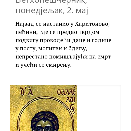
понедјељак, 2. мај
Најзад се настанио у Харитоновој
пећини, где се предао тврдом
подвигу проводећи дане и године
у посту, молитви и бдењу,
непрестано помишљајући на смрт
и учећи се смирењу.