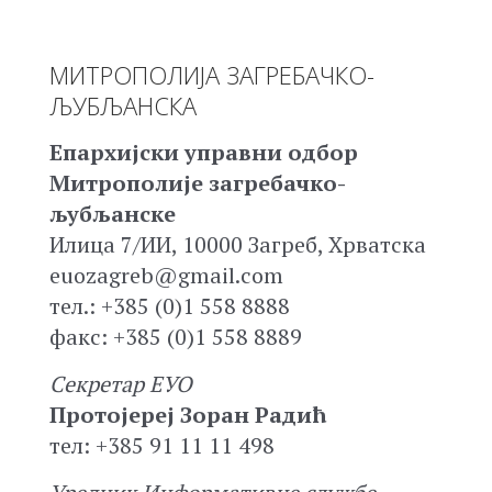
МИТРОПОЛИЈА ЗАГРЕБАЧКО-
ЉУБЉАНСКА
Епархијски управни одбор
Митрополије загребачко-
љубљанске
Илица 7/ИИ, 10000 Загреб, Хрватска
euozagreb@gmail.com
тел.: +385 (0)1 558 8888
факс: +385 (0)1 558 8889
Секретар ЕУО
Протојереј Зоран Радић
тел: +385 91 11 11 498