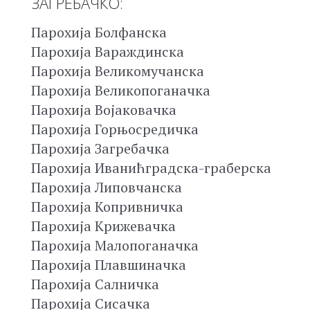
ЗАГРЕБАЧКО:
Парохија Болфанска
Парохија Вараждинска
Парохија Великомучанска
Парохија Великопоганачка
Парохија Војаковачка
Парохија Горњосредичка
Парохија Загребачка
Парохија Иванићградска-граберска
Парохија Липовчанска
Парохија Копривничка
Парохија Крижевачка
Парохија Малопоганачка
Парохија Плавшиначка
Парохија Салничка
Парохија Сисачка