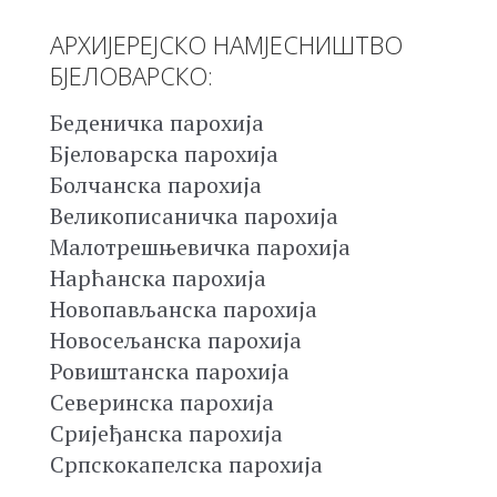
АРХИЈЕРЕЈСКО НАМЈЕСНИШТВО
БЈЕЛОВАРСКО:
Беденичка парохија
Бјеловарска парохија
Болчанска парохија
Великописаничка парохија
Малотрешњевичка парохија
Нарћанска парохија
Новопављанска парохија
Новосељанска парохија
Ровиштанска парохија
Северинска парохија
Сријеђанска парохија
Српскокапелска парохија