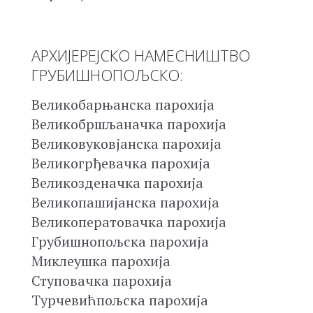
АРХИЈЕРЕЈСКО НАМЕСНИШТВО
ГРУБИШНОПОЉСКО:
Великобарњанска парохија
Великобршљаначка парохија
Великовуковјанска парохија
Великогрђевачка парохија
Великозденачка парохија
Великопашијанска парохија
Великоператовачка парохија
Грубишнопољска парохија
Миклеушка парохија
Ступовачка парохија
Турчевићпољска парохија