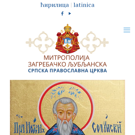
ћирилица
|
latinica