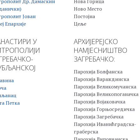
рополит Др. Дамаскин
Нова Горица
данички)
Ново Место
рополит Јован
Постојна
еј Епархије
Цеље
НАСТИРИ У
АРХИЈЕРЕЈСКО
ТРОПОЛИЈИ
НАМЈЕСНИШТВО
ГРЕБАЧКО-
ЗАГРЕБАЧКО:
БЉАНСКОЈ
Парохија Болфанска
Парохија Вараждинска
авина
Парохија Великомучанска
рча
Парохија Великопоганачка
шљанац
Парохија Војаковачка
та Петка
Парохија Горњосредичка
Парохија Загребачка
Парохија Иванићградска-
граберска
Парохија Липовчанска