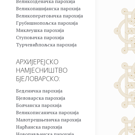
Великозденачка парохија
Великопашијанска парохија
Великоператовачка парохија
Грубишнопољска парохија
Миклеушка парохија
Ступовачка парохија
Турчевићпољска парохија
АРХИЈЕРЕЈСКО
НАМЈЕСНИШТВО
БЈЕЛОВАРСКО:
Беденичка парохија
Бјеловарска парохија
Болчанска парохија
Великописаничка парохија
Малотрешњевичка парохија
Нарћанска парохија
Новопављанска парохија