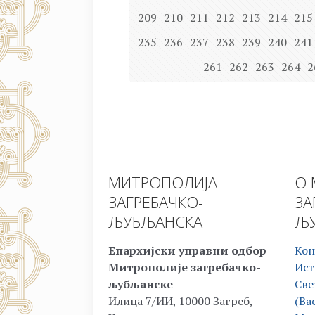
209
210
211
212
213
214
215
235
236
237
238
239
240
241
261
262
263
264
2
МИТРОПОЛИЈА
О 
ЗАГРЕБАЧКО-
ЗА
ЉУБЉАНСКА
ЉУ
Епархијски управни одбор
Кон
Митрополије загребачко-
Ист
љубљанске
Све
Илица 7/ИИ, 10000 Загреб,
(Ва