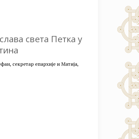
лава света Петка у
нтина
фан, секретар епархије и Матија,