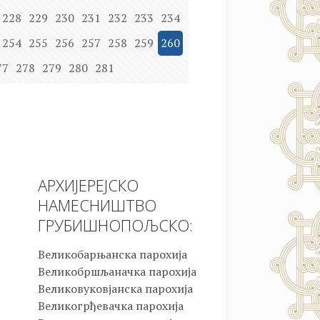
228
229
230
231
232
233
234
254
255
256
257
258
259
260
77
278
279
280
281
АРХИЈЕРЕЈСКО
НАМЕСНИШТВО
ГРУБИШНОПОЉСКО:
Великобарњанска парохија
Великобршљаначка парохија
Великовуковјанска парохија
Великогрђевачка парохија