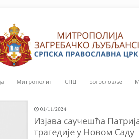
ја
Митрополит
СПЦ
Богословље
М
01/11/2024
Изјава саучешћа Патриј
трагедије у Новом Саду