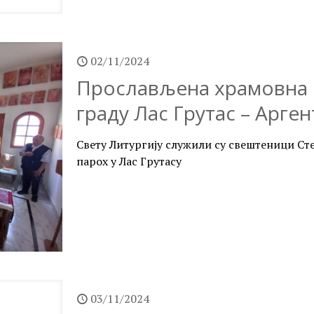
02/11/2024
Прослављена храмовна с
граду Лас Грутас – Арге
Свету Литургију служили су свештеници Сте
парох у Лас Грутасу
03/11/2024