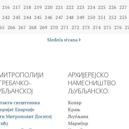
216
217
218
219
220
221
222
223
224
225
226
227
242
243
244
245
246
247
248
249
250
251
252
253
65
266
267
268
269
270
271
272
273
274
275
276
2
Sledeća strana
МИТРОПОЛИЈИ
АРХИЈЕРЕЈСКО
ГРЕБАЧКО-
НАМЕСНИШТВО
БЉАНСКОЈ
ЉУБЉАНСКО:
такти свештеника
Копар
оријат Епархије
Крањ
ти Митрополит Доситеј
Љубљана
сић)
Марибор