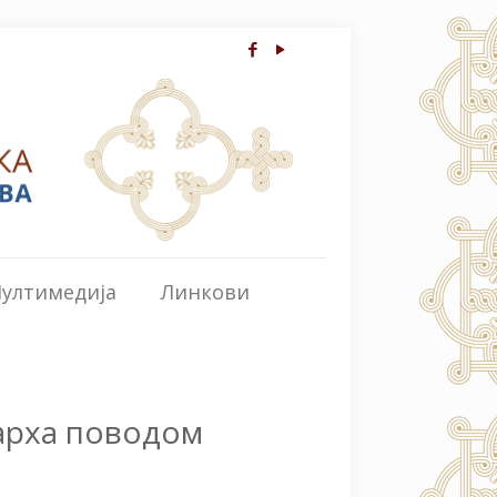
ултимедија
Линкови
арха поводом