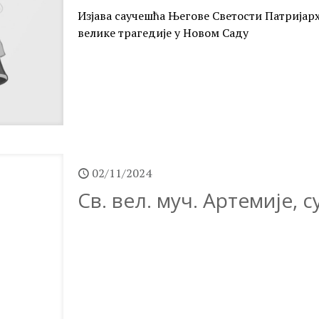
Изјава саучешћа Његове Светости Патрија
велике трагедије у Новом Саду
02/11/2024
Св. вел. муч. Артемије, 