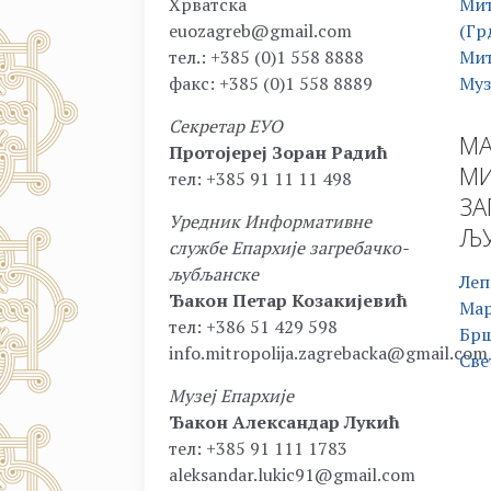
Хрватска
Мит
euozagreb@gmail.com
(Гр
тел.: +385 (0)1 558 8888
Мит
факс: +385 (0)1 558 8889
Муз
Секретар ЕУО
МА
Протојереј Зоран Радић
МИ
тел: +385 91 11 11 498
ЗА
Уредник Информативне
ЉУ
службе Епархије загребачко-
љубљанске
Леп
Ђакон Петар Козакијевић
Ма
тел: +386 51 429 598
Бр
info.mitropolija.zagrebacka@gmail.com
Све
Музеј Епархије
Ђакон Александар Лукић
тел: +385 91 111 1783
aleksandar.lukic91@gmail.com