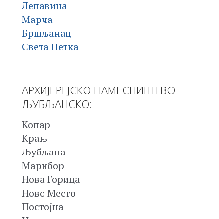
Лепавина
Марча
Бршљанац
Света Петка
АРХИЈЕРЕЈСКО НАМЕСНИШТВО
ЉУБЉАНСКО:
Копар
Крањ
Љубљана
Марибор
Нова Горица
Ново Место
Постојна