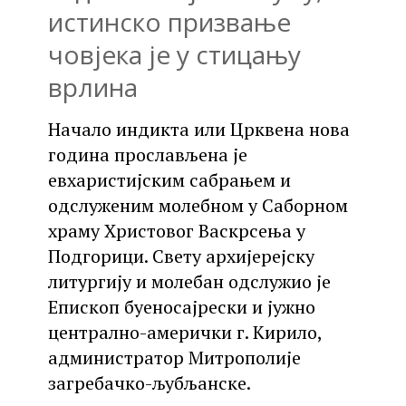
истинско призвање
човјека је у стицању
врлина
Начало индикта или Црквена нова
година прослављена је
евхаристијским сабрањем и
одслуженим молебном у Саборном
храму Христовог Васкрсења у
Подгорици. Свету архијерејску
литургију и молебан одслужио је
Епископ буеносајрески и јужно
централно-амерички г. Кирило,
администратор Митрополије
загребачко-љубљанске.