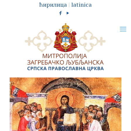
ћирилица
|
latinica