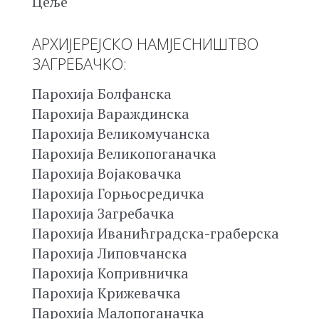
Цеље
АРХИЈЕРЕЈСКО НАМЈЕСНИШТВО
ЗАГРЕБАЧКО:
Парохија Болфанска
Парохија Вараждинска
Парохија Великомучанска
Парохија Великопоганачка
Парохија Војаковачка
Парохија Горњосредичка
Парохија Загребачка
Парохија Иванићградска-граберска
Парохија Липовчанска
Парохија Копривничка
Парохија Крижевачка
Парохија Малопоганачка