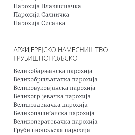
Парохија Плавшиначка
Парохија Салничка
Парохија Сисачка
АРХИЈЕРЕЈСКО НАМЕСНИШТВО
ГРУБИШНОПОЉСКО:
Великобарњанска парохија
Великобршљаначка парохија
Великовуковјанска парохија
Великогрђевачка парохија
Великозденачка парохија
Великопашијанска парохија
Великоператовачка парохија
Грубишнопољска парохија