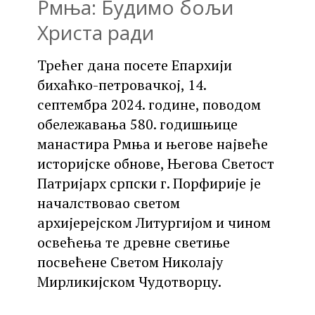
Рмња: Будимо бољи
Христа ради
Трећег дана посете Епархији
бихаћко-петровачкој, 14.
септембра 2024. године, поводом
обележавања 580. годишњице
манастира Рмња и његове највеће
историјске обнове, Његова Светост
Патријарх српски г. Порфирије је
началствовао светом
архијерејском Литургијом и чином
освећења те древне светиње
посвећене Светом Николају
Мирликијском Чудотворцу.