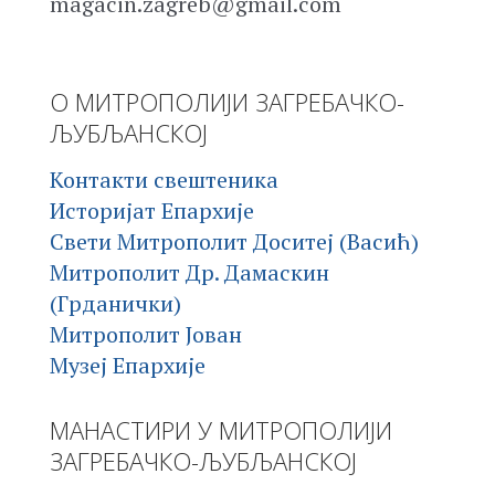
magacin.zagreb@gmail.com
О МИТРОПОЛИЈИ ЗАГРЕБАЧКО-
ЉУБЉАНСКОЈ
Контакти свештеника
Историјат Епархије
Свети Митрополит Доситеј (Васић)
Митрополит Др. Дамаскин
(Грданички)
Митрополит Јован
Музеј Епархије
МАНАСТИРИ У МИТРОПОЛИЈИ
ЗАГРЕБАЧКО-ЉУБЉАНСКОЈ