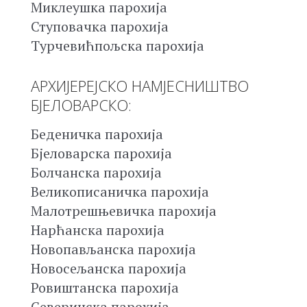
Миклеушка парохија
Ступовачка парохија
Турчевићпољска парохија
АРХИЈЕРЕЈСКО НАМЈЕСНИШТВО
БЈЕЛОВАРСКО:
Беденичка парохија
Бјеловарска парохија
Болчанска парохија
Великописаничка парохија
Малотрешњевичка парохија
Нарћанска парохија
Новопављанска парохија
Новосељанска парохија
Ровиштанска парохија
Северинска парохија