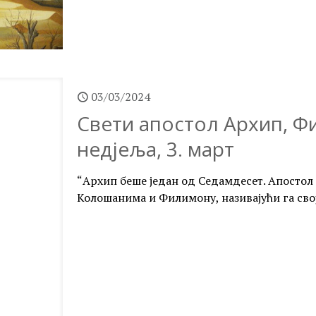
03/03/2024
Свети апостол Архип, Ф
недјеља, 3. март
“Архип беше један од Седамдесет. Апостол
Колошанима и Филимону, називајући га свој