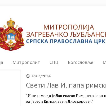
ја
Митрополит
СПЦ
Богословље
М
02/03/2024
Свети Лав И, папа римски
“И не само да је Лав спасао Рим, него је о
од јереси Евтихијеве и Диоскорове..."