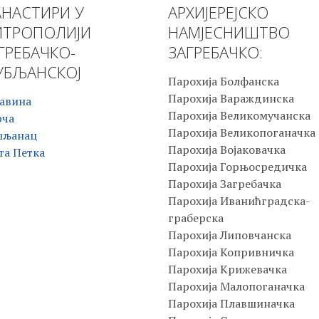
НАСТИРИ У
АРХИЈЕРЕЈСКО
ТРОПОЛИЈИ
НАМЈЕСНИШТВО
ГРЕБАЧКО-
ЗАГРЕБАЧКО:
БЉАНСКОЈ
Парохија Болфанска
Парохија Вараждинска
авина
Парохија Великомучанска
рча
Парохија Великопоганачка
шљанац
Парохија Војаковачка
та Петка
Парохија Горњосредичка
Парохија Загребачка
Парохија Иванићградска-
граберска
Парохија Липовчанска
Парохија Копривничка
Парохија Крижевачка
Парохија Малопоганачка
Парохија Плавшиначка