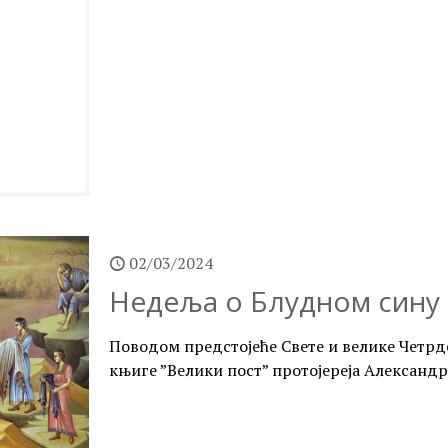
02/03/2024
Недеља о Блудном сину
Поводом предстојеће Свете и велике Четр
књиге ”Велики пост” протојереја Александ