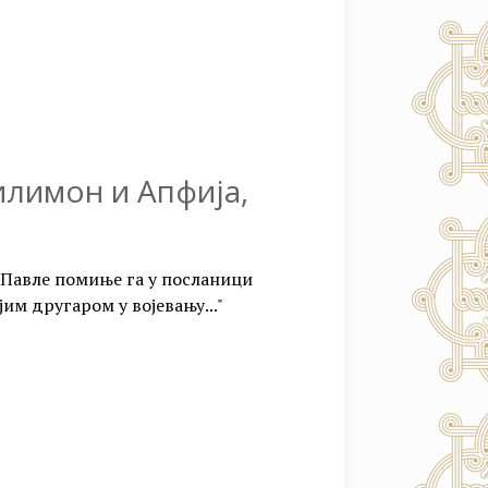
илимон и Апфија,
 Павле помиње га у посланици
им другаром у војевању..."