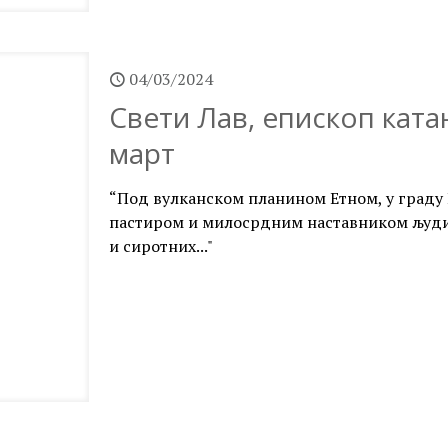
04/03/2024
Свети Лав, епископ катан
март
“Под вулканском планином Етном, у граду 
пастиром и милосрдним наставником људи
и сиротних..."