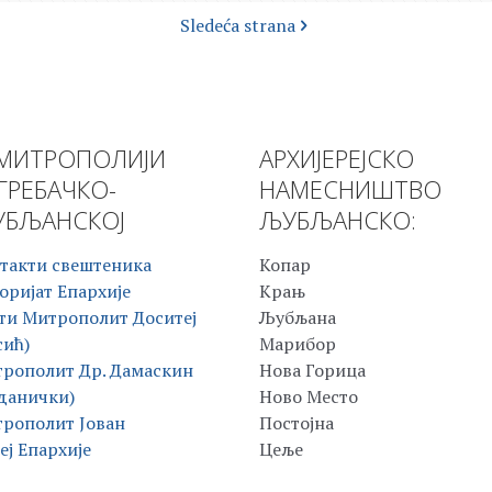
Sledeća strana
МИТРОПОЛИЈИ
АРХИЈЕРЕЈСКО
ГРЕБАЧКО-
НАМЕСНИШТВО
БЉАНСКОЈ
ЉУБЉАНСКО:
такти свештеника
Копар
оријат Епархије
Крањ
ти Митрополит Доситеј
Љубљана
сић)
Марибор
рополит Др. Дамаскин
Нова Горица
данички)
Ново Место
рополит Јован
Постојна
еј Епархије
Цеље