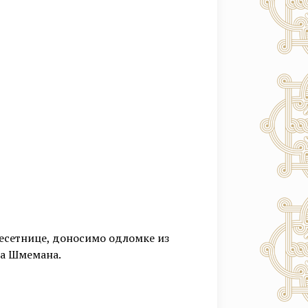
десетнице, доносимо одломке из
ра Шмемана.