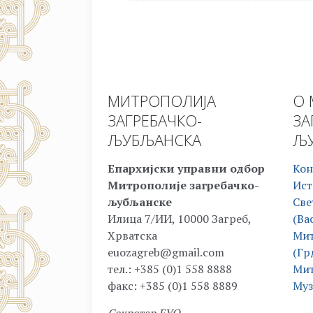
МИТРОПОЛИЈА
О 
ЗАГРЕБАЧКО-
ЗА
ЉУБЉАНСКА
ЉУ
Епархијски управни одбор
Кон
Митрополије загребачко-
Ист
љубљанске
Све
Илица 7/ИИ, 10000 Загреб,
(Ва
Хрватска
Мит
euozagreb@gmail.com
(Гр
тел.: +385 (0)1 558 8888
Мит
факс: +385 (0)1 558 8889
Муз
Секретар ЕУО