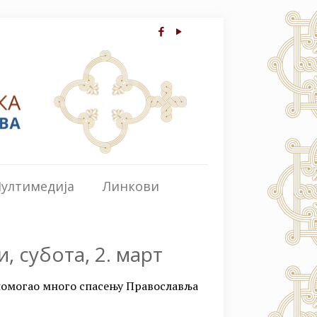
ултимедија
Линкови
, субота, 2. март
н помогао много спасењу Православља