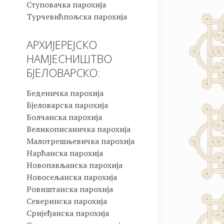
Ступовачка парохија
Турчевићпољска парохија
АРХИЈЕРЕЈСКО
НАМЈЕСНИШТВО
БЈЕЛОВАРСКО:
Беденичка парохија
Бјеловарска парохија
Болчанска парохија
Великописаничка парохија
Малотрешњевичка парохија
Нарћанска парохија
Новопављанска парохија
Новосељанска парохија
Ровиштанска парохија
Северинска парохија
Сријеђанска парохија