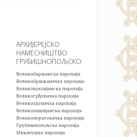
АРХИЈЕРЕЈСКО
НАМЕСНИШТВО
ГРУБИШНОПОЉСКО:
Великобарњанска парохија
Великобршљаначка парохија
Великовуковјанска парохија
Великогрђевачка парохија
Великозденачка парохија
Великопашијанска парохија
Великоператовачка парохија
Грубишнопољска парохија
Миклеушка парохија