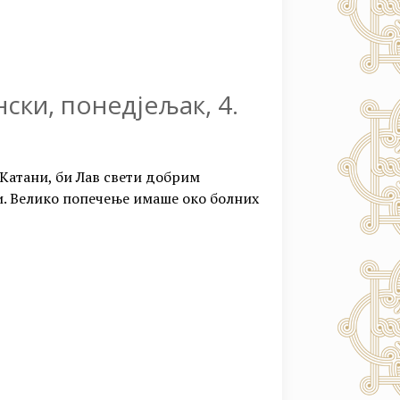
ски, понедјељак, 4.
Катани, би Лав свети добрим
. Велико попечење имаше око болних