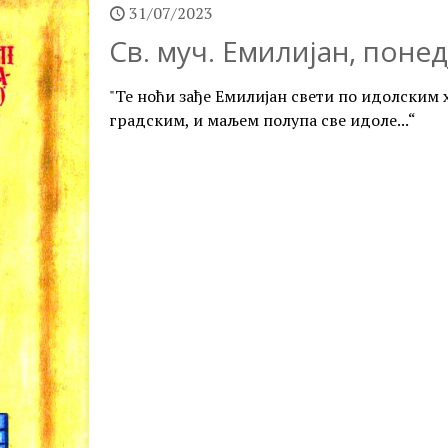
31/07/2023
Св. муч. Емилијан, понед
"Те ноћи зађе Емилијан свети по идолски
градским, и маљем полупа све идоле...“