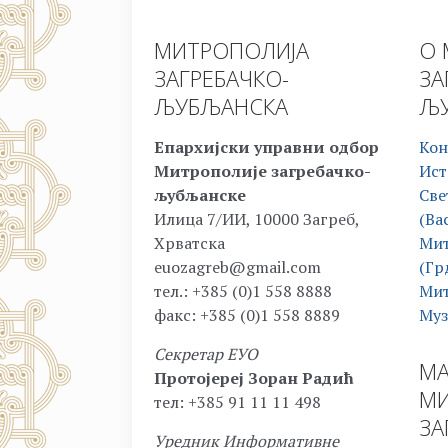
МИТРОПОЛИЈА
О 
ЗАГРЕБАЧКО-
ЗА
ЉУБЉАНСКА
ЉУ
Епархијски управни одбор
Кон
Митрополије загребачко-
Ист
љубљанске
Све
Илица 7/ИИ, 10000 Загреб,
(Ва
Хрватска
Мит
euozagreb@gmail.com
(Гр
тел.: +385 (0)1 558 8888
Мит
факс: +385 (0)1 558 8889
Муз
Секретар ЕУО
МА
Протојереј Зоран Радић
МИ
тел: +385 91 11 11 498
ЗА
Уредник Информативне