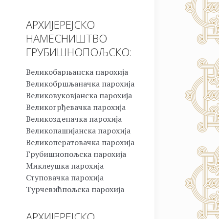
АРХИЈЕРЕЈСКО
НАМЕСНИШТВО
ГРУБИШНОПОЉСКО:
Великобарњанска парохија
Великобршљаначка парохија
Великовуковјанска парохија
Великогрђевачка парохија
Великозденачка парохија
Великопашијанска парохија
Великоператовачка парохија
Грубишнопољска парохија
Миклеушка парохија
Ступовачка парохија
Турчевићпољска парохија
АРХИЈЕРЕЈСКО