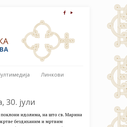
ултимедија
Линкови
, 30. јули
е поклони идолима, на што св. Марина
и жртве бездиханим и мртвим