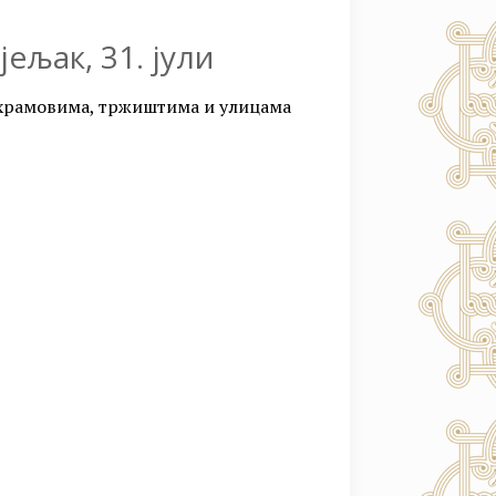
јељак, 31. јули
м храмовима, тржиштима и улицама