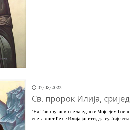
02/08/2023
Св. пророк Илија, сриједа
"На Тавору јавио се заједно с Мојсејем Гос
света опет ће се Илија јавити, да сузбије си