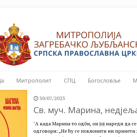
ја
Митрополит
СПЦ
Богословље
М
30/07/2023
Св. муч. Марина, недјеља
"А када Марина то одби, он јој нареди да с
одговори: „Не ћу се поклонити ни принет