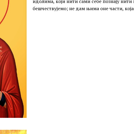
идолима, који нити сами себе познају нити п
бешчествујемо; не дам њима оне части, кој