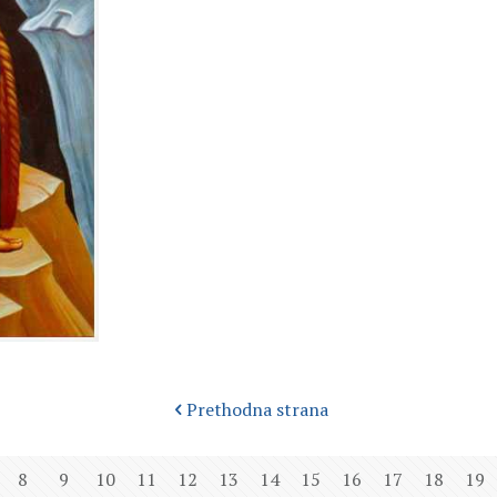
Prethodna strana
8
9
10
11
12
13
14
15
16
17
18
19