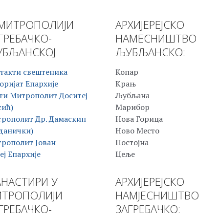
МИТРОПОЛИЈИ
АРХИЈЕРЕЈСКО
ГРЕБАЧКО-
НАМЕСНИШТВО
БЉАНСКОЈ
ЉУБЉАНСКО:
такти свештеника
Копар
оријат Епархије
Крањ
ти Митрополит Доситеј
Љубљана
сић)
Марибор
рополит Др. Дамаскин
Нова Горица
данички)
Ново Место
рополит Јован
Постојна
еј Епархије
Цеље
НАСТИРИ У
АРХИЈЕРЕЈСКО
ТРОПОЛИЈИ
НАМЈЕСНИШТВО
ГРЕБАЧКО-
ЗАГРЕБАЧКО: