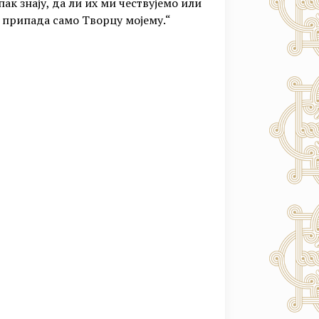
ак знају, да ли их ми чествујемо или
а припада само Творцу мојему.“