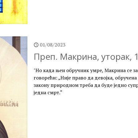
01/08/2023
Преп. Макрина, уторак, 1
"Но када њен обручник умре, Макрина се за
говорећи: „Није право да девојка, обручена
закону природном треба да буде једно супр
једна смрт.“