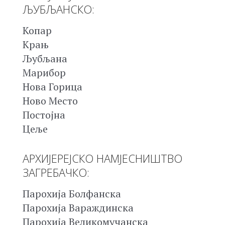
ЉУБЉАНСКО:
Копар
Крањ
Љубљана
Марибор
Нова Горица
Ново Место
Постојна
Цеље
АРХИЈЕРЕЈСКО НАМЈЕСНИШТВО
ЗАГРЕБАЧКО:
Парохија Болфанска
Парохија Вараждинска
Парохија Великомучанска