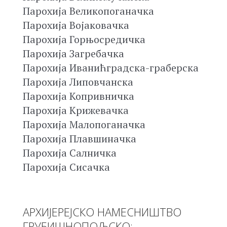
Парохија Великопоганачка
Парохија Војаковачка
Парохија Горњосредичка
Парохија Загребачка
Парохија Иванићградска-граберска
Парохија Липовчанска
Парохија Копривничка
Парохија Крижевачка
Парохија Малопоганачка
Парохија Плавшиначка
Парохија Салничка
Парохија Сисачка
АРХИЈЕРЕЈСКО НАМЕСНИШТВО
ГРУБИШНОПОЉСКО: