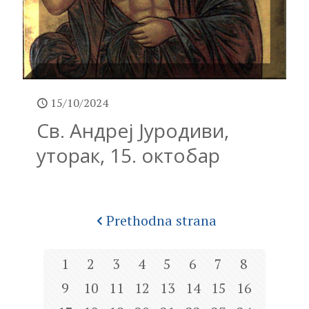
15/10/2024
Св. Андреј Јуродиви,
уторак, 15. октобар
Prethodna strana
1
2
3
4
5
6
7
8
9
10
11
12
13
14
15
16