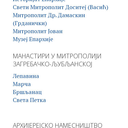
Свети Митрополит Доситеј (Васић)
Митрополит Др. Дамаскин
(Грданички)
Митрополит Јован
Музеј Епархије
МАНАСТИРИ У МИТРОПОЛИЈИ
ЗАГРЕБАЧКО-ЉУБЉАНСКОЈ
Лепавина
Марча
Бршљанац
Света Петка
АРХИЈЕРЕЈСКО НАМЕСНИШТВО