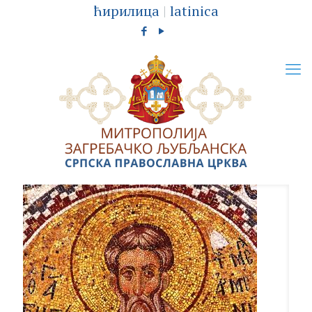
ћирилица
|
latinica