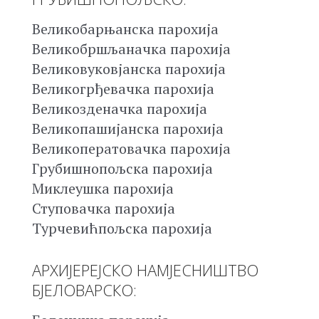
Великобарњанска парохија
Великобршљаначка парохија
Великовуковјанска парохија
Великогрђевачка парохија
Великозденачка парохија
Великопашијанска парохија
Великоператовачка парохија
Грубишнопољска парохија
Миклеушка парохија
Ступовачка парохија
Турчевићпољска парохија
АРХИЈЕРЕЈСКО НАМЈЕСНИШТВО
БЈЕЛОВАРСКО: