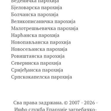
Беденичка парохија
Бјеловарска парохија
Болчанска парохија
Великописаничка парохија
Малотрешњевичка парохија
Нарћанска парохија
Новопављанска парохија
Новосељанска парохија
Ровиштанска парохија
Северинска парохија
Сријеђанска парохија
Српскокапелска парохија
Сва права задржана. © 2007 - 2026 -
Инфо служба Епархије загребачко-