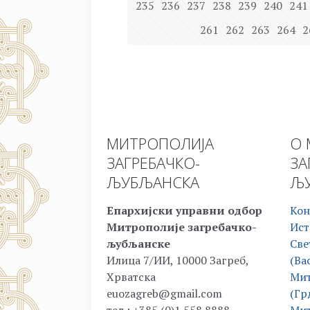
235
236
237
238
239
240
241
261
262
263
264
2
МИТРОПОЛИЈА
О 
ЗАГРЕБАЧКО-
ЗА
ЉУБЉАНСКА
ЉУ
Епархијски управни одбор
Кон
Митрополије загребачко-
Ист
љубљанске
Све
Илица 7/ИИ, 10000 Загреб,
(Ва
Хрватска
Мит
euozagreb@gmail.com
(Гр