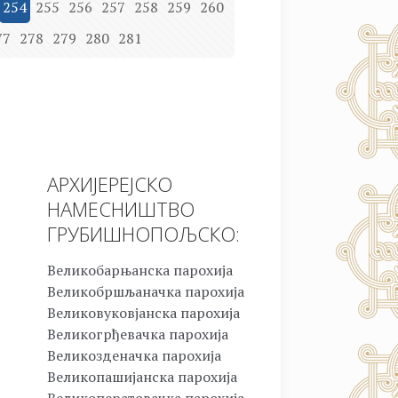
254
255
256
257
258
259
260
77
278
279
280
281
АРХИЈЕРЕЈСКО
НАМЕСНИШТВО
ГРУБИШНОПОЉСКО:
Великобарњанска парохија
Великобршљаначка парохија
Великовуковјанска парохија
Великогрђевачка парохија
Великозденачка парохија
Великопашијанска парохија