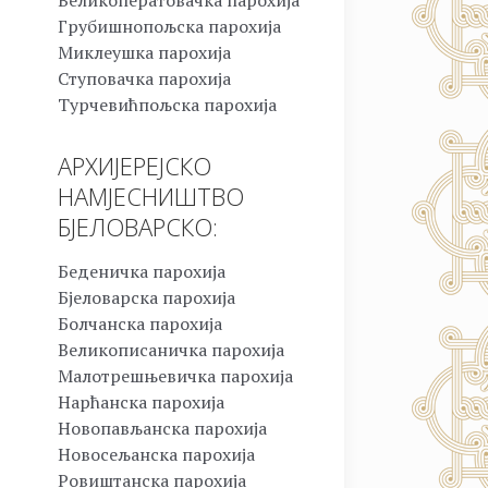
Великоператовачка парохија
Грубишнопољска парохија
Миклеушка парохија
Ступовачка парохија
Турчевићпољска парохија
АРХИЈЕРЕЈСКО
НАМЈЕСНИШТВО
БЈЕЛОВАРСКО:
Беденичка парохија
Бјеловарска парохија
Болчанска парохија
Великописаничка парохија
Малотрешњевичка парохија
Нарћанска парохија
Новопављанска парохија
Новосељанска парохија
Ровиштанска парохија