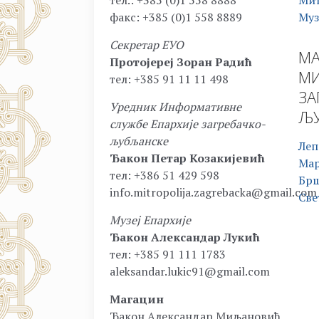
тел.: +385 (0)1 558 8888
Мит
факс: +385 (0)1 558 8889
Муз
Секретар ЕУО
МА
Протојереј Зоран Радић
МИ
тел: +385 91 11 11 498
ЗА
Уредник Информативне
ЉУ
службе Епархије загребачко-
љубљанске
Леп
Ђакон Петар Козакијевић
Ма
тел: +386 51 429 598
Бр
info.mitropolija.zagrebacka@gmail.com
Све
Музеј Епархије
Ђакон Александар Лукић
тел: +385 91 111 1783
aleksandar.lukic91@gmail.com
Магацин
Ђакон Александар Миљановић