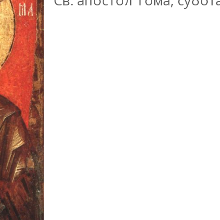
Св. апостол Тома, субота