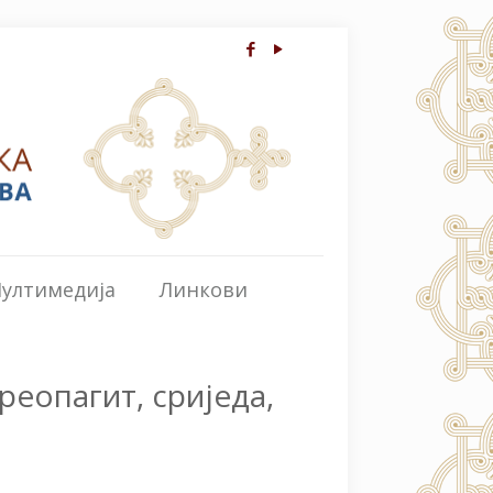
ултимедија
Линкови
реопагит, сриједа,