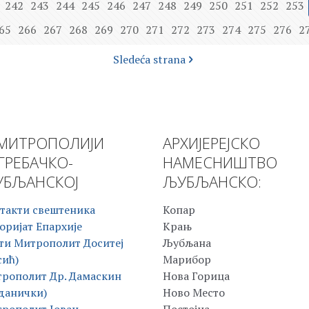
242
243
244
245
246
247
248
249
250
251
252
253
65
266
267
268
269
270
271
272
273
274
275
276
2
Sledeća strana
МИТРОПОЛИЈИ
АРХИЈЕРЕЈСКО
ГРЕБАЧКО-
НАМЕСНИШТВО
БЉАНСКОЈ
ЉУБЉАНСКО:
такти свештеника
Копар
оријат Епархије
Крањ
ти Митрополит Доситеј
Љубљана
сић)
Марибор
рополит Др. Дамаскин
Нова Горица
данички)
Ново Место