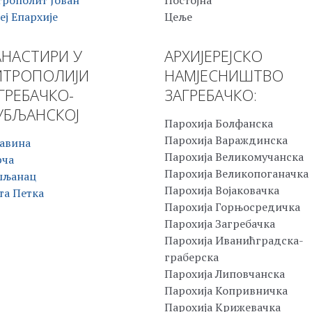
рополит Јован
Постојна
еј Епархије
Цеље
НАСТИРИ У
АРХИЈЕРЕЈСКО
ТРОПОЛИЈИ
НАМЈЕСНИШТВО
ГРЕБАЧКО-
ЗАГРЕБАЧКО:
БЉАНСКОЈ
Парохија Болфанска
Парохија Вараждинска
авина
Парохија Великомучанска
рча
Парохија Великопоганачка
шљанац
Парохија Војаковачка
та Петка
Парохија Горњосредичка
Парохија Загребачка
Парохија Иванићградска-
граберска
Парохија Липовчанска
Парохија Копривничка
Парохија Крижевачка