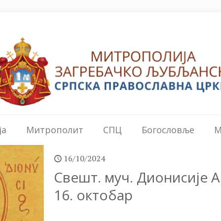
ја
Митрополит
СПЦ
Богословље
М
16/10/2024
Свешт. муч. Дионисије А
16. октобар