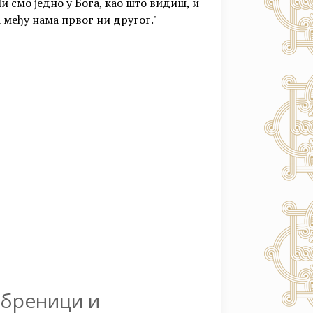
Ми смо једно у Бога, као што видиш, и
међу нама првог ни другог."
ебреници и