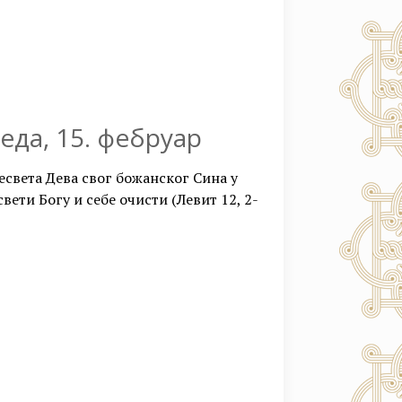
еда, 15. фебруар
есвета Дева свог божанског Сина у
вети Богу и себе очисти (Левит 12, 2-