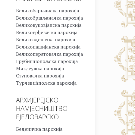
Великобарњанска парохија
Великобршљаначка парохија
Великовуковјанска парохија
Великогрђевачка парохија
Великозденачка парохија
Великопашијанска парохија
Великоператовачка парохија
Грубишнопољска парохија
Миклеушка парохија
Ступовачка парохија
Турчевићпољска парохија
АРХИЈЕРЕЈСКО
НАМЈЕСНИШТВО
БЈЕЛОВАРСКО:
Беденичка парохија