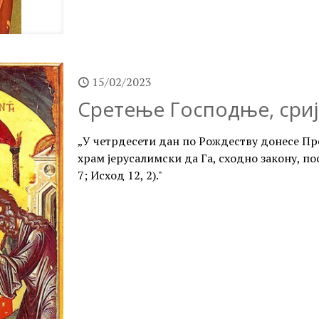
15/02/2023
Сретење Господње, сриј
„У четрдесети дан по Рождеству донесе Пр
храм јерусалимски да Га, сходно закону, пос
7; Исход 12, 2)."