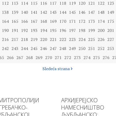
112
113
114
115
116
117
118
119
120
121
122
123
138
139
140
141
142
143
144
145
146
147
148
149
164
165
166
167
168
169
170
171
172
173
174
175
190
191
192
193
194
195
196
197
198
199
200
201
216
217
218
219
220
221
222
223
224
225
226
227
242
243
244
245
246
247
248
249
250
251
252
253
65
266
267
268
269
270
271
272
273
274
275
276
2
Sledeća strana
МИТРОПОЛИЈИ
АРХИЈЕРЕЈСКО
ГРЕБАЧКО-
НАМЕСНИШТВО
БЉАНСКОЈ
ЉУБЉАНСКО: