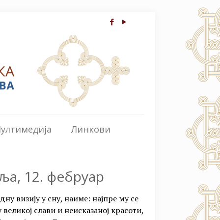
ултимедија
Линкови
еља, 12. фебруар
дну визију у сну, наиме: најпре му се
у великој слави и неисказаној красоти,