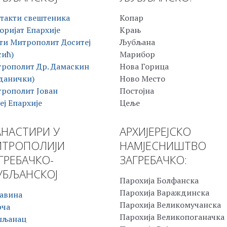
такти свештеника
Копар
оријат Епархије
Крањ
ти Митрополит Доситеј
Љубљана
сић)
Марибор
рополит Др. Дамаскин
Нова Горица
данички)
Ново Место
рополит Јован
Постојна
еј Епархије
Цеље
НАСТИРИ У
АРХИЈЕРЕЈСКО
ТРОПОЛИЈИ
НАМЈЕСНИШТВО
ГРЕБАЧКО-
ЗАГРЕБАЧКО:
БЉАНСКОЈ
Парохија Болфанска
Парохија Вараждинска
авина
Парохија Великомучанска
рча
Парохија Великопоганачка
шљанац