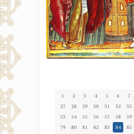
1
2
3
4
5
6
7
27
28
29
30
31
32
33
53
54
55
56
57
58
59
79
80
81
82
83
84
85