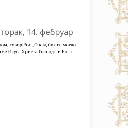
торак, 14. фебруар
ом, говорећи: „О кад бих се могао
име Исуса Христа Господа и Бога