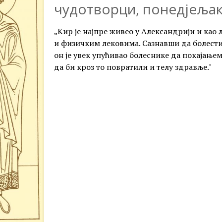
чудотворци, понедјељак
„Кир је најпре живео у Александрији и као
и физичким лековима. Сазнавши да болести 
он је увек упућивао болеснике да покајање
да би кроз то повратили и телу здравље."