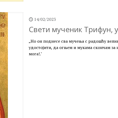
14/02/2023
Свети мученик Трифун, у
„Но он поднесе сва мучења с радошћу велик
удостојити, да огњем и мукама скончам за 
мога!."