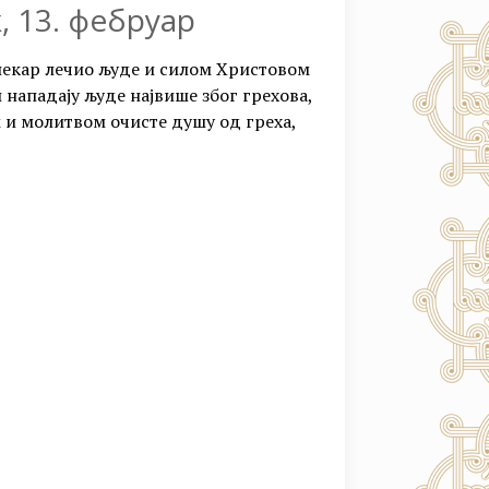
, 13. фебруар
 лекар лечио људе и силом Христовом
нападају људе највише због грехова,
м и молитвом очисте душу од греха,