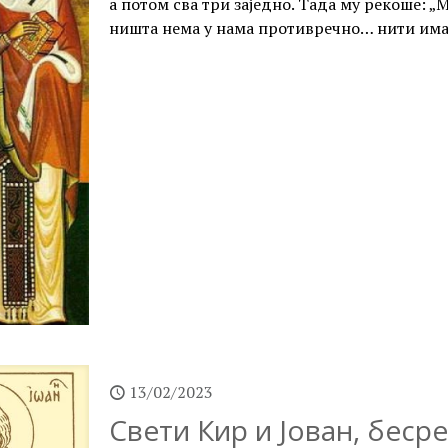
а потом сва три заједно. Тада му рекоше: „
ништа нема у нама противречно… нити има 
13/02/2023
Свети Кир и Јован, беср