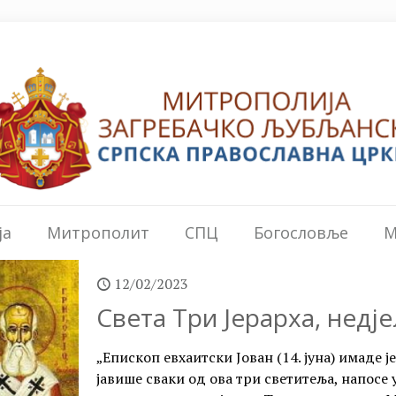
ја
Митрополит
СПЦ
Богословље
М
12/02/2023
Света Три Јерарха, недј
„Епископ евхаитски Јован (14. јуна) имаде је
јавише сваки од ова три светитеља, напосе 