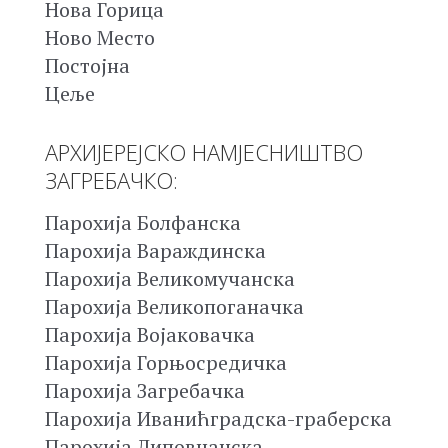
Нова Горица
Ново Место
Постојна
Цеље
АРХИЈЕРЕЈСКО НАМЈЕСНИШТВО
ЗАГРЕБАЧКО:
Парохија Болфанска
Парохија Вараждинска
Парохија Великомучанска
Парохија Великопоганачка
Парохија Војаковачка
Парохија Горњосредичка
Парохија Загребачка
Парохија Иванићградска-граберска
Парохија Липовчанска