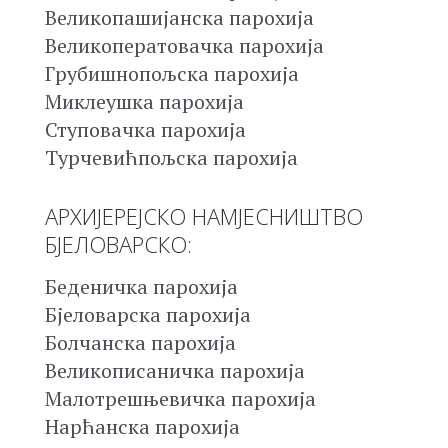
Великопашијанска парохија
Великоператовачка парохија
Грубишнопољска парохија
Миклеушка парохија
Ступовачка парохија
Турчевићпољска парохија
АРХИЈЕРЕЈСКО НАМЈЕСНИШТВО
БЈЕЛОВАРСКО:
Беденичка парохија
Бјеловарска парохија
Болчанска парохија
Великописаничка парохија
Малотрешњевичка парохија
Нарћанска парохија