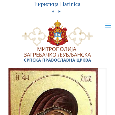
ћирилица
|
latinica