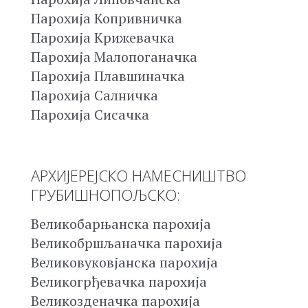
Парохија Копривничка
Парохија Крижевачка
Парохија Малопоганачка
Парохија Плавшиначка
Парохија Салничка
Парохија Сисачка
АРХИЈЕРЕЈСКО НАМЕСНИШТВО
ГРУБИШНОПОЉСКО:
Великобарњанска парохија
Великобршљаначка парохија
Великовуковјанска парохија
Великогрђевачка парохија
Великозденачка парохија