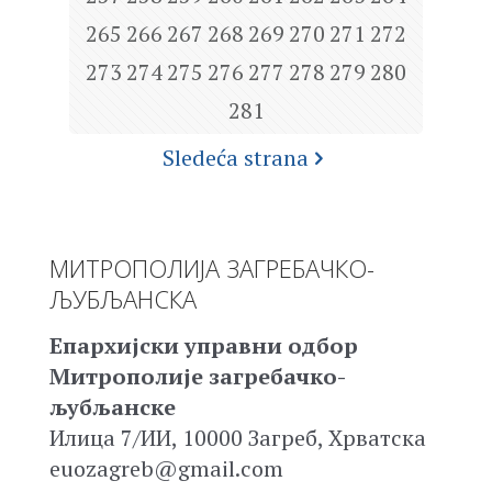
265
266
267
268
269
270
271
272
273
274
275
276
277
278
279
280
281
Sledeća strana
МИТРОПОЛИЈА ЗАГРЕБАЧКО-
ЉУБЉАНСКА
Епархијски управни одбор
Митрополије загребачко-
љубљанске
Илица 7/ИИ, 10000 Загреб, Хрватска
euozagreb@gmail.com