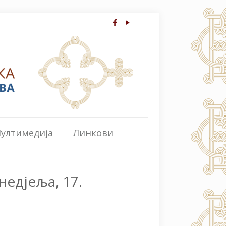
ултимедија
Линкови
недјеља, 17.