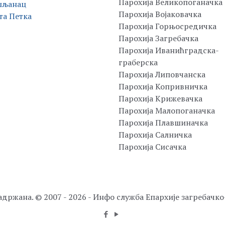
Парохија Великопоганачка
шљанац
Парохија Војаковачка
та Петка
Парохија Горњосредичка
Парохија Загребачка
Парохија Иванићградска-
граберска
Парохија Липовчанска
Парохија Копривничка
Парохија Крижевачка
Парохија Малопоганачка
Парохија Плавшиначка
Парохија Салничка
Парохија Сисачка
адржана. © 2007 - 2026 - Инфо служба Епархије загребачк