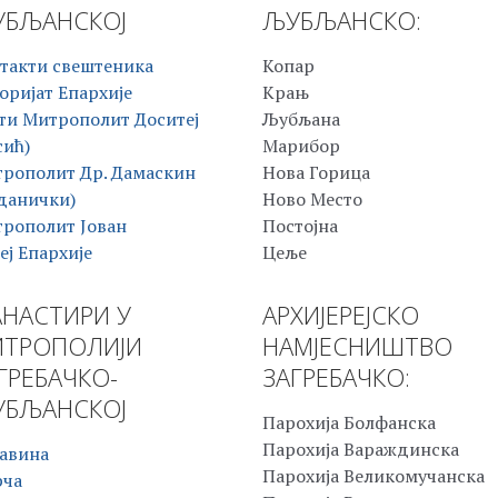
БЉАНСКОЈ
ЉУБЉАНСКО:
такти свештеника
Копар
оријат Епархије
Крањ
ти Митрополит Доситеј
Љубљана
сић)
Марибор
рополит Др. Дамаскин
Нова Горица
данички)
Ново Место
рополит Јован
Постојна
еј Епархије
Цеље
НАСТИРИ У
АРХИЈЕРЕЈСКО
ТРОПОЛИЈИ
НАМЈЕСНИШТВО
ГРЕБАЧКО-
ЗАГРЕБАЧКО:
БЉАНСКОЈ
Парохија Болфанска
Парохија Вараждинска
авина
Парохија Великомучанска
рча