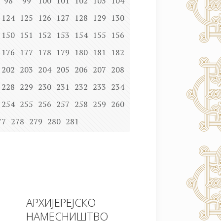
98
99
100
101
102
103
104
124
125
126
127
128
129
130
150
151
152
153
154
155
156
176
177
178
179
180
181
182
202
203
204
205
206
207
208
228
229
230
231
232
233
234
254
255
256
257
258
259
260
77
278
279
280
281
АРХИЈЕРЕЈСКО
НАМЕСНИШТВО