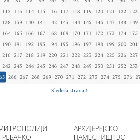
86
87
88
89
90
91
92
93
94
95
96
97
112
113
114
115
116
117
118
119
120
121
122
123
138
139
140
141
142
143
144
145
146
147
148
149
164
165
166
167
168
169
170
171
172
173
174
175
190
191
192
193
194
195
196
197
198
199
200
201
216
217
218
219
220
221
222
223
224
225
226
227
242
243
244
245
246
247
248
249
250
251
252
253
65
266
267
268
269
270
271
272
273
274
275
276
2
Sledeća strana
МИТРОПОЛИЈИ
АРХИЈЕРЕЈСКО
ГРЕБАЧКО-
НАМЕСНИШТВО