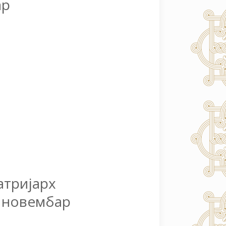
ар
атријарх
. новембар