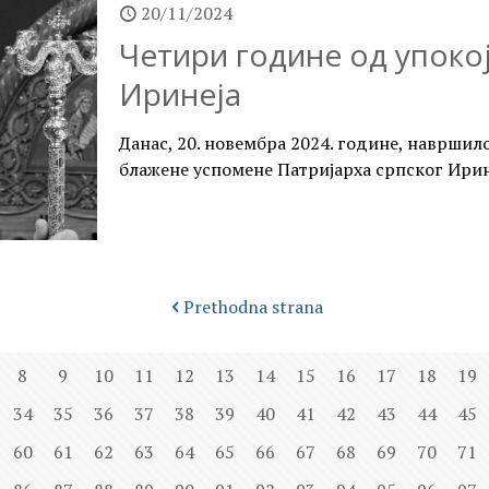
20/11/2024
Четири године од упоко
Иринеја
Данас, 20. новембра 2024. године, навршил
блажене успомене Патријарха српског Ирин
Prethodna strana
8
9
10
11
12
13
14
15
16
17
18
19
34
35
36
37
38
39
40
41
42
43
44
45
60
61
62
63
64
65
66
67
68
69
70
71