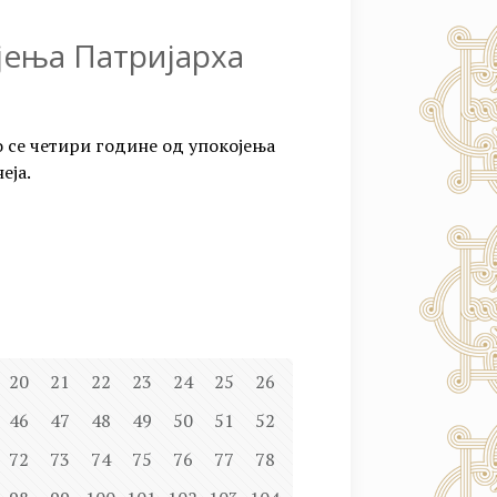
јења Патријарха
о се четири године од упокојења
еја.
20
21
22
23
24
25
26
46
47
48
49
50
51
52
72
73
74
75
76
77
78