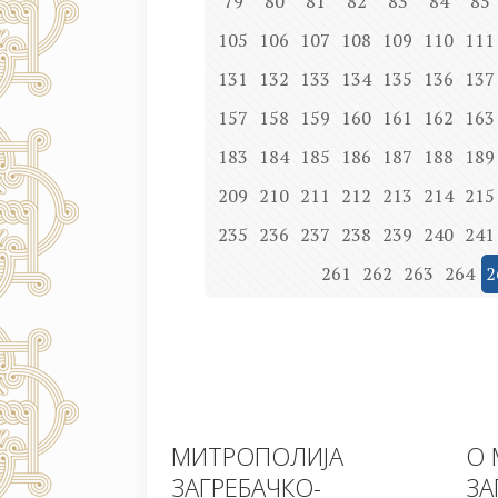
79
80
81
82
83
84
85
105
106
107
108
109
110
111
131
132
133
134
135
136
137
157
158
159
160
161
162
163
183
184
185
186
187
188
189
209
210
211
212
213
214
215
235
236
237
238
239
240
241
261
262
263
264
2
МИТРОПОЛИЈА
О 
ЗАГРЕБАЧКО-
ЗА