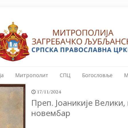
ја
Митрополит
СПЦ
Богословље
М
17/11/2024
Преп. Јоаникије Велики, 
новембар