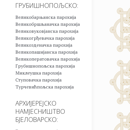
ГРУБИШНОПОЉСКО:
Великобарњанска парохија
Великобршљаначка парохија
Великовуковјанска парохија
Великогрђевачка парохија
Великозденачка парохија
Великопашијанска парохија
Великоператовачка парохија
Грубишнопољска парохија
Миклеушка парохија
Ступовачка парохија
Турчевићпољска парохија
АРХИЈЕРЕЈСКО
НАМЈЕСНИШТВО
БЈЕЛОВАРСКО: