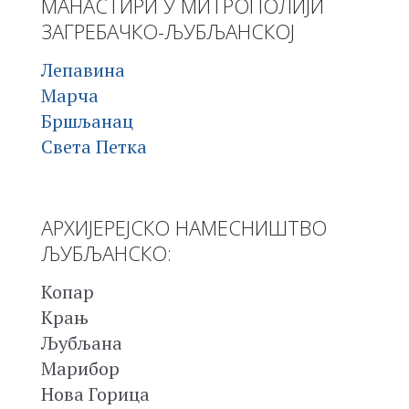
МАНАСТИРИ У МИТРОПОЛИЈИ
ЗАГРЕБАЧКО-ЉУБЉАНСКОЈ
Лепавина
Марча
Бршљанац
Света Петка
АРХИЈЕРЕЈСКО НАМЕСНИШТВО
ЉУБЉАНСКО:
Копар
Крањ
Љубљана
Марибор
Нова Горица