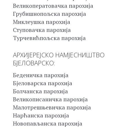
Великоператовачка парохија
Грубишнопољска парохија
Миклеушка парохија
Ступовачка парохија
Турчевићпољска парохија
АРХИЈЕРЕЈСКО НАМЈЕСНИШТВО
БЈЕЛОВАРСКО:
Беденичка парохија
Бјеловарска парохија
Болчанска парохија
Великописаничка парохија
Малотрешњевичка парохија
Нарћанска парохија
Новопављанска парохија