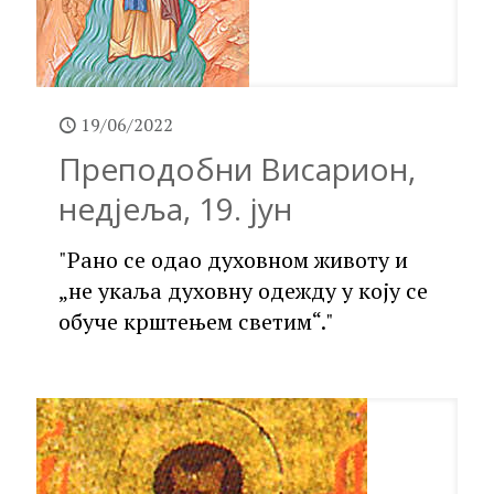
19/06/2022
Преподобни Висарион,
недјеља, 19. јун
"Рано се одао духовном животу и
„не укаља духовну одежду у коју се
обуче крштењем светим“."