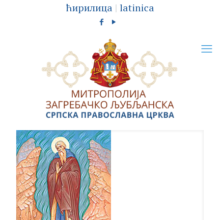
ћирилица
|
latinica