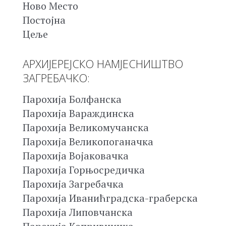
Ново Место
Постојна
Цеље
АРХИЈЕРЕЈСКО НАМЈЕСНИШТВО
ЗАГРЕБАЧКО:
Парохија Болфанска
Парохија Вараждинска
Парохија Великомучанска
Парохија Великопоганачка
Парохија Војаковачка
Парохија Горњосредичка
Парохија Загребачка
Парохија Иванићградска-граберска
Парохија Липовчанска