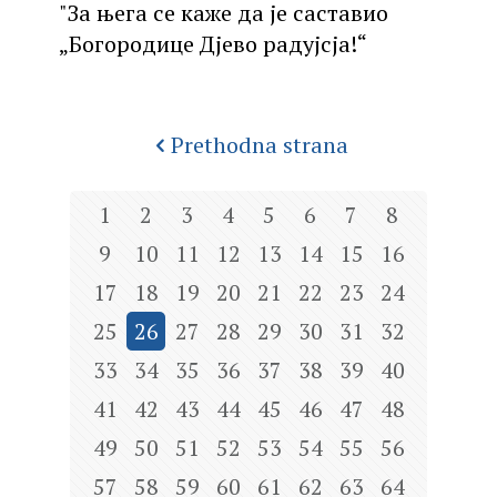
"За њега се каже да је саставио
„Богородице Дјево радујсја!“
Prethodna strana
1
2
3
4
5
6
7
8
9
10
11
12
13
14
15
16
17
18
19
20
21
22
23
24
25
26
27
28
29
30
31
32
33
34
35
36
37
38
39
40
41
42
43
44
45
46
47
48
49
50
51
52
53
54
55
56
57
58
59
60
61
62
63
64