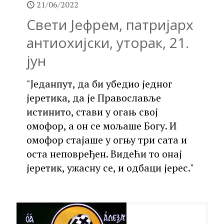
21/06/2022
Свети Јефрем, патријарх
антиохијски, уторак, 21.
јун
"Једанпут, да би убедио једног
јеретика, да је Православље
истинито, стави у огањ свој
омофор, а он се мољаше Богу. И
омофор стајаше у огњу три сата и
оста неповређен. Видећи то онај
јеретик, ужасну се, и одбаци јерес."