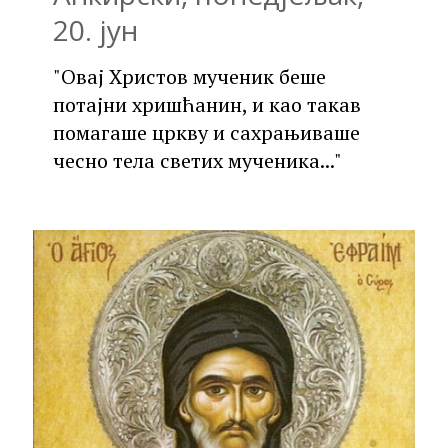
20. јун
"Овај Христов мученик беше
потајни хришћанин, и као такав
помагаше цркву и сахрањиваше
чесно тела светих мученика..."