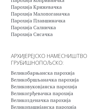
Парохија Копривничка
Парохија Крижевачка
Парохија Малопоганачка
Парохија Плавшиначка
Парохија Салничка
Парохија Сисачка
АРХИЈЕРЕЈСКО НАМЕСНИШТВО
ГРУБИШНОПОЉСКО:
Великобарњанска парохија
Великобршљаначка парохија
Великовуковјанска парохија
Великогрђевачка парохија
Великозденачка парохија
Великопашијанска парохија