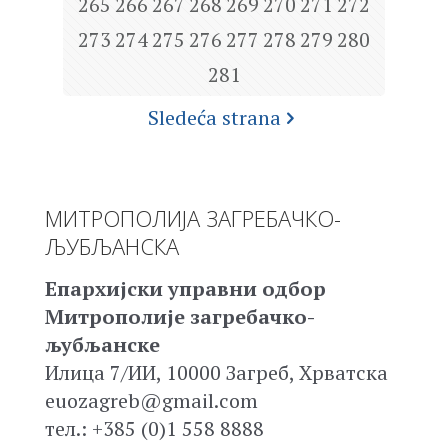
265
266
267
268
269
270
271
272
273
274
275
276
277
278
279
280
281
Sledeća strana
МИТРОПОЛИЈА ЗАГРЕБАЧКО-
ЉУБЉАНСКА
Епархијски управни одбор
Митрополије загребачко-
љубљанске
Илица 7/ИИ, 10000 Загреб, Хрватска
euozagreb@gmail.com
тел.: +385 (0)1 558 8888