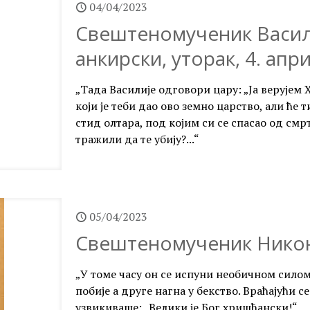
04/04/2023
Свештеномученик Васил
анкирски, уторак, 4. апр
„Тада Василије одговори цару: „Ја верујем 
који је теби дао ово земно царство, али ће т
стид олтара, под којим си се спасао од см
тражили да те убију?...“
05/04/2023
Свештеномученик Никон,
„У томе часу он се испуни необичном силом, 
побије а друге нагна у бекство. Враћајући 
узвикиваше: „Велики је Бог хришћански!“