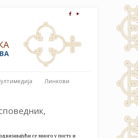
ултимедија
Линкови
исповедник,
подвизавајући се много у посту и