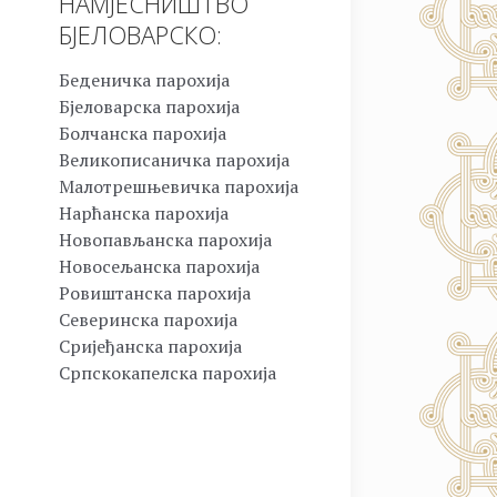
НАМЈЕСНИШТВО
БЈЕЛОВАРСКО:
Беденичка парохија
Бјеловарска парохија
Болчанска парохија
Великописаничка парохија
Малотрешњевичка парохија
Нарћанска парохија
Новопављанска парохија
Новосељанска парохија
Ровиштанска парохија
Северинска парохија
Сријеђанска парохија
Српскокапелска парохија