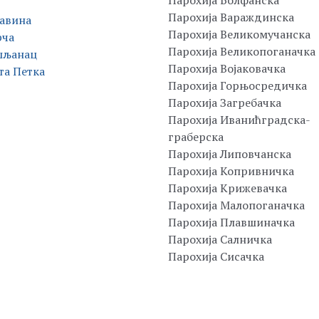
Парохија Болфанска
Парохија Вараждинска
авина
Парохија Великомучанска
рча
Парохија Великопоганачка
шљанац
Парохија Војаковачка
та Петка
Парохија Горњосредичка
Парохија Загребачка
Парохија Иванићградска-
граберска
Парохија Липовчанска
Парохија Копривничка
Парохија Крижевачка
Парохија Малопоганачка
Парохија Плавшиначка
Парохија Салничка
Парохија Сисачка