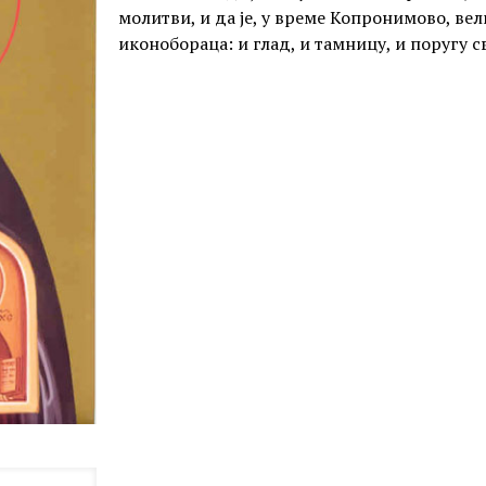
молитви, и да је, у време Копронимово, ве
иконобораца: и глад, и тамницу, и поругу св