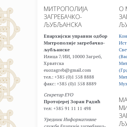
МИТРОПОЛИЈА
О 
ЗАГРЕБАЧКО-
ЗА
ЉУБЉАНСКА
ЉУ
Епархијски управни одбор
Кон
Митрополије загребачко-
Ист
љубљанске
Све
Илица 7/ИИ, 10000 Загреб,
(Ва
Хрватска
Мит
euozagreb@gmail.com
(Гр
тел.: +385 (0)1 558 8888
Мит
факс: +385 (0)1 558 8889
Муз
Секретар ЕУО
МА
Протојереј Зоран Радић
МИ
тел: +385 91 11 11 498
ЗА
Уредник Информативне
ЉУ
службе Епархије загребачко-