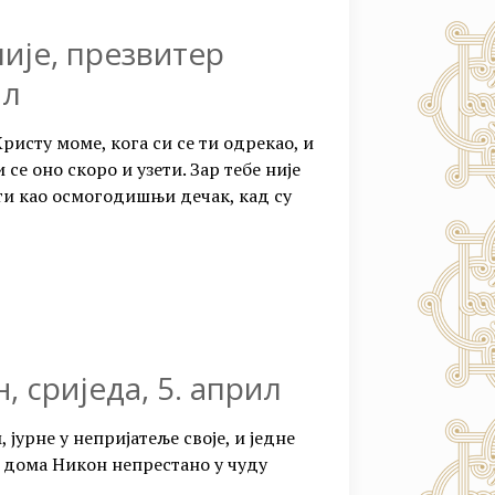
ије, презвитер
ил
Христу моме, кога си се ти одрекао, и
и се оно скоро и узети. Зар тебе није
рти као осмогодишњи дечак, кад су
 сриједа, 5. април
јурне у непријатеље своје, и једне
се дома Никон непрестано у чуду