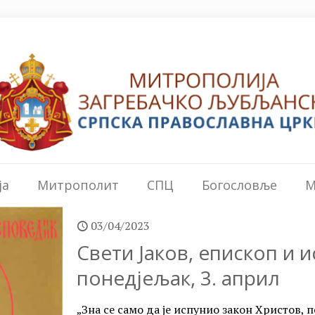
ја
Митрополит
СПЦ
Богословље
М
03/04/2023
Свети Јаков, епископ и 
понедјељак, 3. април
„Зна се само да је испунио закон Христов, 