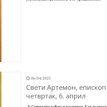
06/04/2023
Свети Артемон, епископ 
четвртак, 6. април
„У Селевкији рођен и васпитан. Кад је апост