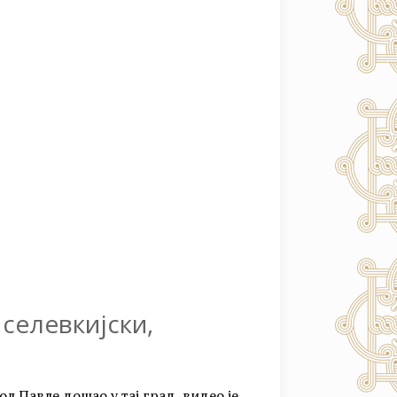
селевкијски,
ол Павле дошао у тај град, видео је