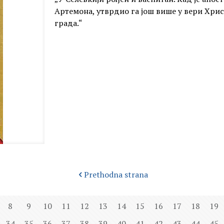
Артемона, утврдио га још више у вери Христ
града.“
Prethodna strana
8
9
10
11
12
13
14
15
16
17
18
19
34
35
36
37
38
39
40
41
42
43
44
45