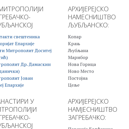
МИТРОПОЛИЈИ
АРХИЈЕРЕЈСКО
ГРЕБАЧКО-
НАМЕСНИШТВО
БЉАНСКОЈ
ЉУБЉАНСКО:
такти свештеника
Копар
оријат Епархије
Крањ
ти Митрополит Доситеј
Љубљана
сић)
Марибор
рополит Др. Дамаскин
Нова Горица
данички)
Ново Место
рополит Јован
Постојна
еј Епархије
Цеље
НАСТИРИ У
АРХИЈЕРЕЈСКО
ТРОПОЛИЈИ
НАМЈЕСНИШТВО
ГРЕБАЧКО-
ЗАГРЕБАЧКО:
БЉАНСКОЈ