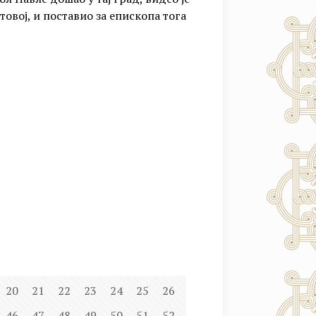
овој, и поставио за епископа тога
20
21
22
23
24
25
26
46
47
48
49
50
51
52