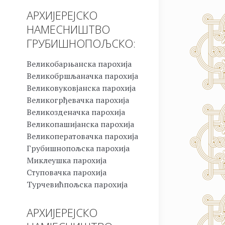
АРХИЈЕРЕЈСКО
НАМЕСНИШТВО
ГРУБИШНОПОЉСКО:
Великобарњанска парохија
Великобршљаначка парохија
Великовуковјанска парохија
Великогрђевачка парохија
Великозденачка парохија
Великопашијанска парохија
Великоператовачка парохија
Грубишнопољска парохија
Миклеушка парохија
Ступовачка парохија
Турчевићпољска парохија
АРХИЈЕРЕЈСКО