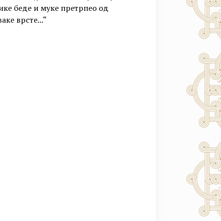
лике беде и муке претрпео од
аке врсте...“