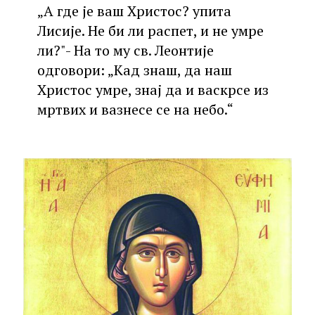
„А где је ваш Христос? упита
Лисије. Не би ли распет, и не умре
ли?"- На то му св. Леонтије
одговори: „Кад знаш, да наш
Христос умре, знај да и васкрсе из
мртвих и вазнесе се на небо.“