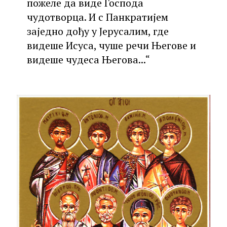
пожеле да виде Господа
чудотворца. И с Панкратијем
заједно дођу у Јерусалим, где
видеше Исуса, чуше речи Његове и
видеше чудеса Његова...“