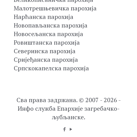
Малотрешњевичка парохија
Нарћанска парохија
Новопављанска парохија
Новосељанска парохија
Ровиштанска парохија
Северинска парохија
Сријеђанска парохија
Српскокапелска парохија
Сва права задржана. © 2007 - 2026 -
Инфо служба Епархије загребачко-
љубљанске.