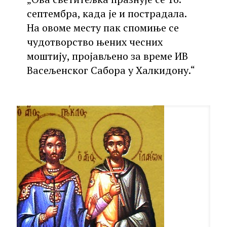
септембра, када је и пострадала.
На овоме месту пак спомиње се
чудотворство њених чесних
моштију, пројављено за време ИВ
Васељенског Сабора у Халкидону.“