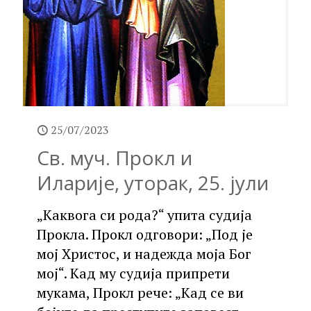
25/07/2023
Св. муч. Прокл и
Иларије, уторак, 25. јули
„Каквога си рода?“ упита судија
Прокла. Прокл одговори: „Под је
мој Христос, и надежда моја Бог
мој“. Кад му судија припрети
мукама, Прокл рече: „Кад се ви