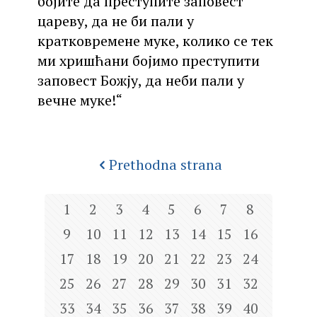
бојите да преступите заповест
цареву, да не би пали у
кратковремене муке, колико се тек
ми хришћани бојимо преступити
заповест Божју, да неби пали у
вечне муке!“
Prethodna strana
1
2
3
4
5
6
7
8
9
10
11
12
13
14
15
16
17
18
19
20
21
22
23
24
25
26
27
28
29
30
31
32
33
34
35
36
37
38
39
40