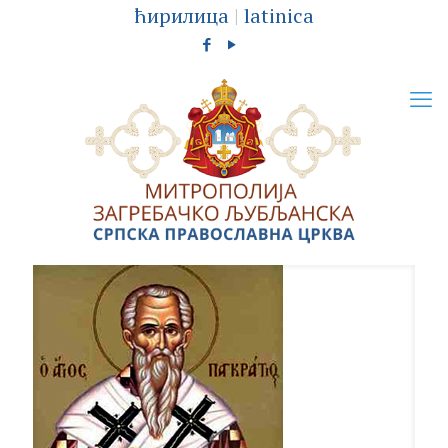
ћирилица
|
latinica