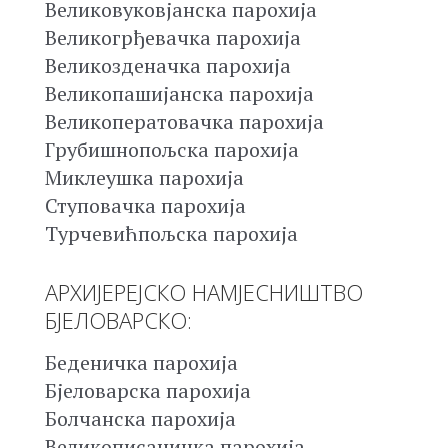
Великовуковјанска парохија
Великогрђевачка парохија
Великозденачка парохија
Великопашијанска парохија
Великоператовачка парохија
Грубишнопољска парохија
Миклеушка парохија
Ступовачка парохија
Турчевићпољска парохија
АРХИЈЕРЕЈСКО НАМЈЕСНИШТВО
БЈЕЛОВАРСКО:
Беденичка парохија
Бјеловарска парохија
Болчанска парохија
Великописаничка парохија