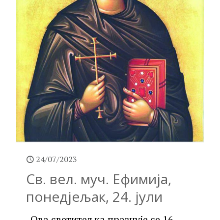
24/07/2023
Св. вел. муч. Ефимија,
понедјељак, 24. јули
„Ова светитељка празнује се 16.