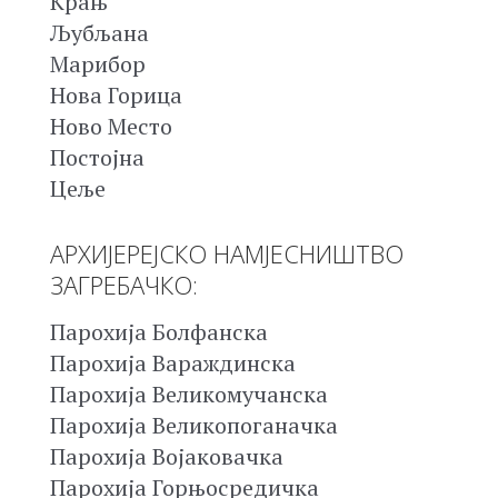
Крањ
Љубљана
Марибор
Нова Горица
Ново Место
Постојна
Цеље
АРХИЈЕРЕЈСКО НАМЈЕСНИШТВО
ЗАГРЕБАЧКО:
Парохија Болфанска
Парохија Вараждинска
Парохија Великомучанска
Парохија Великопоганачка
Парохија Војаковачка
Парохија Горњосредичка