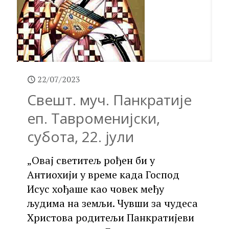
22/07/2023
Свешт. муч. Панкратије
еп. Тавроменијски,
субота, 22. јули
„Овај светитељ рођен би у
Антиохији у време када Господ
Исус хођаше као човек међу
људима на земљи. Чувши за чудеса
Христова родитељи Панкратијеви