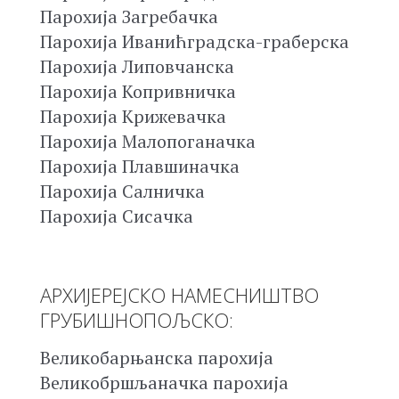
Парохија Загребачка
Парохија Иванићградска-граберска
Парохија Липовчанска
Парохија Копривничка
Парохија Крижевачка
Парохија Малопоганачка
Парохија Плавшиначка
Парохија Салничка
Парохија Сисачка
АРХИЈЕРЕЈСКО НАМЕСНИШТВО
ГРУБИШНОПОЉСКО:
Великобарњанска парохија
Великобршљаначка парохија