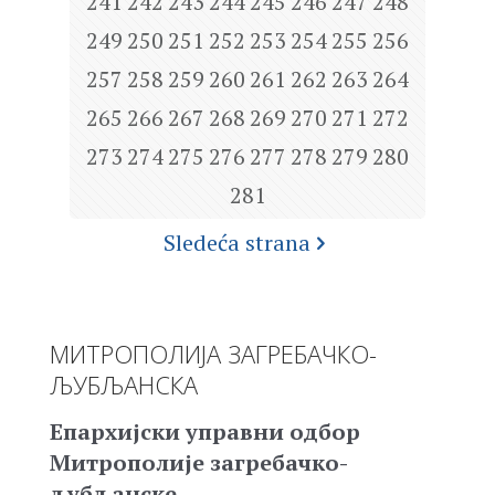
241
242
243
244
245
246
247
248
249
250
251
252
253
254
255
256
257
258
259
260
261
262
263
264
265
266
267
268
269
270
271
272
273
274
275
276
277
278
279
280
281
Sledeća strana
МИТРОПОЛИЈА ЗАГРЕБАЧКО-
ЉУБЉАНСКА
Епархијски управни одбор
Митрополије загребачко-
љубљанске