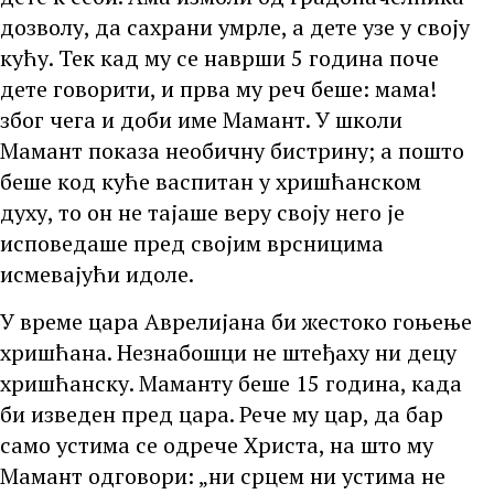
дозволу, да сахрани умрле, а дете узе у своју
кућу. Тек кад му се наврши 5 година поче
дете говорити, и прва му реч беше: мама!
због чега и доби име Мамант. У школи
Мамант показа необичну бистрину; а пошто
беше код куће васпитан у хришћанском
духу, то он не тајаше веру своју него је
исповедаше пред својим врсницима
исмевајући идоле.
У време цара Аврелијана би жестоко гоњење
хришћана. Незнабошци не штеђаху ни децу
хришћанску. Маманту беше 15 година, када
би изведен пред цара. Рече му цар, да бар
само устима се одрече Христа, на што му
Мамант одговори: „ни срцем ни устима не