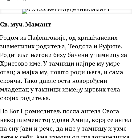
Св. муч. Мамант
Родом из Пафлагоније, од хришћанских
знаменитих родитеља, Теодота и Руфине.
Родитељи његови беху бачени у тамницу за
Христово име. У тамници најпре му умре
отац; а мајка му, пошто роди њега, и сама
сконча. Тако дакле оста новорођени
младенац у тамници између мртвих тела
својих родитеља.
Но Бог Промислитељ посла ангела Свога
некој племенитој удови Амији, којој се ангел
на сну јави и рече, да иде у тамницу и узме
дете к себи. Ама измоли од градоначелника