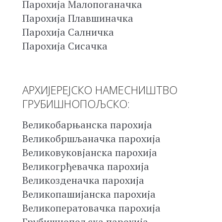
Парохија Малопоганачка
Парохија Плавшиначка
Парохија Салничка
Парохија Сисачка
АРХИЈЕРЕЈСКО НАМЕСНИШТВО
ГРУБИШНОПОЉСКО:
Великобарњанска парохија
Великобршљаначка парохија
Великовуковјанска парохија
Великогрђевачка парохија
Великозденачка парохија
Великопашијанска парохија
Великоператовачка парохија
Грубишнопољска парохија