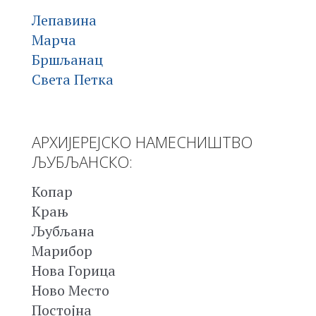
Лепавина
Марча
Бршљанац
Света Петка
АРХИЈЕРЕЈСКО НАМЕСНИШТВО
ЉУБЉАНСКО:
Копар
Крањ
Љубљана
Марибор
Нова Горица
Ново Место
Постојна