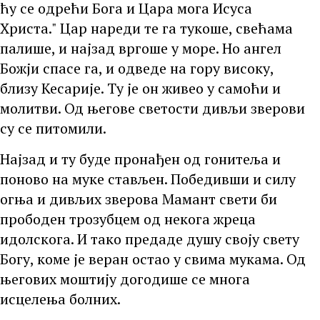
ћу се одрећи Бога и Цара мога Исуса
Христа." Цар нареди те га тукоше, свећама
палише, и најзад вргоше у море. Но ангел
Божји спасе га, и одведе на гору високу,
близу Кесарије. Ту је он живео у самоћи и
молитви. Од његове светости дивљи зверови
су се питомили.
Најзад и ту буде пронађен од гонитеља и
поново на муке стављен. Победивши и силу
огња и дивљих зверова Мамант свети би
прободен трозубцем од некога жреца
идолскога. И тако предаде душу своју свету
Богу, коме је веран остао у свима мукама. Од
његових моштију догодише се многа
исцелења болних.