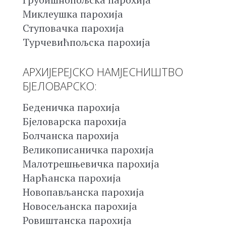
Миклеушка парохија
Ступовачка парохија
Турчевићпољска парохија
АРХИЈЕРЕЈСКО НАМЈЕСНИШТВО
БЈЕЛОВАРСКО:
Беденичка парохија
Бјеловарска парохија
Болчанска парохија
Великописаничка парохија
Малотрешњевичка парохија
Нарћанска парохија
Новопављанска парохија
Новосељанска парохија
Ровиштанска парохија