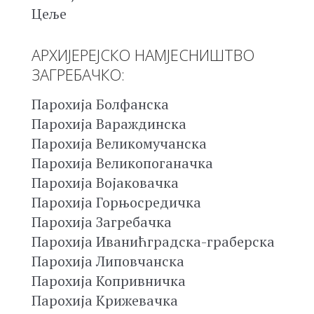
Цеље
АРХИЈЕРЕЈСКО НАМЈЕСНИШТВО
ЗАГРЕБАЧКО:
Парохија Болфанска
Парохија Вараждинска
Парохија Великомучанска
Парохија Великопоганачка
Парохија Војаковачка
Парохија Горњосредичка
Парохија Загребачка
Парохија Иванићградска-граберска
Парохија Липовчанска
Парохија Копривничка
Парохија Крижевачка