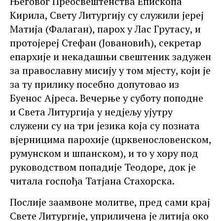
Његовог Преосвештенства Епископа
Кирила, Свету Литургију су служили јереј
Матија (Фалаган), парох у Лас Грутасу, и
протојереј Стефан (Јовановић), секретар
епархије и некадашњи свештеник задужен
за православну мисију у том мјесту, који је
за ту прилику посебно допутовао из
Буенос Ајреса. Вечерње у суботу поподне
и Света Литургија у недјељу ујутру
служени су на три језика која су позната
вјерницима парохије (црквенословенском,
румунском и шпанском), и то у хору под
руководством попадије Теодоре, док је
читала госпођа Татјана Стахорска.
Послије заамвоне молитве, пред сами крај
Свете Литургије, уприличена је литија око