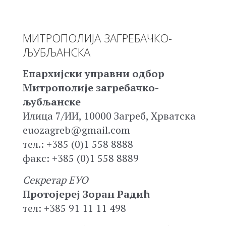
МИТРОПОЛИЈА ЗАГРЕБАЧКО-
ЉУБЉАНСКА
Епархијски управни одбор
Митрополије загребачко-
љубљанске
Илица 7/ИИ, 10000 Загреб, Хрватска
euozagreb@gmail.com
тел.: +385 (0)1 558 8888
факс: +385 (0)1 558 8889
Секретар ЕУО
Протојереј Зоран Радић
тел: +385 91 11 11 498