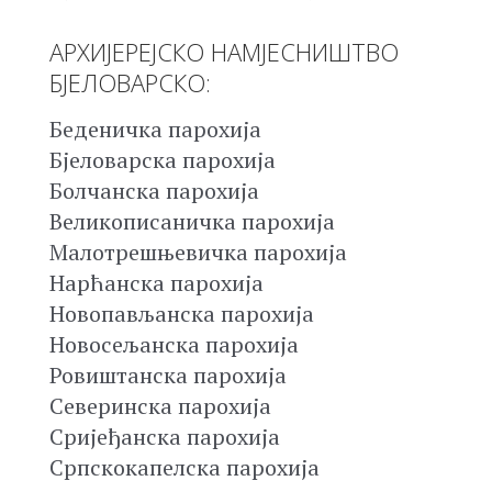
АРХИЈЕРЕЈСКО НАМЈЕСНИШТВО
БЈЕЛОВАРСКО:
Беденичка парохија
Бјеловарска парохија
Болчанска парохија
Великописаничка парохија
Малотрешњевичка парохија
Нарћанска парохија
Новопављанска парохија
Новосељанска парохија
Ровиштанска парохија
Северинска парохија
Сријеђанска парохија
Српскокапелска парохија