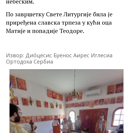
небеским.
По завршетку Свете Литургије била је
приређена славска трпеза у кући оца
Матије и попадије Теодоре.
Извор: Диóцесис Буенос Аирес Иглесиа
Ортодоxа Сербиа