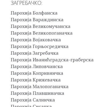
ЗАГРЕБАЧКО:
Парохија Болфанска
Парохија Вараждинска
Парохија Великомучанска
Парохија Великопоганачка
Парохија Војаковачка
Парохија Горњосредичка
Парохија Загребачка
Парохија Иванићградска-граберска
Парохија Липовчанска
Парохија Копривничка
Парохија Крижевачка
Парохија Малопоганачка
Парохија Плавшиначка
Парохија Салничка
Парохија Сисачка