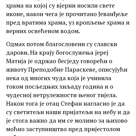
храма на којој су вјерни носили свете
иконе, након чега је прочитано Јеванђеље
пред вратима храма, уз кропљење храма и
верних освећеном водом.
Одмах потом благословени су славски
дарови. На крају богослужења јереј
Матија је одржао бесједу говорећи о
животу Преподобне Параскеве, описујући
нека од многих чуда која је учинила
током посљедњих хиљаду година и о
чудесној нетрулежности њеног тијела.
Након тога је отац Стефан нагласио је да
су светитељи наши пријатељи на небу и да
је стога важно да им се молимо за њихово
моћно заступништво пред пријестолом