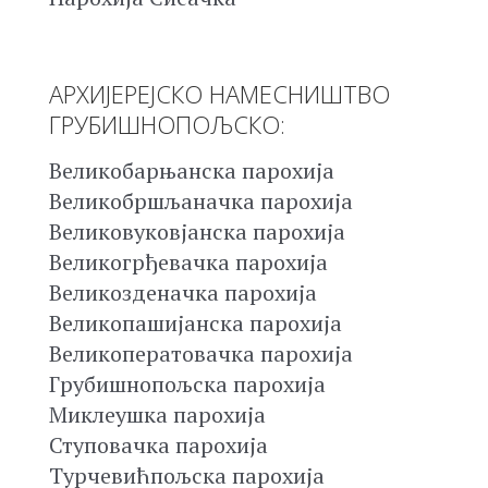
АРХИЈЕРЕЈСКО НАМЕСНИШТВО
ГРУБИШНОПОЉСКО:
Великобарњанска парохија
Великобршљаначка парохија
Великовуковјанска парохија
Великогрђевачка парохија
Великозденачка парохија
Великопашијанска парохија
Великоператовачка парохија
Грубишнопољска парохија
Миклеушка парохија
Ступовачка парохија
Турчевићпољска парохија