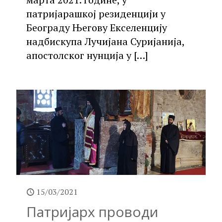
патријарашкој резиденцији у
Београду Његову Екселенцију
надбискупа Лучијана Суријанија,
апостолског нунција у
[…]
15/03/2021
Патријарх проводи