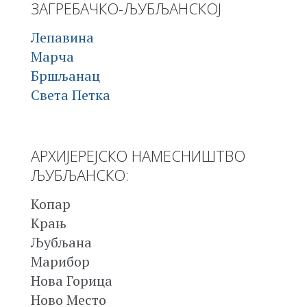
ЗАГРЕБАЧКО-ЉУБЉАНСКОЈ
Лепавина
Марча
Бршљанац
Света Петка
АРХИЈЕРЕЈСКО НАМЕСНИШТВО
ЉУБЉАНСКО:
Копар
Крањ
Љубљана
Марибор
Нова Горица
Ново Место