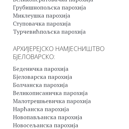
Грубишнопољска парохија
Миклеушка парохија
Ступовачка парохија
Турчевићпољска парохија
АРХИЈЕРЕЈСКО НАМЈЕСНИШТВО
БЈЕЛОВАРСКО:
Беденичка парохија
Бјеловарска парохија
Болчанска парохија
Великописаничка парохија
Малотрешњевичка парохија
Нарћанска парохија
Новопављанска парохија
Новосељанска парохија