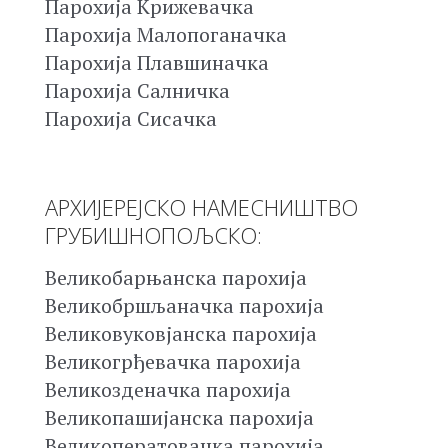
Парохија Крижевачка
Парохија Малопоганачка
Парохија Плавшиначка
Парохија Салничка
Парохија Сисачка
АРХИЈЕРЕЈСКО НАМЕСНИШТВО
ГРУБИШНОПОЉСКО:
Великобарњанска парохија
Великобршљаначка парохија
Великовуковјанска парохија
Великогрђевачка парохија
Великозденачка парохија
Великопашијанска парохија
Великоператовачка парохија