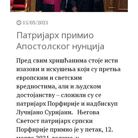
15/03/2021
Патријарх примио
Апостолског нунција
Пред свим хришћанима стоје исти
изазови и искушења који су претња
европским и светским
вредностима, али и људском
достојанству – сложили су се
патријарх Порфирије и надбискуп
Лучијано Суријани. Његова
Светост патријарх српски
Порфирије примио је у петак, 12.
марта 2021. године, у