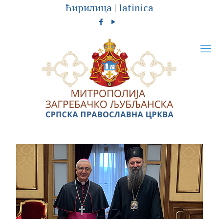
ћирилица
|
latinica