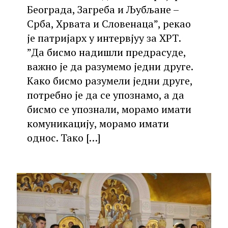
Београда, Загреба и Љубљане –
Срба, Хрвата и Словенаца”, рекао
је патријарх у интервјуу за ХРТ.
”Да бисмо надишли предрасуде,
важно је да разумемо једни друге.
Како бисмо разумели једни друге,
потребно је да се упознамо, а да
бисмо се упознали, морамо имати
комуникацију, морамо имати
однос. Тако
[…]