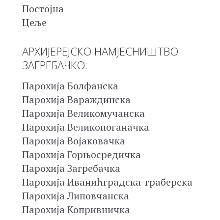
Постојна
Цеље
АРХИЈЕРЕЈСКО НАМЈЕСНИШТВО
ЗАГРЕБАЧКО:
Парохија Болфанска
Парохија Вараждинска
Парохија Великомучанска
Парохија Великопоганачка
Парохија Војаковачка
Парохија Горњосредичка
Парохија Загребачка
Парохија Иванићградска-граберска
Парохија Липовчанска
Парохија Копривничка