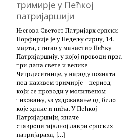
тримирје у Пећкој
патријаршији
Његова Светост Патријарх српски
Порфирије је у Недељу сирну, 14.
марта, стигао у манастир Пећку
Патријаршију, у којој проводи прва
три дана свете и велике
Четрдесетнице, у народу позната
под називом тримирје – период
који се проводи у молитвеном
тиховању, уз уздржавање од било
које хране и пића. У Пећкој
Патријаршији, иначе
ставропигијалној лаври српских
патријараха,
[…]