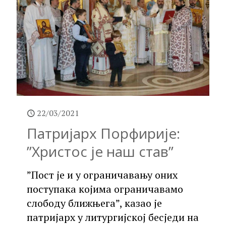
22/03/2021
Патријарх Порфирије:
”Христос је наш став”
”Пост је и у ограничавању оних
поступака којима ограничавамо
слободу ближњега”, казао је
патријарх у литургијској бесједи на