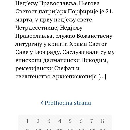
Недјељу Православља. Његова
Светост патријарх Порфирије је 21.
марта, у прву недјељу свете
Четрдесетнице, Недјељу
Православља, служио Божанствену
литургију у крипти Храма Светог
Саве у Београду. Саслуживали су му
епископи далматински Никодим,
ремезијански Стефан и
свештенство Архиепископије
[…]
Prethodna strana
1
2
3
4
5
6
7
8