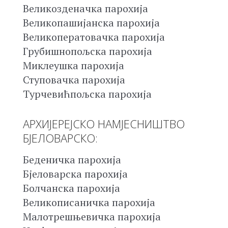
Великозденачка парохија
Великопашијанска парохија
Великоператовачка парохија
Грубишнопољска парохија
Миклеушка парохија
Ступовачка парохија
Турчевићпољска парохија
АРХИЈЕРЕЈСКО НАМЈЕСНИШТВО
БЈЕЛОВАРСКО:
Беденичка парохија
Бјеловарска парохија
Болчанска парохија
Великописаничка парохија
Малотрешњевичка парохија