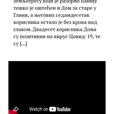
земљотресу који је разорио Банију
тешко је оштећен и Дом за старе у
Глини, а његових седамдесетак
корисника остало је без крова над
главом. Двадесет корисника Дома
су позитивни на вирус Цовид-19, те
су
[…]