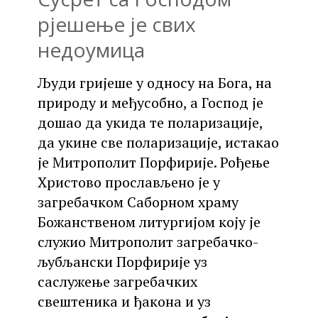
рјешење је свих
недоумица
Људи гријеше у односу на Бога, на
природу и међусобно, а Господ је
дошао да укида те поларизације,
да укине све поларизације, истакао
је Митрополит Порфирије. Рођење
Христово прослављено је у
загребачком Саборном храму
Божанственом литургијом коју је
служио Митрополит загребачко-
љубљански Порфирије уз
саслужење загребачких
свештеника и ђакона и уз