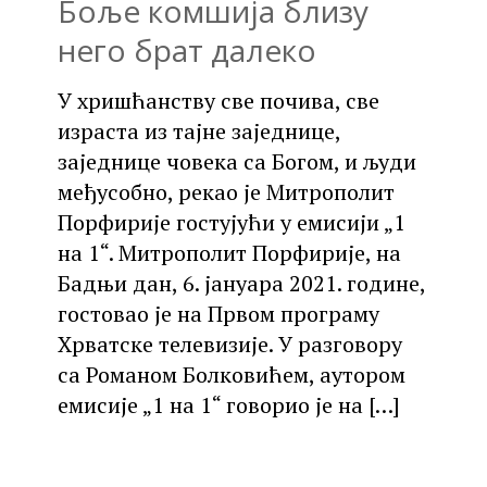
Боље комшија близу
него брат далеко
У хришћанству све почива, све
израста из тајне заједнице,
заједнице човека са Богом, и људи
међусобно, рекао је Митрополит
Порфирије гостујући у емисији „1
на 1“. Митрополит Порфирије, на
Бадњи дан, 6. јануара 2021. године,
гостовао је на Првом програму
Хрватске телевизије. У разговору
са Романом Болковићем, аутором
емисије „1 на 1“ говорио је на
[…]