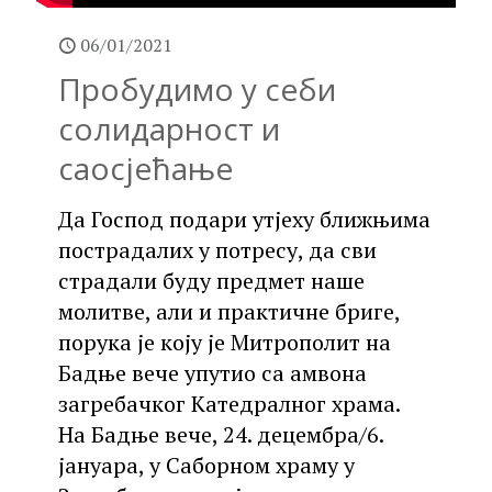
06/01/2021
Пробудимо у себи
солидарност и
саосјећање
Да Господ подари утјеху ближњима
пострадалих у потресу, да сви
страдали буду предмет наше
молитве, али и практичне бриге,
порука је коју је Митрополит на
Бадње вече упутио са амвона
загребачког Катедралног храма.
На Бадње вече, 24. децембра/6.
јануара, у Саборном храму у