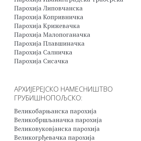
Парохија Липовчанска
Парохија Копривничка
Парохија Крижевачка
Парохија Малопоганачка
Парохија Плавшиначка
Парохија Салничка
Парохија Сисачка
АРХИЈЕРЕЈСКО НАМЕСНИШТВО
ГРУБИШНОПОЉСКО:
Великобарњанска парохија
Великобршљаначка парохија
Великовуковјанска парохија
Великогрђевачка парохија