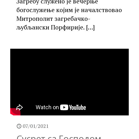
Загребу служено је вечерње
богослужење којим је началствовао
Митрополит загребачко-
љубљански Порфирије.
[…]
07/01/2021
Сусрет са Господом