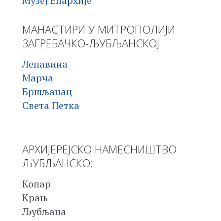
Музеј Епархије
МАНАСТИРИ У МИТРОПОЛИЈИ
ЗАГРЕБАЧКО-ЉУБЉАНСКОЈ
Лепавина
Марча
Бршљанац
Света Петка
АРХИЈЕРЕЈСКО НАМЕСНИШТВО
ЉУБЉАНСКО:
Копар
Крањ
Љубљана