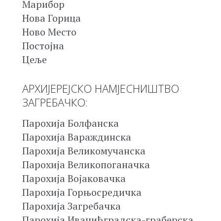
Марибор
Нова Горица
Ново Место
Постојна
Цеље
АРХИЈЕРЕЈСКО НАМЈЕСНИШТВО
ЗАГРЕБАЧКО:
Парохија Болфанска
Парохија Вараждинска
Парохија Великомучанска
Парохија Великопоганачка
Парохија Војаковачка
Парохија Горњосредичка
Парохија Загребачка
Парохија Иванићградска-граберска