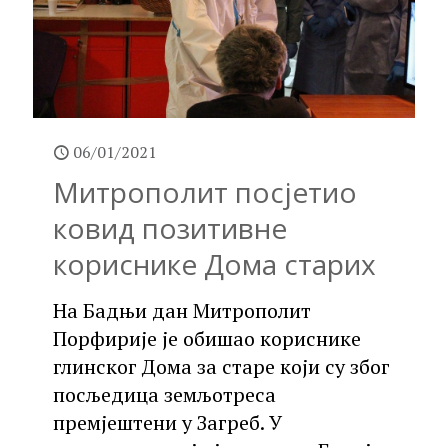
06/01/2021
Митрополит посјетио
ковид позитивне
кориснике Дома старих
На Бадњи дан Митрополит
Порфирије је обишао кориснике
глинског Дома за старе који су због
посљедица земљотреса
премјештени у Загреб. У