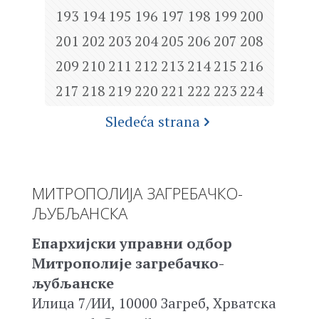
193
194
195
196
197
198
199
200
201
202
203
204
205
206
207
208
209
210
211
212
213
214
215
216
217
218
219
220
221
222
223
224
Sledeća strana
МИТРОПОЛИЈА ЗАГРЕБАЧКО-
ЉУБЉАНСКА
Епархијски управни одбор
Митрополије загребачко-
љубљанске
Илица 7/ИИ, 10000 Загреб, Хрватска