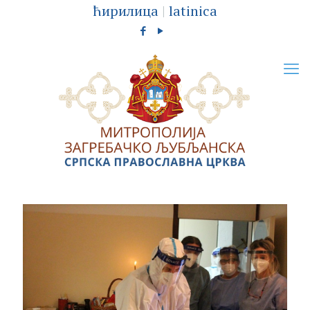
ћирилица
|
latinica