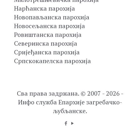
Нарћанска парохија
Новопављанска парохија
Новосељанска парохија
Ровиштанска парохија
Северинска парохија
Сријеђанска парохија
Српскокапелска парохија
Сва права задржана. © 2007 - 2026 -
Инфо служба Епархије загребачко-
љубљанске.