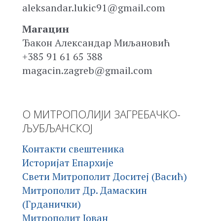
aleksandar.lukic91@gmail.com
Магацин
Ђакон Александар Миљановић
+385 91 61 65 388
magacin.zagreb@gmail.com
О МИТРОПОЛИЈИ ЗАГРЕБАЧКО-
ЉУБЉАНСКОЈ
Контакти свештеника
Историјат Епархије
Свети Митрополит Доситеј (Васић)
Митрополит Др. Дамаскин
(Грданички)
Митрополит Јован