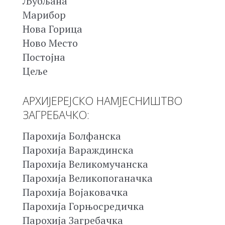
Љубљана
Марибор
Нова Горица
Ново Место
Постојна
Цеље
АРХИЈЕРЕЈСКО НАМЈЕСНИШТВО
ЗАГРЕБАЧКО:
Парохија Болфанска
Парохија Вараждинска
Парохија Великомучанска
Парохија Великопоганачка
Парохија Војаковачка
Парохија Горњосредичка
Парохија Загребачка