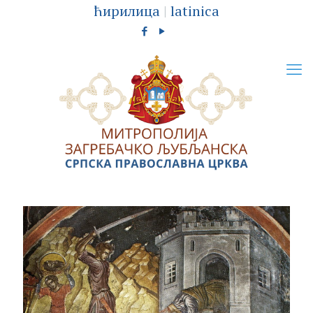
ћирилица
|
latinica