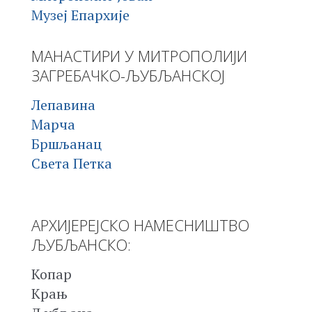
Музеј Епархије
МАНАСТИРИ У МИТРОПОЛИЈИ
ЗАГРЕБАЧКО-ЉУБЉАНСКОЈ
Лепавина
Марча
Бршљанац
Света Петка
АРХИЈЕРЕЈСКО НАМЕСНИШТВО
ЉУБЉАНСКО:
Копар
Крањ