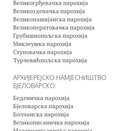
Великогрђевачка парохија
Великозденачка парохија
Великопашијанска парохија
Великоператовачка парохија
Грубишнопољска парохија
Миклеушка парохија
Ступовачка парохија
Турчевићпољска парохија
АРХИЈЕРЕЈСКО НАМЈЕСНИШТВО
БЈЕЛОВАРСКО:
Беденичка парохија
Бјеловарска парохија
Болчанска парохија
Великописаничка парохија
Малотрешњевичка парохија