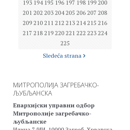
193
194
195
196
197
198
199
200
201
202
203
204
205
206
207
208
209
210
211
212
213
214
215
216
217
218
219
220
221
222
223
224
225
Sledeća strana
МИТРОПОЛИЈА ЗАГРЕБАЧКО-
ЉУБЉАНСКА
Епархијски управни одбор
Митрополије загребачко-
љубљанске
Илица 7/ИИ, 10000 Загреб, Хрватска