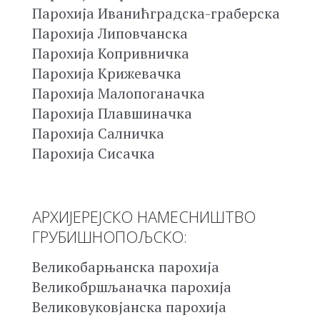
Парохија Иванићградска-граберска
Парохија Липовчанска
Парохија Копривничка
Парохија Крижевачка
Парохија Малопоганачка
Парохија Плавшиначка
Парохија Салничка
Парохија Сисачка
АРХИЈЕРЕЈСКО НАМЕСНИШТВО
ГРУБИШНОПОЉСКО:
Великобарњанска парохија
Великобршљаначка парохија
Великовуковјанска парохија